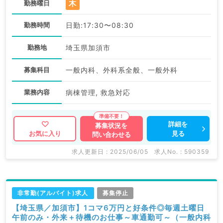
木
勤務曜日
勤務時間
日勤:17:30〜08:30
勤務地
埼玉県加須市
募集科目
一般内科、外科系全般、一般外科
業務内容
病棟管理, 救急対応
詳細を
募集状況を
見る
お気に入り
問い合わせる
求人更新日 : 2025/06/05
求人No. : 590359
非常勤(アルバイト)求人
募集停止
【埼玉県／加須市】1コマ6万円と好条件◎毎週土曜日
午前のみ・外来＋待機のお仕事～車通勤可～（一般内科