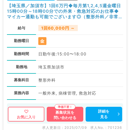
【埼玉県／加須市】1回6万円◆毎月第1,2,4,5週金曜日
15時00分～18時00分での外来・救急対応のお仕事◆
マイカー通勤も可能でございます◎（整形外科／非常
勤）
給与
1回60,000円 ～
金
勤務曜日
勤務時間
日勤午後:15:00〜18:00
勤務地
埼玉県加須市
募集科目
整形外科
業務内容
一般外来, 病棟管理, 救急対応
詳細を
募集状況を
見る
お気に入り
問い合わせる
求人更新日 : 2025/07/09
求人No. : 701236