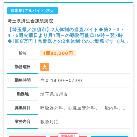
非常勤(アルバイト)求人
埼玉県済生会加須病院
【埼玉県／加須市】2人体制の当直バイト◆第2・3・
4・5週火曜日より月1回～の勤務可能◎19時～翌7時
◆1回8万円！常勤医との2名体制でのご勤務です（内科
系・外科系／非常勤）
給与
1回80,000円
火
勤務曜日
勤務時間
当直:19:00〜07:00
勤務地
埼玉県加須市
募集科目
呼吸器外科、心臓血管外科、一般内科、循環器内科、呼吸器内科、消化器内科、内分泌・代謝内科、腎臓内科、血液内科、外科系全般、一般外科、消化器外科
業務内容
救急対応