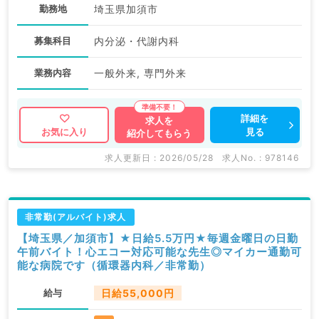
勤務地
埼玉県加須市
募集科目
内分泌・代謝内科
業務内容
一般外来, 専門外来
詳細を
求人を
見る
お気に入り
紹介してもらう
求人更新日 : 2026/05/28
求人No. : 978146
非常勤(アルバイト)求人
【埼玉県／加須市】★日給5.5万円★毎週金曜日の日勤
午前バイト！心エコー対応可能な先生◎マイカー通勤可
能な病院です（循環器内科／非常勤）
給与
日給55,000円