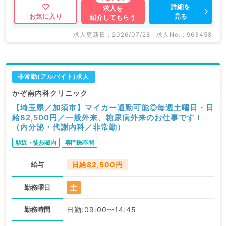
詳細を
求人を
見る
お気に入り
紹介してもらう
求人更新日 : 2026/07/28
求人No. : 963458
非常勤(アルバイト)求人
かぞ南内科クリニック
【埼玉県／加須市】マイカー通勤可能◎毎週土曜日・日
給82,500円／一般外来、糖尿病外来のお仕事です！
（内分泌・代謝内科／非常勤）
駅近・徒歩圏内
専門医不問
給与
日給82,500円
土
勤務曜日
勤務時間
日勤:09:00〜14:45