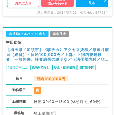
見る
お気に入り
問い合わせる
求人更新日 : 2024/07/29
求人No. : 547231
非常勤(アルバイト)求人
募集停止
中田病院
【埼玉県／加須市】《駅チカ》アクセス抜群／毎週月曜
日（終日）・日給100,000円／上部・下部内視鏡検
査、一般外来、検査結果の説明など（消化器内科／非常
勤）
1日10万円以上
救急対応なし
駅近・徒歩圏内
専門医不問
給与
日給100,000円
月
勤務曜日
勤務時間
日勤:09:00〜18:00 (休憩時間: 60分)
勤務地
埼玉県加須市