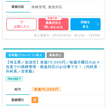
業務内容
病棟管理, 救急対応
詳細を
募集状況を
見る
お気に入り
問い合わせる
求人更新日 : 2024/04/03
求人No. : 724585
非常勤(アルバイト)求人
募集停止
【埼玉県／加須市】単価70,000円／毎週月曜日のみ☆
当直での病棟管理・救急対応のお仕事です！（内科系・
外科系／非常勤）
時短相談可
給与
単価70,000円
月
勤務曜日