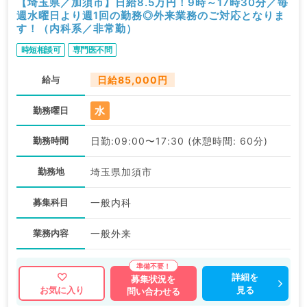
【埼玉県／加須市】日給8.5万円！9時～17時30分／毎
週水曜日より週1回の勤務◎外来業務のご対応となりま
す！（内科系／非常勤）
時短相談可
専門医不問
給与
日給85,000円
水
勤務曜日
勤務時間
日勤:09:00〜17:30 (休憩時間: 60分)
勤務地
埼玉県加須市
募集科目
一般内科
業務内容
一般外来
詳細を
募集状況を
見る
お気に入り
問い合わせる