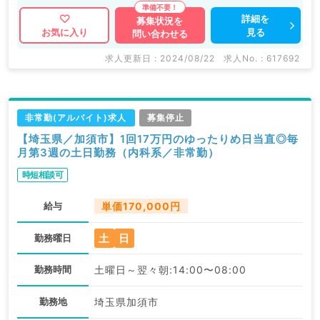
詳細を
募集状況を
見る
お気に入り
問い合わせる
求人更新日 : 2024/08/22
求人No. : 617692
非常勤(アルバイト)求人
募集停止
【埼玉県／加須市】1回17万円のゆったりめ日当直◎毎
月第3週の土日勤務（内科系／非常勤）
時短相談可
給与
単価170,000円
土
日
勤務曜日
勤務時間
土曜日～翌々朝:14:00〜08:00
勤務地
埼玉県加須市