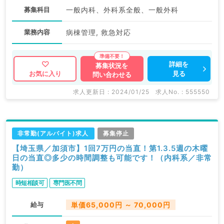
募集科目
一般内科、外科系全般、一般外科
業務内容
病棟管理, 救急対応
詳細を
募集状況を
見る
お気に入り
問い合わせる
求人更新日 : 2024/01/25
求人No. : 555550
非常勤(アルバイト)求人
募集停止
【埼玉県／加須市】1回7万円の当直！第1.3.5週の木曜
日の当直◎多少の時間調整も可能です！（内科系／非常
勤）
時短相談可
専門医不問
給与
単価65,000円 ～ 70,000円