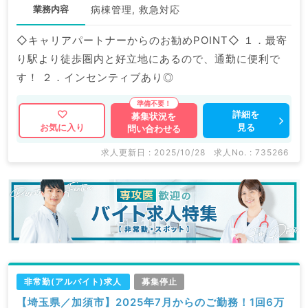
業務内容
病棟管理, 救急対応
◇キャリアパートナーからのお勧めPOINT◇ １．最寄
り駅より徒歩圏内と好立地にあるので、通勤に便利で
す！ ２．インセンティブあり◎
詳細を
募集状況を
見る
お気に入り
問い合わせる
求人更新日 : 2025/10/28
求人No. : 735266
非常勤(アルバイト)求人
募集停止
【埼玉県／加須市】2025年7月からのご勤務！1回6万