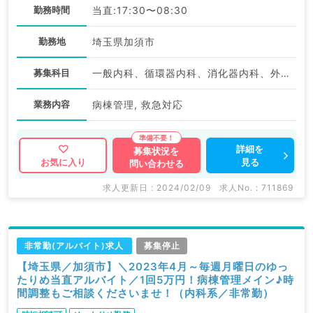
勤務時間
当直:17:30〜08:30
勤務地
埼玉県加須市
募集科目
一般内科、循環器内科、消化器内科、外科系全般、一般外科、消化器外科
業務内容
病棟管理, 救急対応
詳細を
募集状況を
見る
お気に入り
問い合わせる
求人更新日 : 2024/02/09
求人No. : 711869
非常勤(アルバイト)求人
募集停止
【埼玉県／加須市】＼2023年4月～毎週月曜日のゆっ
たりめ当直アルバイト／1回5万円！病棟管理メイン♪時
間調整もご相談くださいませ！（内科系／非常勤）