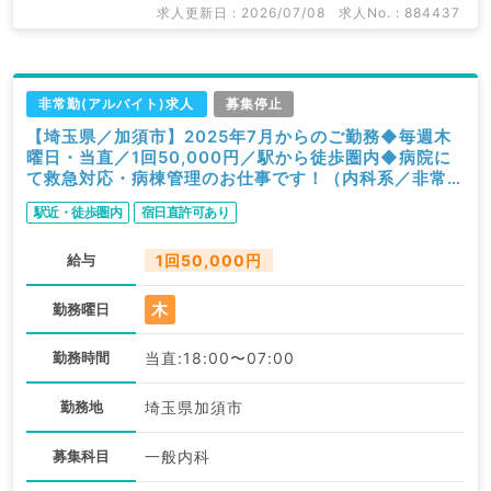
求人更新日 : 2026/07/08
求人No. : 884437
非常勤(アルバイト)求人
募集停止
【埼玉県／加須市】2025年7月からのご勤務◆毎週木
曜日・当直／1回50,000円／駅から徒歩圏内◆病院に
て救急対応・病棟管理のお仕事です！（内科系／非常
勤）
駅近・徒歩圏内
宿日直許可あり
給与
1回50,000円
木
勤務曜日
勤務時間
当直:18:00〜07:00
勤務地
埼玉県加須市
募集科目
一般内科