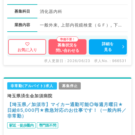
募集科目
消化器内科
業務内容
一般外来, 上部内視鏡検査（ＧＦ）, 下部内視鏡検査（ＣＦ）, その他
詳細を
募集状況を
見る
お気に入り
問い合わせる
求人更新日 : 2026/06/23
求人No. : 966531
非常勤(アルバイト)求人
募集停止
埼玉県済生会加須病院
【埼玉県／加須市】マイカー通勤可能◎毎週月曜日★
日給85,000円★救急対応のお仕事です！（一般内科／
非常勤）
駅近・徒歩圏内
専門医不問