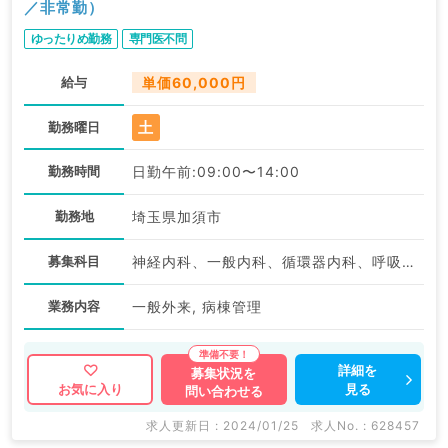
／非常勤）
ゆったりめ勤務
専門医不問
給与
単価60,000円
土
勤務曜日
勤務時間
日勤午前:09:00〜14:00
勤務地
埼玉県加須市
募集科目
神経内科、一般内科、循環器内科、呼吸器内科、消化器内科、内分泌・代謝内科、腎臓内科、老年内科、血液内科、膠原病科
業務内容
一般外来, 病棟管理
詳細を
募集状況を
見る
お気に入り
問い合わせる
求人更新日 : 2024/01/25
求人No. : 628457