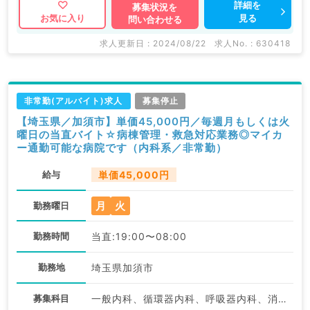
詳細を
募集状況を
見る
お気に入り
問い合わせる
求人更新日 : 2024/08/22
求人No. : 630418
非常勤(アルバイト)求人
募集停止
【埼玉県／加須市】単価45,000円／毎週月もしくは火
曜日の当直バイト☆病棟管理・救急対応業務◎マイカ
ー通勤可能な病院です（内科系／非常勤）
給与
単価45,000円
月
火
勤務曜日
勤務時間
当直:19:00〜08:00
勤務地
埼玉県加須市
募集科目
一般内科、循環器内科、呼吸器内科、消化器内科、内分泌・代謝内科