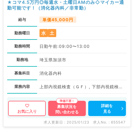
★コマ4.5万円◎毎週水・土曜日AMのみ◇マイカー通
勤可能です！（消化器内科／非常勤）
給与
単価45,000円
水
土
勤務曜日
勤務時間
日勤午前:09:00〜13:00
勤務地
埼玉県加須市
募集科目
消化器内科
業務内容
上部内視鏡検査（ＧＦ）, 下部内視鏡検査（ＣＦ）, その他
詳細を
募集状況を
見る
お気に入り
問い合わせる
求人更新日 : 2025/01/23
求人No. : 655547