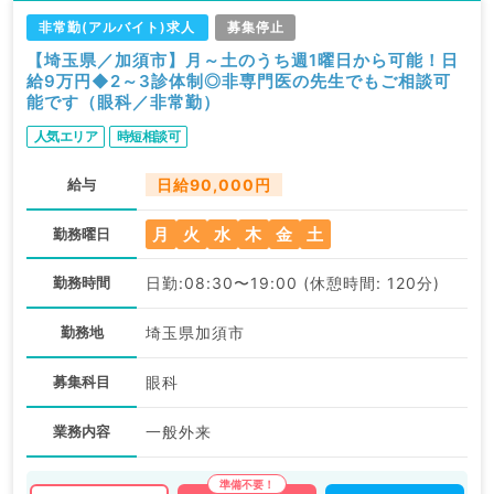
非常勤(アルバイト)求人
募集停止
【埼玉県／加須市】月～土のうち週1曜日から可能！日
給9万円◆2～3診体制◎非専門医の先生でもご相談可
能です（眼科／非常勤）
人気エリア
時短相談可
給与
日給90,000円
月
火
水
木
金
土
勤務曜日
勤務時間
日勤:08:30〜19:00 (休憩時間: 120分)
勤務地
埼玉県加須市
募集科目
眼科
業務内容
一般外来