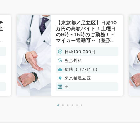
チ
【東京都／足立区】日給10
金
万円の高額バイト！土曜日
の9時～15時のご勤務！～
（整
マイカー通勤可～（整形外
科／非常勤）
日給100,000円
整形外科
病院（リハビリ）
東京都足立区
土