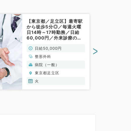
【東京都／足立区】最寄駅
から徒歩5分◎／毎週火曜
日14時～17時勤務／日給
60,000円／外来診療のお
仕事です（整形外科／非常
>
日給50,000円
勤）
整形外科
病院（一般）
東京都足立区
火