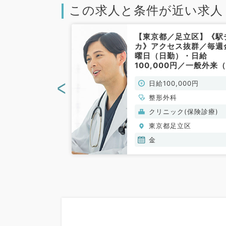
この求人と条件が近い求人
足立区】最寄駅
【東京都／足立区】《駅
分◎／毎週火曜
カ》アクセス抜群／毎週
時勤務／日給
曜日（日勤）・日給
円／外来診療・病
100,000円／一般外来
急対応のお仕事
形外科／非常勤）
<
00円
日給100,000円
外科／非常勤）
整形外科
般）
クリニック(保険診療)
立区
東京都足立区
金