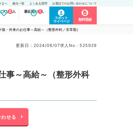
さまへ
拠点一覧
よくある質問
お電話でのお問い合わせについて
に入り求人
0
最近見た求人
1
スポット
無料登録
マイページ
日午後・外来のお仕事～高給～（整形外科／非常勤）
更新日 : 2024/06/07
求人No : 525929
お仕事～高給～（整形外科
合わせる