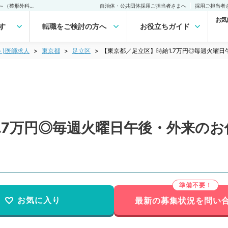
【東京都／足立区】時給1.7万円◎毎週火曜日午後・外来のお仕事～高給～（整形外科／非常勤）非常勤(アルバイト)の求人｜医師の求人・転職・アルバイトは【マイナビDOCTOR】
自治体・公共団体採用ご担当者さまへ
採用ご担当者
お気
す
転職をご検討の方へ
お役立ちガイド
ト)医師求人
東京都
足立区
【東京都／足立区】時給1.7万円◎毎週火曜
.7万円◎毎週火曜日午後・外来の
お気に入り
最新の募集状況を問い