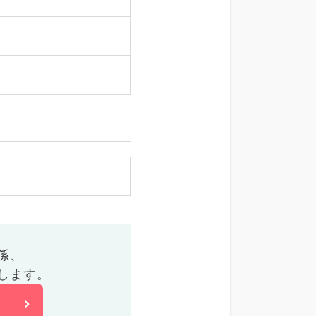
係、
します。