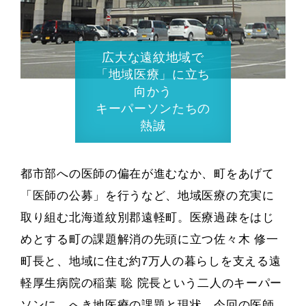
広大な遠紋地域で
「地域医療」に立ち
向かう
キーパーソンたちの
熱誠
都市部への医師の偏在が進むなか、町をあげて
「医師の公募」を行うなど、地域医療の充実に
取り組む北海道紋別郡遠軽町。医療過疎をはじ
めとする町の課題解消の先頭に立つ佐々木 修一
町長と、地域に住む約7万人の暮らしを支える遠
軽厚生病院の稲葉 聡 院長という二人のキーパー
ソンに、へき地医療の課題と現状、今回の医師