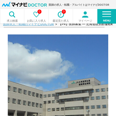
医師の求人・転職・アルバイトはマイナビDOCTOR
0
0
MENU
お気に入り求人
最近見た求人
マイページ
求人検索
医師求人・転職のマイナビDOCTOR
【PR】医師募集 ― 北海道紋別郡遠軽町20