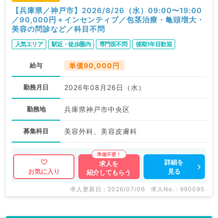
【兵庫県／神戸市】2026/8/26（水）09:00〜19:00
／90,000円＋インセンティブ／包茎治療・亀頭増大・
美容の問診など／科目不問
人気エリア
駅近・徒歩圏内
専門医不問
後期1年目歓迎
給与
単価90,000円
勤務月日
2026年08月26日（水）
勤務地
兵庫県神戸市中央区
募集科目
美容外科、美容皮膚科
詳細を
求人を
見る
お気に入り
紹介してもらう
求人更新日 : 2026/07/06
求人No. : 990095