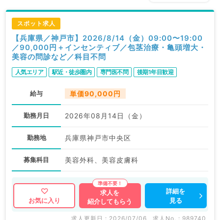
スポット求人
【兵庫県／神戸市】2026/8/14（金）09:00〜19:00
／90,000円＋インセンティブ／包茎治療・亀頭増大・
美容の問診など／科目不問
人気エリア
駅近・徒歩圏内
専門医不問
後期1年目歓迎
給与
単価90,000円
勤務月日
2026年08月14日（金）
勤務地
兵庫県神戸市中央区
募集科目
美容外科、美容皮膚科
詳細を
求人を
見る
お気に入り
紹介してもらう
求人更新日 : 2026/07/06
求人No. : 989740