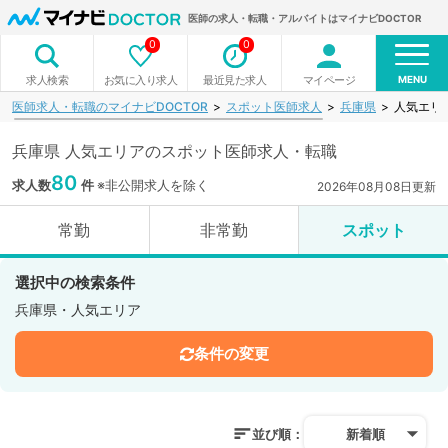
医師の求人・転職・アルバイトはマイナビDOCTOR
0
0
MENU
お気に入り求人
最近見た求人
マイページ
求人検索
医師求人・転職のマイナビDOCTOR
スポット医師求人
兵庫県
人気エリ
兵庫県 人気エリアのスポット医師求人・転職
80
求人数
件
※非公開求人を除く
2026年08月08日更新
常勤
非常勤
スポット
選択中の検索条件
兵庫県・人気エリア
条件の変更
並び順：
新着順