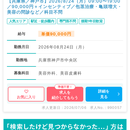
【兵庫県／神戸市】2026/8/24（月）09:00〜19:00
／90,000円＋インセンティブ／包茎治療・亀頭増大・
美容の問診など／科目不問
人気エリア
駅近・徒歩圏内
専門医不問
後期1年目歓迎
給与
単価90,000円
勤務月日
2026年08月24日（月）
勤務地
兵庫県神戸市中央区
募集科目
美容外科、美容皮膚科
詳細を
求人を
見る
お気に入り
紹介してもらう
求人更新日 : 2026/07/06
求人No. : 990057