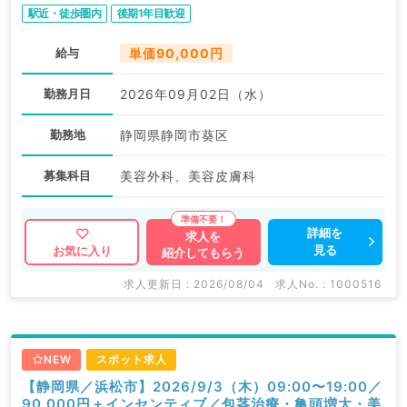
駅近・徒歩圏内
後期1年目歓迎
給与
単価90,000円
勤務月日
2026年09月02日（水）
勤務地
静岡県静岡市葵区
募集科目
美容外科、美容皮膚科
詳細を
求人を
見る
お気に入り
紹介してもらう
求人更新日 : 2026/08/04
求人No. : 1000516
NEW
スポット求人
【静岡県／浜松市】2026/9/3（木）09:00〜19:00／
90,000円＋インセンティブ／包茎治療・亀頭増大・美