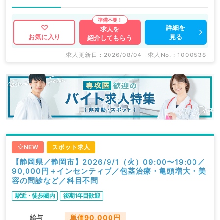
詳細を
求人を
見る
お気に入り
紹介してもらう
求人更新日 : 2026/08/04
求人No. : 1000538
NEW
スポット求人
【静岡県／静岡市】2026/9/1（火）09:00〜19:00／
90,000円＋インセンティブ／包茎治療・亀頭増大・美
容の問診など／科目不問
駅近・徒歩圏内
後期1年目歓迎
給与
単価90,000円