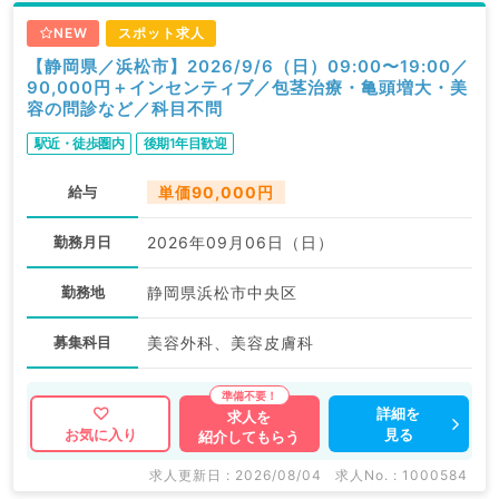
NEW
スポット求人
【静岡県／浜松市】2026/9/6（日）09:00〜19:00／
90,000円＋インセンティブ／包茎治療・亀頭増大・美
容の問診など／科目不問
駅近・徒歩圏内
後期1年目歓迎
給与
単価90,000円
勤務月日
2026年09月06日（日）
勤務地
静岡県浜松市中央区
募集科目
美容外科、美容皮膚科
詳細を
求人を
見る
お気に入り
紹介してもらう
求人更新日 : 2026/08/04
求人No. : 1000584