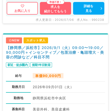
詳細を
求人を
見る
お気に入り
紹介してもらう
求人更新日 : 2026/07/06
求人No. : 990238
NEW
スポット求人
【静岡県／浜松市】2026/9/1（火）09:00〜19:00／
90,000円＋インセンティブ／包茎治療・亀頭増大・美
容の問診など／科目不問
駅近・徒歩圏内
後期1年目歓迎
給与
単価90,000円
勤務月日
2026年09月01日（火）
勤務地
静岡県浜松市中央区
募集科目
美容外科、美容皮膚科