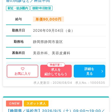
容の問診など／科目不問
駅近・徒歩圏内
後期1年目歓迎
給与
単価90,000円
勤務月日
2026年09月04日（金）
勤務地
静岡県静岡市葵区
募集科目
美容外科、美容皮膚科
詳細を
求人を
見る
お気に入り
紹介してもらう
求人更新日 : 2026/08/04
求人No. : 1000535
NEW
スポット求人
【静岡県／浜松市】2026/9/5（土）09:00〜19:00／