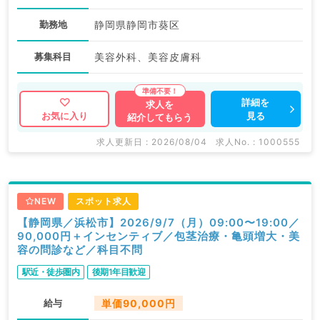
勤務地
静岡県静岡市葵区
募集科目
美容外科、美容皮膚科
詳細を
求人を
見る
お気に入り
紹介してもらう
求人更新日 : 2026/08/04
求人No. : 1000555
NEW
スポット求人
【静岡県／浜松市】2026/9/7（月）09:00〜19:00／
90,000円＋インセンティブ／包茎治療・亀頭増大・美
容の問診など／科目不問
駅近・徒歩圏内
後期1年目歓迎
給与
単価90,000円