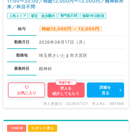
11:00〜20:00／時給12,000円〜13,000円／精神科外
来／科目不問
人気エリア
駅近・徒歩圏内
専門医不問
後期1年目歓迎
給与
時給12,000円 ～ 13,000円
勤務月日
2026年08月17日（月）
勤務地
埼玉県さいたま市大宮区
募集科目
精神科
詳細を
求人を
見る
お気に入り
紹介してもらう
求人更新日 : 2026/07/27
求人No. : 997668
NEW
スポット求人