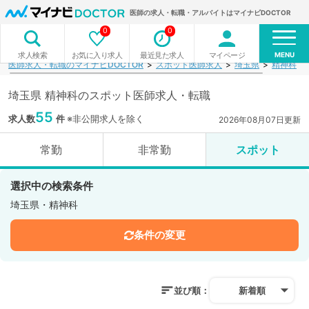
医師の求人・転職・アルバイトはマイナビDOCTOR
0
0
MENU
お気に入り求人
最近見た求人
マイページ
求人検索
医師求人・転職のマイナビDOCTOR
スポット医師求人
埼玉県
精神科
埼玉県 精神科のスポット医師求人・転職
55
求人数
件
※非公開求人を除く
2026年08月07日更新
常勤
非常勤
スポット
選択中の検索条件
埼玉県・精神科
条件の変更
並び順：
新着順