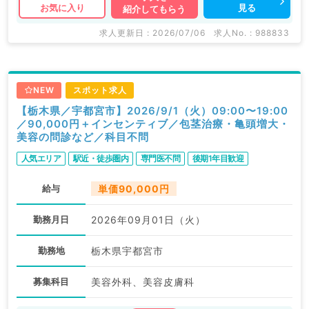
見る
お気に入り
紹介してもらう
求人更新日 : 2026/07/06
求人No. : 988833
NEW
スポット求人
【栃木県／宇都宮市】2026/9/1（火）09:00〜19:00
／90,000円＋インセンティブ／包茎治療・亀頭増大・
美容の問診など／科目不問
人気エリア
駅近・徒歩圏内
専門医不問
後期1年目歓迎
給与
単価90,000円
勤務月日
2026年09月01日（火）
勤務地
栃木県宇都宮市
募集科目
美容外科、美容皮膚科