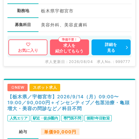
勤務地
栃木県宇都宮市
募集科目
美容外科、美容皮膚科
詳細を
求人を
見る
お気に入り
紹介してもらう
求人更新日 : 2026/08/04
求人No. : 999777
NEW
スポット求人
【栃木県／宇都宮市】2026/9/14（月）09:00〜
19:00／90,000円＋インセンティブ／包茎治療・亀頭
増大・美容の問診など／科目不問
人気エリア
駅近・徒歩圏内
専門医不問
後期1年目歓迎
給与
単価90,000円