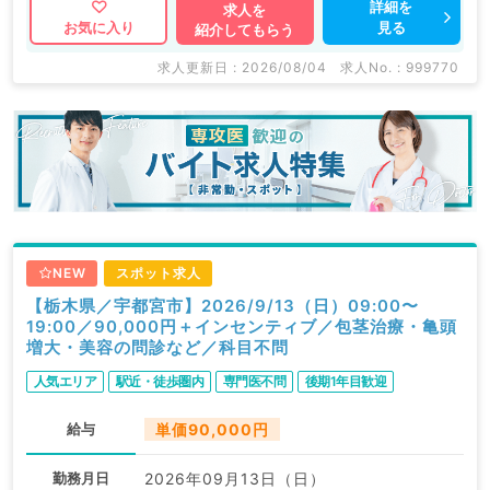
詳細を
求人を
見る
お気に入り
紹介してもらう
求人更新日 : 2026/08/04
求人No. : 999770
NEW
スポット求人
【栃木県／宇都宮市】2026/9/13（日）09:00〜
19:00／90,000円＋インセンティブ／包茎治療・亀頭
増大・美容の問診など／科目不問
人気エリア
駅近・徒歩圏内
専門医不問
後期1年目歓迎
給与
単価90,000円
勤務月日
2026年09月13日（日）