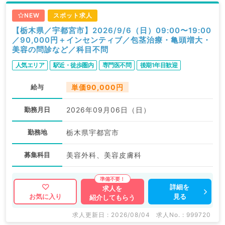
NEW
スポット求人
【栃木県／宇都宮市】2026/9/6（日）09:00〜19:00
／90,000円＋インセンティブ／包茎治療・亀頭増大・
美容の問診など／科目不問
人気エリア
駅近・徒歩圏内
専門医不問
後期1年目歓迎
給与
単価90,000円
勤務月日
2026年09月06日（日）
勤務地
栃木県宇都宮市
募集科目
美容外科、美容皮膚科
詳細を
求人を
見る
お気に入り
紹介してもらう
求人更新日 : 2026/08/04
求人No. : 999720