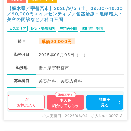
【栃木県／宇都宮市】2026/9/5（土）09:00〜19:00
／90,000円＋インセンティブ／包茎治療・亀頭増大・
美容の問診など／科目不問
人気エリア
駅近・徒歩圏内
専門医不問
後期1年目歓迎
給与
単価90,000円
勤務月日
2026年09月05日（土）
勤務地
栃木県宇都宮市
募集科目
美容外科、美容皮膚科
詳細を
求人を
見る
お気に入り
紹介してもらう
求人更新日 : 2026/08/04
求人No. : 999713