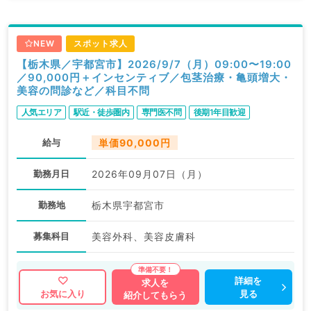
NEW
スポット求人
【栃木県／宇都宮市】2026/9/7（月）09:00〜19:00
／90,000円＋インセンティブ／包茎治療・亀頭増大・
美容の問診など／科目不問
人気エリア
駅近・徒歩圏内
専門医不問
後期1年目歓迎
給与
単価90,000円
勤務月日
2026年09月07日（月）
勤務地
栃木県宇都宮市
募集科目
美容外科、美容皮膚科
詳細を
求人を
見る
お気に入り
紹介してもらう