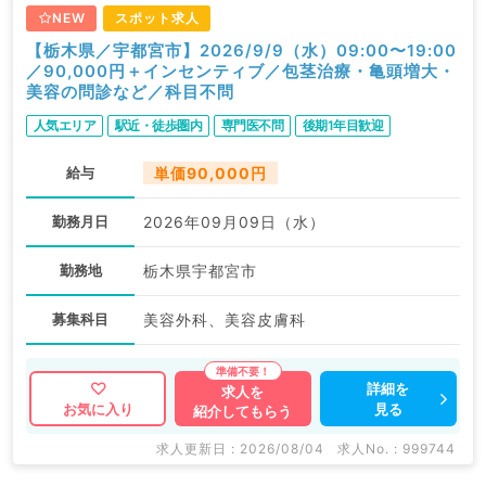
NEW
スポット求人
【栃木県／宇都宮市】2026/9/9（水）09:00〜19:00
／90,000円＋インセンティブ／包茎治療・亀頭増大・
美容の問診など／科目不問
人気エリア
駅近・徒歩圏内
専門医不問
後期1年目歓迎
給与
単価90,000円
勤務月日
2026年09月09日（水）
勤務地
栃木県宇都宮市
募集科目
美容外科、美容皮膚科
詳細を
求人を
見る
お気に入り
紹介してもらう
求人更新日 : 2026/08/04
求人No. : 999744