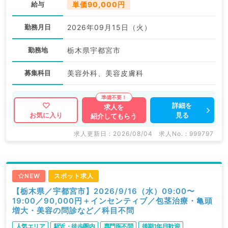
給与
単価90,000円
勤務月日
2026年09月15日（火）
勤務地
栃木県宇都宮市
募集科目
美容外科、美容皮膚科
詳細を
求人を
見る
お気に入り
紹介してもらう
求人更新日 : 2026/08/04
求人No. : 999797
NEW
スポット求人
【栃木県／宇都宮市】2026/9/16（水）09:00〜
19:00／90,000円＋インセンティブ／包茎治療・亀頭
増大・美容の問診など／科目不問
人気エリア
駅近・徒歩圏内
専門医不問
後期1年目歓迎