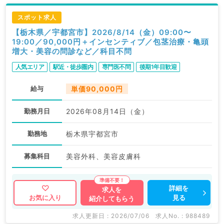
スポット求人
【栃木県／宇都宮市】2026/8/14（金）09:00〜
19:00／90,000円＋インセンティブ／包茎治療・亀頭
増大・美容の問診など／科目不問
人気エリア
駅近・徒歩圏内
専門医不問
後期1年目歓迎
給与
単価90,000円
勤務月日
2026年08月14日（金）
勤務地
栃木県宇都宮市
募集科目
美容外科、美容皮膚科
詳細を
求人を
見る
お気に入り
紹介してもらう
求人更新日 : 2026/07/06
求人No. : 988489