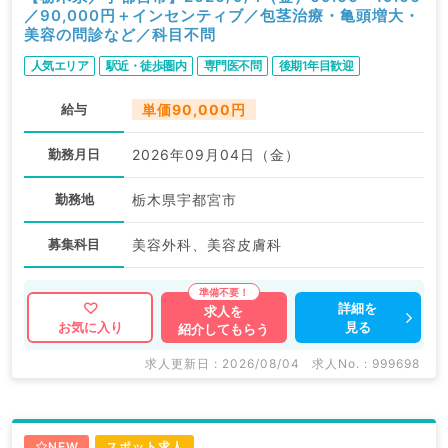
／90,000円＋インセンティブ／包茎治療・亀頭増大・
美容の問診など／科目不問
人気エリア
駅近・徒歩圏内
専門医不問
後期1年目歓迎
給与
単価90,000円
勤務月日
2026年09月04日（金）
勤務地
栃木県宇都宮市
募集科目
美容外科、美容皮膚科
詳細を
求人を
見る
お気に入り
紹介してもらう
求人更新日 : 2026/08/04
求人No. : 999698
NEW
スポット求人