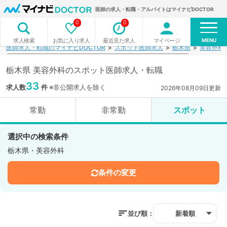
医師の求人・転職・アルバイトはマイナビDOCTOR
0
0
MENU
お気に入り求人
最近見た求人
マイページ
求人検索
医師求人・転職のマイナビDOCTOR
スポット医師求人
栃木県
美容外科
栃木県 美容外科のスポット医師求人・転職
33
求人数
件
※非公開求人を除く
2026年08月09日更新
常勤
非常勤
スポット
選択中の検索条件
栃木県・美容外科
条件の変更
並び順：
新着順