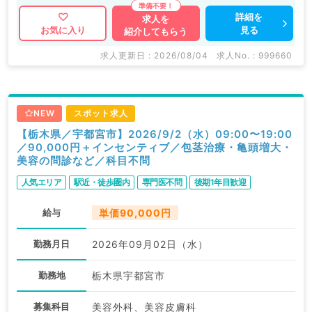
詳細を
求人を
見る
お気に入り
紹介してもらう
求人更新日 : 2026/08/04
求人No. : 999660
NEW
スポット求人
【栃木県／宇都宮市】2026/9/2（水）09:00〜19:00
／90,000円＋インセンティブ／包茎治療・亀頭増大・
美容の問診など／科目不問
人気エリア
駅近・徒歩圏内
専門医不問
後期1年目歓迎
給与
単価90,000円
勤務月日
2026年09月02日（水）
勤務地
栃木県宇都宮市
募集科目
美容外科、美容皮膚科