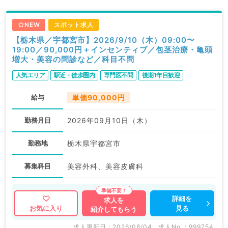
NEW
スポット求人
【栃木県／宇都宮市】2026/9/10（木）09:00〜
19:00／90,000円＋インセンティブ／包茎治療・亀頭
増大・美容の問診など／科目不問
人気エリア
駅近・徒歩圏内
専門医不問
後期1年目歓迎
給与
単価90,000円
勤務月日
2026年09月10日（木）
勤務地
栃木県宇都宮市
募集科目
美容外科、美容皮膚科
詳細を
求人を
見る
お気に入り
紹介してもらう
求人更新日 : 2026/08/04
求人No. : 999754