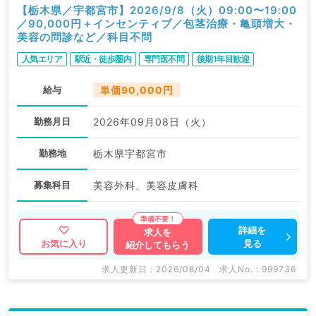
【栃木県／宇都宮市】2026/9/8（火）09:00〜19:00
／90,000円＋インセンティブ／包茎治療・亀頭増大・
美容の問診など／科目不問
人気エリア
駅近・徒歩圏内
専門医不問
後期1年目歓迎
給与
単価90,000円
勤務月日
2026年09月08日（火）
勤務地
栃木県宇都宮市
募集科目
美容外科、美容皮膚科
詳細を
求人を
見る
お気に入り
紹介してもらう
求人更新日 : 2026/08/04
求人No. : 999736