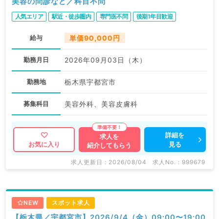
美容の問診など／科目不問
人気エリア
駅近・徒歩圏内
専門医不問
後期1年目歓迎
給与
単価90,000円
勤務月日
2026年09月03日（木）
勤務地
栃木県宇都宮市
募集科目
美容外科、美容皮膚科
詳細を
求人を
見る
お気に入り
紹介してもらう
求人更新日 : 2026/08/04
求人No. : 999679
NEW
スポット求人
【栃木県／宇都宮市】2026/9/4（金）09:00〜19:00