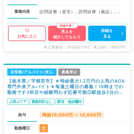
業務内容
訪問診療（居宅）, 訪問診療（施設）, 訪問診療（居宅）, 訪問診療（施設）, その他
詳細を
求人を
見る
お気に入り
紹介してもらう
求人更新日 : 2025/07/02
求人No. : 660761
非常勤(アルバイト)求人
募集停止
【栃木県／宇都宮市】★時給最大1.2万円の人気のAGA
専門外来アルバイト★毎週土曜日の募集！19時までの
勤務です♪科目や経験問わず応募可能◎駅徒歩2分のク
リニック（科目不問／非常勤）
人気エリア
救急対応なし
駅近・徒歩圏内
給与
時給10,000円 ～ 12,000円
土
勤務曜日