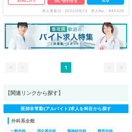
お気に入り
問い合わせる
求人更新日 : 2023/09/13
求人No. : 640329
1
【関連リンクから探す】
医師非常勤(アルバイト)求人を科目から探す
外科系全般
一般外科
消化器外科
脳神経外科
整形外科