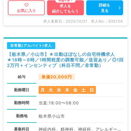
詳細を
求人を
見る
お気に入り
紹介してもらう
求人更新日 : 2025/10/21
求人No. : 635124
非常勤(アルバイト)求人
【栃木県／小山市】★出動ほぼなしの自宅待機求人
★18時～8時／1時間程度の調整可能／送迎あり／◎1回
2万円＋インセンティブ（科目不問／非常勤）
給与
単価20,000円
月
火
水
木
金
土
日
勤務曜日
勤務時間
当直:18:00〜08:00
勤務地
栃木県小山市
募集科目
神経内科、精神科、神経科、アレルギー科、リウマチ科、小児科、整形外科、形成外科、美容外科、脳神経外科、呼吸器外科、心臓血管外科、小児外科、皮膚科、泌尿器科、産婦人科、産科、婦人科、眼科、耳鼻咽喉科、気管食道科、放射線科、リハビリテーション科、麻酔科、ペインクリニック、人工透析科、緩和ケア科、一般内科、循環器内科、消化器内科、内分泌・代謝内科、腎臓内科、老年内科、血液内科、外科系全般、一般外科、消化器外科、乳腺外科、総合診療科、美容皮膚科、健診・人間ドック、救急科・ＩＣＵ、病理科、基礎医学系、膠原病科、スポーツ整形外科、大腸・肛門外科、産業医、脊髄・脊椎外科、科目不問