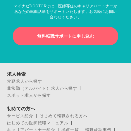
マイナビDOCTORでは、医師専任のキャリアパートナーが
あなたの転職活動をサポートいたします。お気軽にお問い
合わせください。
無料転職サポートに申し込む
求人検索
常勤求人から探す
非常勤（アルバイト）求人から探す
スポット求人から探す
初めての方へ
サービス紹介
はじめて転職される方へ
はじめての医師転職マニュアル
キャリアパートナー紹介
拠点一覧
転職成功事例