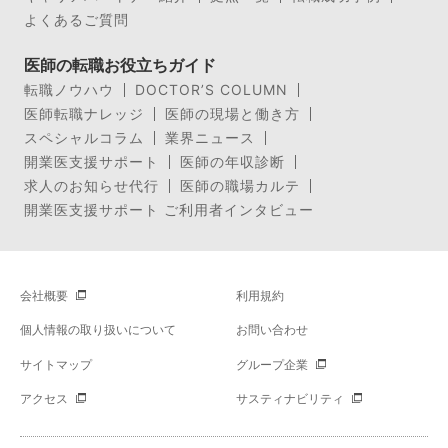
よくあるご質問
医師の転職お役立ちガイド
転職ノウハウ
DOCTOR’S COLUMN
医師転職ナレッジ
医師の現場と働き方
スペシャルコラム
業界ニュース
開業医支援サポート
医師の年収診断
求人のお知らせ代行
医師の職場カルテ
開業医支援サポート ご利用者インタビュー
会社概要
利用規約
個人情報の取り扱いについて
お問い合わせ
サイトマップ
グループ企業
アクセス
サスティナビリティ