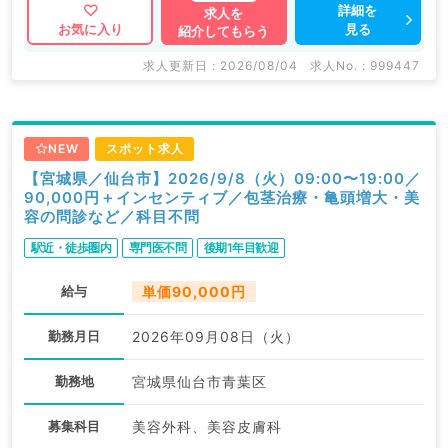
詳細を
求人を
見る
お気に入り
紹介してもらう
求人更新日 : 2026/08/04
求人No. : 999447
NEW
スポット求人
【宮城県／仙台市】2026/9/8（火）09:00〜19:00／
90,000円＋インセンティブ／包茎治療・亀頭増大・美
容の問診など／科目不問
駅近・徒歩圏内
専門医不問
後期1年目歓迎
給与
単価90,000円
勤務月日
2026年09月08日（火）
勤務地
宮城県仙台市青葉区
募集科目
美容外科、美容皮膚科