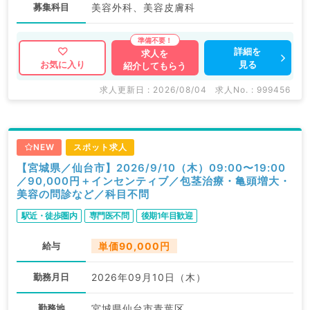
募集科目
美容外科、美容皮膚科
詳細を
求人を
見る
お気に入り
紹介してもらう
求人更新日 : 2026/08/04
求人No. : 999456
NEW
スポット求人
【宮城県／仙台市】2026/9/10（木）09:00〜19:00
／90,000円＋インセンティブ／包茎治療・亀頭増大・
美容の問診など／科目不問
駅近・徒歩圏内
専門医不問
後期1年目歓迎
給与
単価90,000円
勤務月日
2026年09月10日（木）
勤務地
宮城県仙台市青葉区