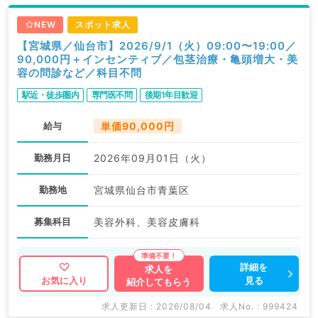
NEW
スポット求人
【宮城県／仙台市】2026/9/1（火）09:00〜19:00／
90,000円＋インセンティブ／包茎治療・亀頭増大・美
容の問診など／科目不問
駅近・徒歩圏内
専門医不問
後期1年目歓迎
給与
単価90,000円
勤務月日
2026年09月01日（火）
勤務地
宮城県仙台市青葉区
募集科目
美容外科、美容皮膚科
詳細を
求人を
見る
お気に入り
紹介してもらう
求人更新日 : 2026/08/04
求人No. : 999424