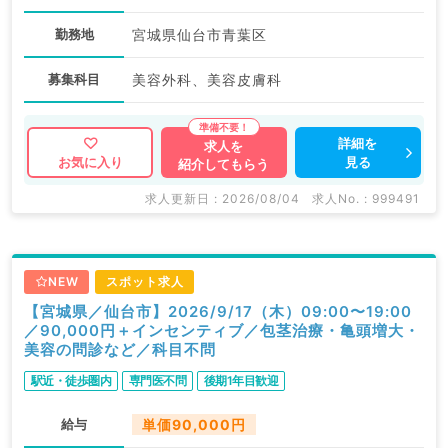
勤務地
宮城県仙台市青葉区
募集科目
美容外科、美容皮膚科
詳細を
求人を
見る
お気に入り
紹介してもらう
求人更新日 : 2026/08/04
求人No. : 999491
NEW
スポット求人
【宮城県／仙台市】2026/9/17（木）09:00〜19:00
／90,000円＋インセンティブ／包茎治療・亀頭増大・
美容の問診など／科目不問
駅近・徒歩圏内
専門医不問
後期1年目歓迎
給与
単価90,000円