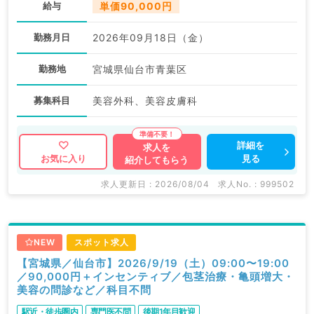
給与
単価90,000円
勤務月日
2026年09月18日（金）
勤務地
宮城県仙台市青葉区
募集科目
美容外科、美容皮膚科
詳細を
求人を
見る
お気に入り
紹介してもらう
求人更新日 : 2026/08/04
求人No. : 999502
NEW
スポット求人
【宮城県／仙台市】2026/9/19（土）09:00〜19:00
／90,000円＋インセンティブ／包茎治療・亀頭増大・
美容の問診など／科目不問
駅近・徒歩圏内
専門医不問
後期1年目歓迎