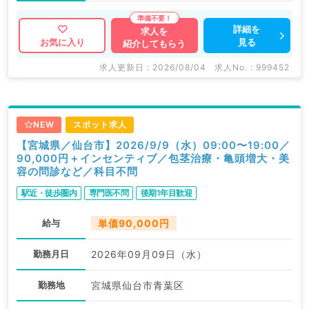
詳細を
求人を
見る
お気に入り
紹介してもらう
求人更新日 : 2026/08/04
求人No. : 999452
NEW
スポット求人
【宮城県／仙台市】2026/9/9（水）09:00〜19:00／
90,000円＋インセンティブ／包茎治療・亀頭増大・美
容の問診など／科目不問
駅近・徒歩圏内
専門医不問
後期1年目歓迎
給与
単価90,000円
勤務月日
2026年09月09日（水）
勤務地
宮城県仙台市青葉区