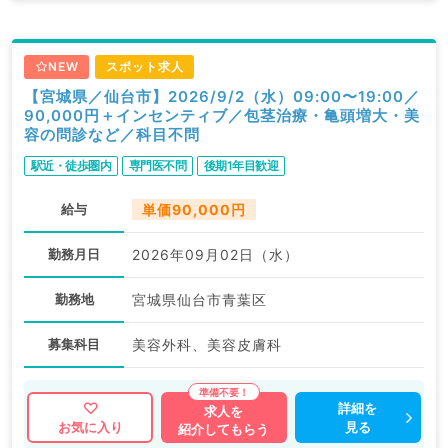
NEW
スポット求人
【宮城県／仙台市】2026/9/2（水）09:00〜19:00／
90,000円＋インセンティブ／包茎治療・亀頭増大・美
容の問診など／科目不問
駅近・徒歩圏内
専門医不問
後期1年目歓迎
給与
単価90,000円
勤務月日
2026年09月02日（水）
勤務地
宮城県仙台市青葉区
募集科目
美容外科、美容皮膚科
詳細を
求人を
見る
お気に入り
紹介してもらう