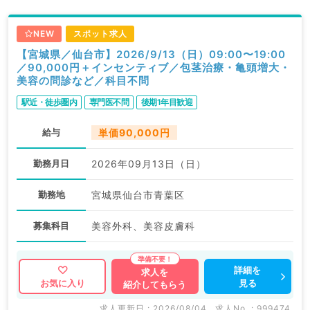
NEW
スポット求人
【宮城県／仙台市】2026/9/13（日）09:00〜19:00
／90,000円＋インセンティブ／包茎治療・亀頭増大・
美容の問診など／科目不問
駅近・徒歩圏内
専門医不問
後期1年目歓迎
給与
単価90,000円
勤務月日
2026年09月13日（日）
勤務地
宮城県仙台市青葉区
募集科目
美容外科、美容皮膚科
詳細を
求人を
見る
お気に入り
紹介してもらう
求人更新日 : 2026/08/04
求人No. : 999474