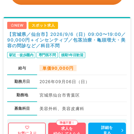
NEW
スポット求人
【宮城県／仙台市】2026/9/6（日）09:00〜19:00／
90,000円＋インセンティブ／包茎治療・亀頭増大・美
容の問診など／科目不問
駅近・徒歩圏内
専門医不問
後期1年目歓迎
給与
単価90,000円
勤務月日
2026年09月06日（日）
勤務地
宮城県仙台市青葉区
募集科目
美容外科、美容皮膚科
詳細を
求人を
見る
お気に入り
紹介してもらう