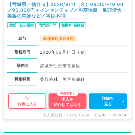
【宮城県／仙台市】2026/9/11（金）09:00〜19:00
／90,000円＋インセンティブ／包茎治療・亀頭増大・
美容の問診など／科目不問
駅近・徒歩圏内
専門医不問
後期1年目歓迎
給与
単価90,000円
勤務月日
2026年09月11日（金）
勤務地
宮城県仙台市青葉区
募集科目
美容外科、美容皮膚科
詳細を
求人を
見る
お気に入り
紹介してもらう
求人更新日 : 2026/08/04
求人No. : 999464