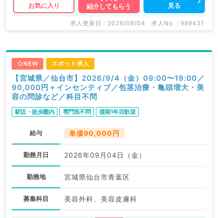
見る
お気に入り
紹介してもらう
求人更新日 : 2026/08/04
求人No. : 999431
NEW
スポット求人
【宮城県／仙台市】2026/9/4（金）09:00〜19:00／
90,000円＋インセンティブ／包茎治療・亀頭増大・美
容の問診など／科目不問
駅近・徒歩圏内
専門医不問
後期1年目歓迎
給与
単価90,000円
勤務月日
2026年09月04日（金）
勤務地
宮城県仙台市青葉区
募集科目
美容外科、美容皮膚科