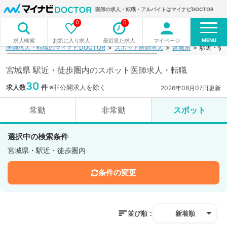
医師の求人・転職・アルバイトはマイナビDOCTOR
0
0
MENU
お気に入り求人
最近見た求人
マイページ
求人検索
医師求人・転職のマイナビDOCTOR
スポット医師求人
宮城県
駅近・徒
宮城県 駅近・徒歩圏内のスポット医師求人・転職
30
求人数
件
※非公開求人を除く
2026年08月07日更新
常勤
非常勤
スポット
選択中の検索条件
宮城県・駅近・徒歩圏内
条件の変更
並び順：
新着順