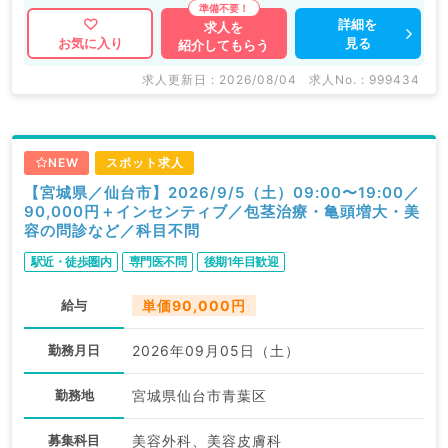
詳細を
求人を
見る
お気に入り
紹介してもらう
求人更新日 : 2026/08/04
求人No. : 999434
NEW
スポット求人
【宮城県／仙台市】2026/9/5（土）09:00〜19:00／
90,000円＋インセンティブ／包茎治療・亀頭増大・美
容の問診など／科目不問
駅近・徒歩圏内
専門医不問
後期1年目歓迎
給与
単価90,000円
勤務月日
2026年09月05日（土）
勤務地
宮城県仙台市青葉区
募集科目
美容外科、美容皮膚科