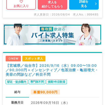
詳細を
求人を
見る
お気に入り
紹介してもらう
求人更新日 : 2026/08/04
求人No. : 999485
NEW
スポット求人
【宮城県／仙台市】2026/9/16（水）09:00〜19:00
／90,000円＋インセンティブ／包茎治療・亀頭増大・
美容の問診など／科目不問
駅近・徒歩圏内
専門医不問
後期1年目歓迎
給与
単価90,000円
勤務月日
2026年09月16日（水）