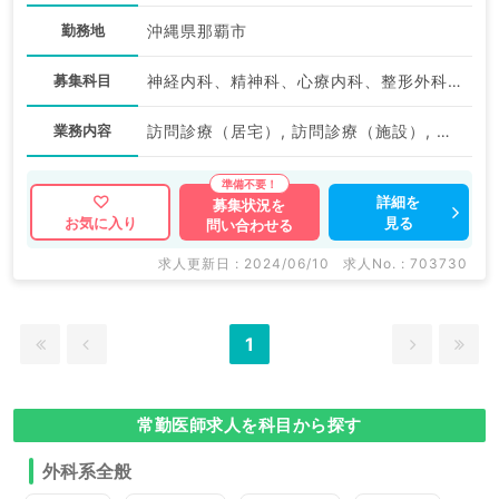
勤務地
沖縄県那覇市
募集科目
神経内科、精神科、心療内科、整形外科、形成外科、美容外科、脳神経外科、呼吸器外科、心臓血管外科、小児外科、皮膚科、泌尿器科、一般内科、循環器内科、呼吸器内科、消化器内科、内分泌・代謝内科、腎臓内科、老年内科、外科系全般、一般外科、消化器外科、乳腺外科、膠原病科、スポーツ整形外科、大腸・肛門外科、脊髄・脊椎外科
業務内容
訪問診療（居宅）, 訪問診療（施設）, その他
詳細を
募集状況を
見る
お気に入り
問い合わせる
求人更新日 : 2024/06/10
求人No. : 703730
1
常勤医師求人を科目から探す
外科系全般