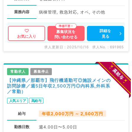
業務内容
病棟管理, 救急対応, オペ, その他
詳細を
募集状況を
見る
お気に入り
問い合わせる
求人更新日 : 2025/10/16
求人No. : 691965
常勤求人
募集停止
【沖縄県／那覇市】飛行機通勤可◎施設メインの
訪問診療／週5日年収2,500万円◎内科系,外科系
／常勤）
人気エリア
高給与
給与
年収2,000万円 ～ 2,500万円
勤務日数
週4.00日〜5.00日