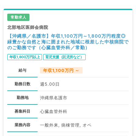
常勤求人
北部地区医師会病院
【沖縄県／名護市】年収1,100万円～1,800万円程度◎
緑豊かな自然と海に囲まれた地域に根差した中核病院で
のご勤務です（心臓血管外科／常勤）
年収1,800万円以上
育児支援（託児所など）
給与
年収1,100万円 ～
勤務日数
週5.00日
勤務地
沖縄県名護市
募集科目
心臓血管外科
業務内容
一般外来, 病棟管理, オペ