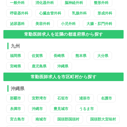
一般外科
消化器外科
脳神経外科
整形外科
呼吸器外科
心臓血管外科
乳腺外科
形成外科
泌尿器科
美容外科
小児外科
大腸・肛門外科
常勤医師求人を近隣の都道府県から探す
九州
福岡県
佐賀県
長崎県
熊本県
大分県
宮崎県
鹿児島県
沖縄県
常勤医師求人を市区町村から探す
沖縄県
那覇市
宜野湾市
石垣市
浦添市
名護市
糸満市
沖縄市
豊見城市
うるま市
宮古島市
南城市
国頭郡国頭村
国頭郡大宜味村