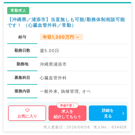
常勤求人
【沖縄県／浦添市】当直無しも可能/勤務体制相談可能
です！ （心臓血管外科／常勤）
給与
年収1,200万円 ～
勤務日数
週5.00日
勤務地
沖縄県浦添市
募集科目
心臓血管外科
業務内容
一般外来, 病棟管理, オペ
詳細を
求人を
見る
お気に入り
紹介してもらう
求人更新日 : 2026/06/08
求人No. : 634928