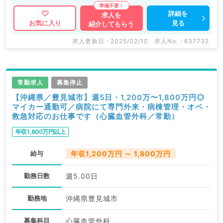
詳細を
求人を
見る
お気に入り
紹介してもらう
求人更新日 : 2025/02/10
求人No. : 637732
常勤求人
募集停止
【沖縄県／豊見城市】週5日・1,200万〜1,800万円◎
マイカー通勤可／病院にて専門外来・病棟管理・オペ・
救急対応のお仕事です（心臓血管外科／常勤）
年収1,800万円以上
給与
年収1,200万円 ～ 1,800万円
勤務日数
週5.00日
勤務地
沖縄県豊見城市
募集科目
心臓血管外科