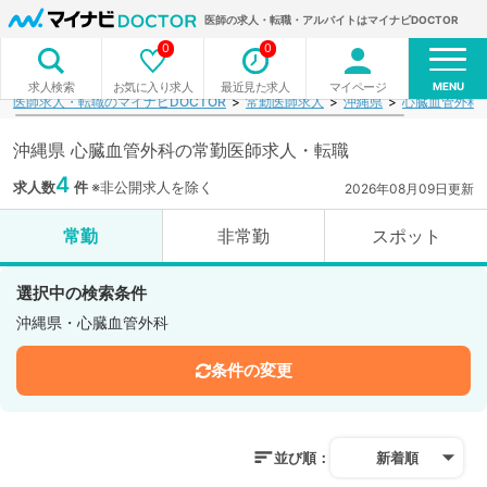
医師の求人・転職・アルバイトはマイナビDOCTOR
0
0
MENU
お気に入り求人
最近見た求人
マイページ
求人検索
医師求人・転職のマイナビDOCTOR
常勤医師求人
沖縄県
心臓血管外科
沖縄県 心臓血管外科の常勤医師求人・転職
4
求人数
件
※非公開求人を除く
2026年08月09日更新
常勤
非常勤
スポット
選択中の検索条件
沖縄県・心臓血管外科
条件の変更
並び順：
新着順