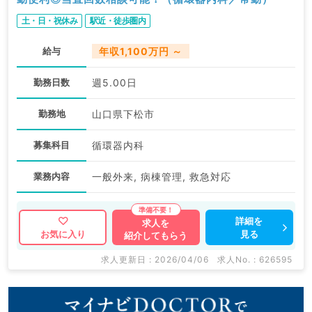
土・日・祝休み
駅近・徒歩圏内
給与
年収1,100万円 ～
勤務日数
週5.00日
勤務地
山口県下松市
募集科目
循環器内科
業務内容
一般外来, 病棟管理, 救急対応
詳細を
求人を
見る
お気に入り
紹介してもらう
求人更新日 : 2026/04/06
求人No. : 626595