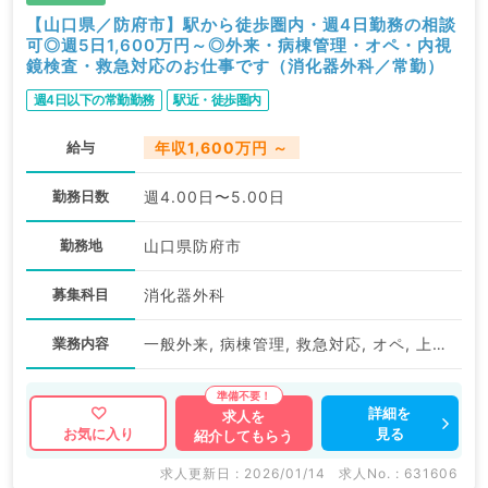
【山口県／防府市】駅から徒歩圏内・週4日勤務の相談
可◎週5日1,600万円～◎外来・病棟管理・オペ・内視
鏡検査・救急対応のお仕事です（消化器外科／常勤）
週4日以下の常勤勤務
駅近・徒歩圏内
給与
年収1,600万円 ～
勤務日数
週4.00日〜5.00日
勤務地
山口県防府市
募集科目
消化器外科
業務内容
一般外来, 病棟管理, 救急対応, オペ, 上部内視鏡検査（ＧＦ）, 下部内視鏡検査（ＣＦ）
詳細を
求人を
見る
お気に入り
紹介してもらう
求人更新日 : 2026/01/14
求人No. : 631606