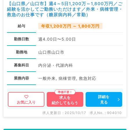
【山口県／山口市】週4～5日1,200万～1,800万円／ご
経験を活かしてご勤務いただけます／外来・病棟管理・
救急のお仕事です（糖尿病内科／常勤）
給与
年収1,200万円 ～ 1,800万円
勤務日数
週4.00日〜5.00日
勤務地
山口県山口市
募集科目
内分泌・代謝内科
業務内容
一般外来, 病棟管理, 救急対応
詳細を
求人を
見る
お気に入り
紹介してもらう
求人更新日 : 2025/10/17
求人No. : 904010