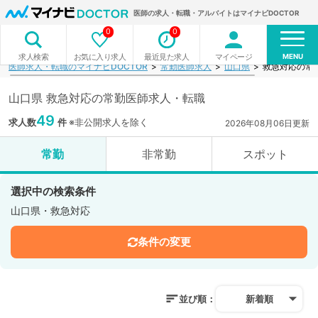
医師の求人・転職・アルバイトはマイナビDOCTOR
0
0
MENU
お気に入り求人
最近見た求人
マイページ
求人検索
医師求人・転職のマイナビDOCTOR
常勤医師求人
山口県
救急対応の常
山口県 救急対応の常勤医師求人・転職
49
求人数
件
※非公開求人を除く
2026年08月06日更新
常勤
非常勤
スポット
選択中の検索条件
山口県・救急対応
条件の変更
並び順：
新着順