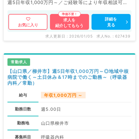
週5日年収1,000万円～／ご経験等により年収相談可能
です。
詳細を
求人を
見る
お気に入り
紹介してもらう
マイナビDOCTORでは病院やクリニックなどの医療機
関求人はもちろんのこと、
求人更新日 : 2026/01/05
求人No. : 627439
掲載情報以外にも産業医等の企業系求人も多数扱ってい
ます。
求人内容の詳細等はお気軽にお問合せ下さい。
常勤求人
【山口県／柳井市】週5日年収1,000万円～◎地域中核
病院で働く～土日休み＆17時までのご勤務～（呼吸器
内科／常勤）
給与
年収1,000万円 ～
勤務日数
週5.00日
勤務地
山口県柳井市
募集科目
呼吸器内科