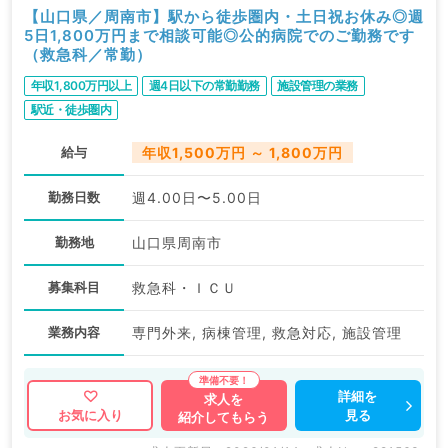
【山口県／周南市】駅から徒歩圏内・土日祝お休み◎週
5日1,800万円まで相談可能◎公的病院でのご勤務です
（救急科／常勤）
年収1,800万円以上
週4日以下の常勤勤務
施設管理の業務
駅近・徒歩圏内
給与
年収1,500万円 ～ 1,800万円
勤務日数
週4.00日〜5.00日
勤務地
山口県周南市
募集科目
救急科・ＩＣＵ
業務内容
専門外来, 病棟管理, 救急対応, 施設管理
詳細を
求人を
見る
お気に入り
紹介してもらう