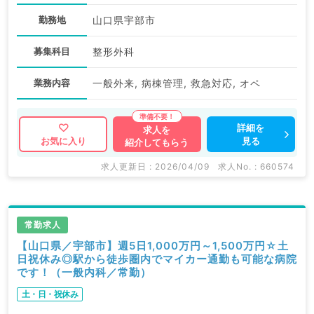
勤務地
山口県宇部市
募集科目
整形外科
業務内容
一般外来, 病棟管理, 救急対応, オペ
詳細を
求人を
見る
お気に入り
紹介してもらう
求人更新日 : 2026/04/09
求人No. : 660574
常勤求人
【山口県／宇部市】週5日1,000万円～1,500万円☆土
日祝休み◎駅から徒歩圏内でマイカー通勤も可能な病院
です！（一般内科／常勤）
土・日・祝休み