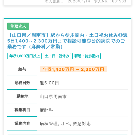
求人更新日 : 2026/01/14
求人No. : 881563
常勤求人
【山口県／周南市】駅から徒歩圏内・土日祝お休み◎週
5日1,400～2,300万円まで相談可能◎公的病院でのご
勤務です（麻酔科／常勤）
年収1,800万円以上
土・日・祝休み
駅近・徒歩圏内
給与
年収1,400万円 ～ 2,300万円
勤務日数
週5.00日
勤務地
山口県周南市
募集科目
麻酔科
業務内容
病棟管理, オペ, 救急対応