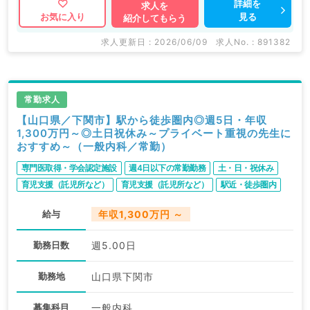
詳細を
求人を
見る
お気に入り
紹介してもらう
求人更新日 : 2026/06/09
求人No. : 891382
常勤求人
【山口県／下関市】駅から徒歩圏内◎週5日・年収
1,300万円～◎土日祝休み～プライベート重視の先生に
おすすめ～（一般内科／常勤）
専門医取得・学会認定施設
週4日以下の常勤勤務
土・日・祝休み
育児支援（託児所など）
育児支援（託児所など）
駅近・徒歩圏内
給与
年収1,300万円 ～
勤務日数
週5.00日
勤務地
山口県下関市
募集科目
一般内科