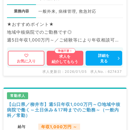
業務内容
一般外来, 病棟管理, 救急対応
★おすすめポイント★
地域中核病院でのご勤務です◎
週5日年収1,000万円～／ご経験等により年収相談可能
です。
詳細を
求人を
見る
お気に入り
紹介してもらう
マイナビDOCTORでは病院やクリニックなどの医療機
関求人はもちろんのこと、
求人更新日 : 2026/01/05
求人No. : 627437
掲載情報以外にも産業医等の企業系求人も多数扱ってい
ます。
求人内容の詳細等はお気軽にお問合せ下さい。
常勤求人
【山口県／柳井市】週5日年収1,000万円～◎地域中核
病院で働く～土日休み＆17時までのご勤務～（一般内
科／常勤）
給与
年収1,000万円 ～