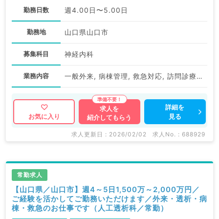
勤務日数
週4.00日〜5.00日
勤務地
山口県山口市
募集科目
神経内科
業務内容
一般外来, 病棟管理, 救急対応, 訪問診療（居宅）, 訪問診療（施設）
詳細を
求人を
見る
お気に入り
紹介してもらう
求人更新日 : 2026/02/02
求人No. : 688929
常勤求人
【山口県／山口市】週4～5日1,500万～2,000万円／
ご経験を活かしてご勤務いただけます／外来・透析・病
棟・救急のお仕事です（人工透析科／常勤）