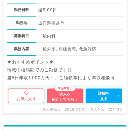
勤務日数
週5.00日
勤務地
山口県柳井市
募集科目
一般内科
業務内容
一般外来, 病棟管理, 救急対応
★おすすめポイント★
地域中核病院でのご勤務です◎
週5日年収1,000万円～／ご経験等により年収相談可能
です。
詳細を
求人を
見る
お気に入り
紹介してもらう
マイナビDOCTORでは病院やクリニックなどの医療機
関求人はもちろんのこと、
求人更新日 : 2026/01/05
求人No. : 627436
掲載情報以外にも産業医等の企業系求人も多数扱ってい
ます。