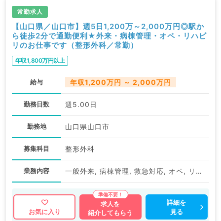
常勤求人
【山口県／山口市】週5日1,200万～2,000万円◎駅か
ら徒歩2分で通勤便利★外来・病棟管理・オペ・リハビ
リのお仕事です（整形外科／常勤）
年収1,800万円以上
給与
年収1,200万円 ～ 2,000万円
勤務日数
週5.00日
勤務地
山口県山口市
募集科目
整形外科
業務内容
一般外来, 病棟管理, 救急対応, オペ, リハビリ
詳細を
求人を
見る
お気に入り
紹介してもらう