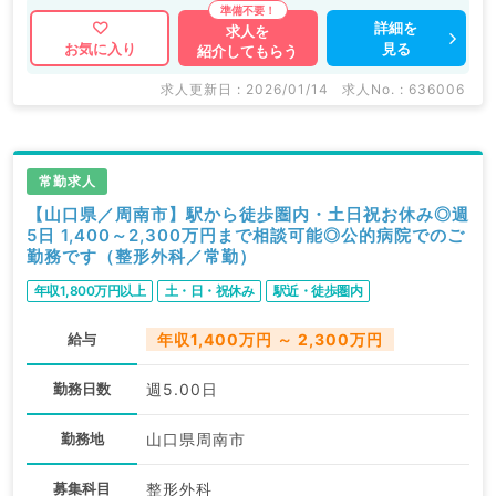
詳細を
求人を
見る
お気に入り
紹介してもらう
求人更新日 : 2026/01/14
求人No. : 636006
常勤求人
【山口県／周南市】駅から徒歩圏内・土日祝お休み◎週
5日 1,400～2,300万円まで相談可能◎公的病院でのご
勤務です（整形外科／常勤）
年収1,800万円以上
土・日・祝休み
駅近・徒歩圏内
給与
年収1,400万円 ～ 2,300万円
勤務日数
週5.00日
勤務地
山口県周南市
募集科目
整形外科