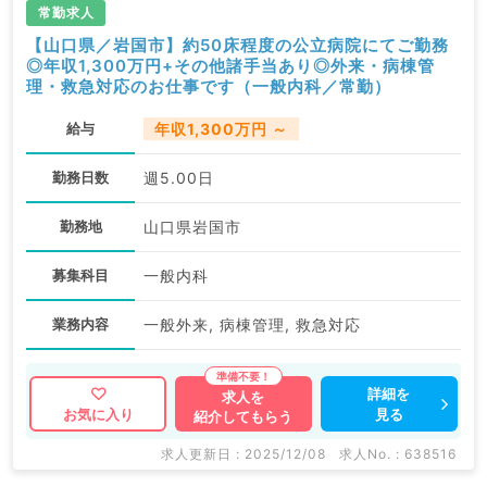
求人内容の詳細等はお気軽にお問合せ下さい。
常勤求人
【山口県／岩国市】約50床程度の公立病院にてご勤務
◎年収1,300万円+その他諸手当あり◎外来・病棟管
理・救急対応のお仕事です（一般内科／常勤）
給与
年収1,300万円 ～
勤務日数
週5.00日
勤務地
山口県岩国市
募集科目
一般内科
業務内容
一般外来, 病棟管理, 救急対応
詳細を
求人を
見る
お気に入り
紹介してもらう
求人更新日 : 2025/12/08
求人No. : 638516