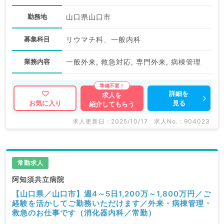
勤務地
山口県山口市
募集科目
リウマチ科、一般内科
業務内容
一般外来, 救急対応, 専門外来, 病棟管理
詳細を
求人を
見る
お気に入り
紹介してもらう
求人更新日 : 2025/10/17
求人No. : 904023
常勤求人
阿知須共立病院
【山口県／山口市】週4～5日1,200万～1,800万円／ご
経験を活かしてご勤務いただけます／外来・病棟管理・
救急のお仕事です（消化器内科／常勤）