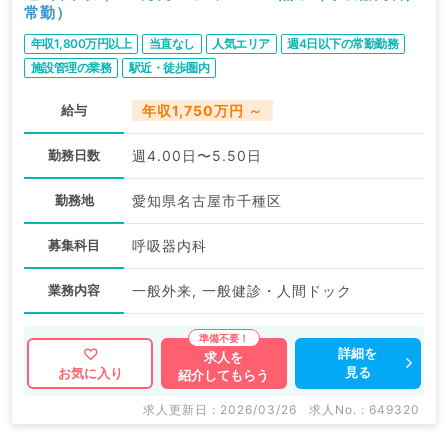
常勤）
年収1,800万円以上
当直なし
人気エリア
週4日以下の常勤勤務
施設管理の業務
駅近・徒歩圏内
給与
年収1,750万円 ～
勤務日数
週4.00日〜5.50日
勤務地
愛知県名古屋市千種区
募集科目
呼吸器内科
業務内容
一般外来, 一般健診・人間ドック
詳細を
求人を
見る
お気に入り
紹介してもらう
求人更新日 : 2026/03/26
求人No. : 649320