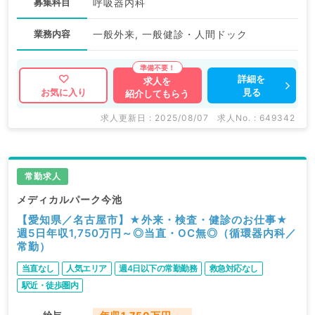
募集科目
呼吸器内科
業務内容
一般外来, 一般健診・人間ドック
詳細を
求人を
見る
お気に入り
紹介してもらう
求人更新日 : 2025/08/07
求人No. : 649342
常勤求人
メディカルパーク今池
【愛知県／名古屋市】★外来・検査・健診のお仕事★
週5日年収1,750万円～◎当直・OC無◎（循環器内科／
常勤）
当直なし
人気エリア
週4日以下の常勤勤務
救急対応なし
駅近・徒歩圏内