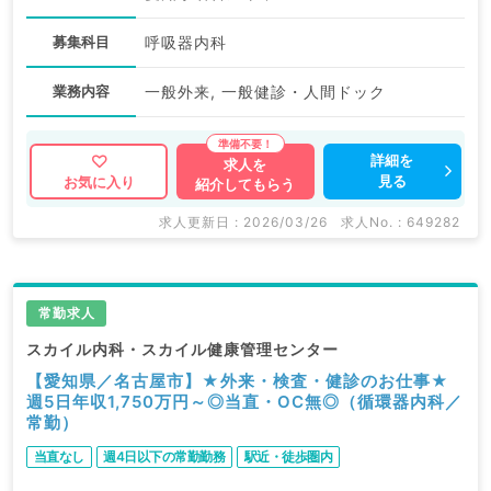
募集科目
呼吸器内科
業務内容
一般外来, 一般健診・人間ドック
詳細を
求人を
見る
お気に入り
紹介してもらう
求人更新日 : 2026/03/26
求人No. : 649282
常勤求人
スカイル内科・スカイル健康管理センター
【愛知県／名古屋市】★外来・検査・健診のお仕事★
週5日年収1,750万円～◎当直・OC無◎（循環器内科／
常勤）
当直なし
週4日以下の常勤勤務
駅近・徒歩圏内