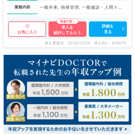
業務内容
一般外来, 病棟管理, 一般健診・人間ドック
詳細を
求人を
見る
お気に入り
紹介してもらう
求人更新日 : 2025/12/23
求人No. : 616075