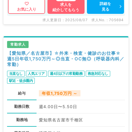
詳細を
求人を
見る
お気に入り
紹介してもらう
求人更新日 : 2025/08/07
求人No. : 705694
常勤求人
【愛知県／名古屋市】☆外来・検査・健診のお仕事☆
週5日年収1,750万円～◎当直・OC無◎（呼吸器内科／
常勤）
当直なし
人気エリア
週4日以下の常勤勤務
救急対応なし
駅近・徒歩圏内
給与
年収1,750万円 ～
勤務日数
週4.00日〜5.50日
勤務地
愛知県名古屋市千種区