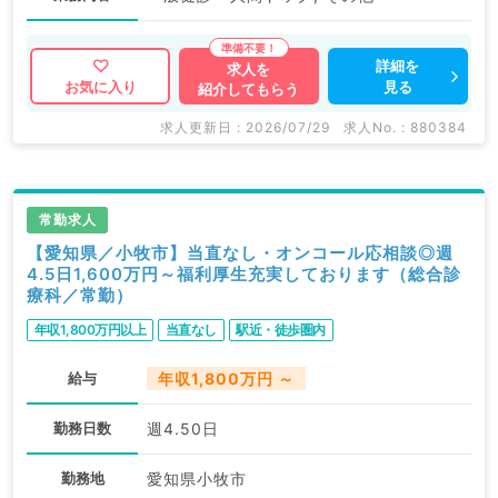
詳細を
求人を
見る
お気に入り
紹介してもらう
求人更新日 : 2026/07/29
求人No. : 880384
常勤求人
【愛知県／小牧市】当直なし・オンコール応相談◎週
4.5日1,600万円～福利厚生充実しております（総合診
療科／常勤）
年収1,800万円以上
当直なし
駅近・徒歩圏内
給与
年収1,800万円 ～
勤務日数
週4.50日
勤務地
愛知県小牧市