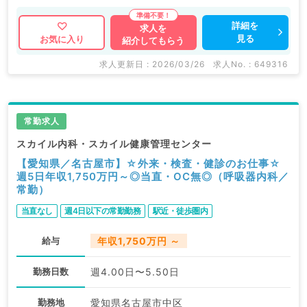
詳細を
求人を
見る
お気に入り
紹介してもらう
求人更新日 : 2026/03/26
求人No. : 649316
常勤求人
スカイル内科・スカイル健康管理センター
【愛知県／名古屋市】☆外来・検査・健診のお仕事☆
週5日年収1,750万円～◎当直・OC無◎（呼吸器内科／
常勤）
当直なし
週4日以下の常勤勤務
駅近・徒歩圏内
給与
年収1,750万円 ～
勤務日数
週4.00日〜5.50日
勤務地
愛知県名古屋市中区