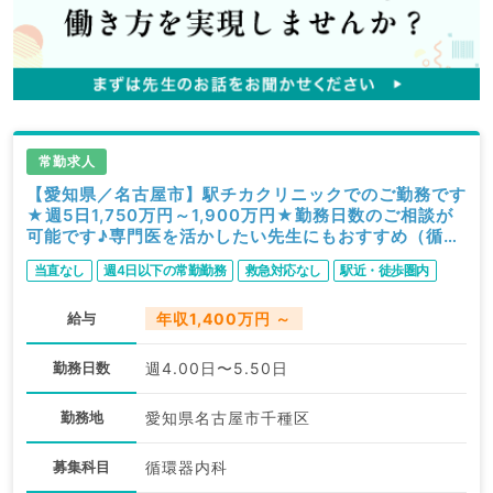
常勤求人
【愛知県／名古屋市】駅チカクリニックでのご勤務です
★週5日1,750万円～1,900万円★勤務日数のご相談が
可能です♪専門医を活かしたい先生にもおすすめ（循環
器内科／常勤）
当直なし
週4日以下の常勤勤務
救急対応なし
駅近・徒歩圏内
給与
年収1,400万円 ～
勤務日数
週4.00日〜5.50日
勤務地
愛知県名古屋市千種区
募集科目
循環器内科