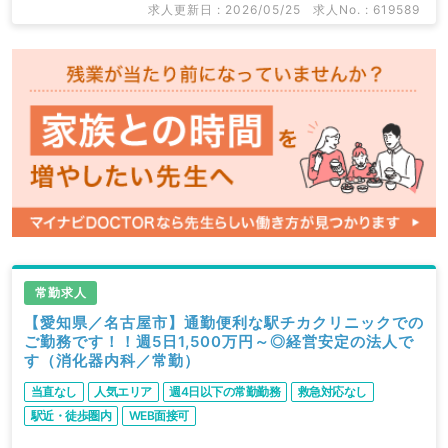
求人更新日 : 2026/05/25
求人No. : 619589
常勤求人
【愛知県／名古屋市】通勤便利な駅チカクリニックでの
ご勤務です！！週5日1,500万円～◎経営安定の法人で
す（消化器内科／常勤）
当直なし
人気エリア
週4日以下の常勤勤務
救急対応なし
駅近・徒歩圏内
WEB面接可