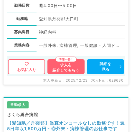
勤務日数
週4.00日〜5.00日
勤務地
愛知県丹羽郡大口町
募集科目
神経内科
業務内容
一般外来, 病棟管理, 一般健診・人間ドック, その他
詳細を
求人を
見る
お気に入り
紹介してもらう
求人更新日 : 2025/12/23
求人No. : 629630
常勤求人
さくら総合病院
【愛知県／丹羽郡】当直オンコールなしの勤務です！週
5日年収1,500万円～◎外来・病棟管理のお仕事です