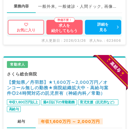
業務内容
一般外来, 一般健診・人間ドック, 画像診断（一次読影）, 心カテ
詳細を
求人を
見る
お気に入り
紹介してもらう
求人更新日 : 2026/03/26
求人No. : 623606
常勤求人
さくら総合病院
【愛知県／丹羽郡】★1,600万～2,000万円／オ
ンコール無しの勤務★病院組織拡大中・高給与案
件◎24時間対応の託児所有（神経内科／常勤）
年収1,800万円以上
週4日以下の常勤勤務
育児支援（託児所など）
高給与
給与
年収1,600万円 ～ 2,000万円