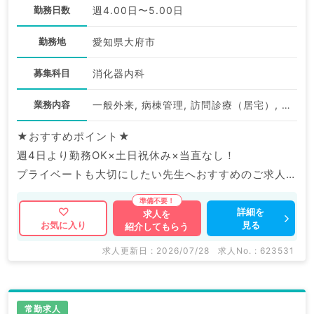
勤務日数
週4.00日〜5.00日
勤務地
愛知県大府市
募集科目
消化器内科
業務内容
一般外来, 病棟管理, 訪問診療（居宅）, 訪問診療（施設）, 上部内視鏡検査（ＧＦ）, 一般健診・人間ドック
★おすすめポイント★
週4日より勤務OK×土日祝休み×当直なし！
プライベートも大切にしたい先生へおすすめのご求人で
す◎
詳細を
求人を
見る
お気に入り
紹介してもらう
マイナビDOCTORでは病院やクリニックなどの医療機
関求人はもちろんのこと、
求人更新日 : 2026/07/28
求人No. : 623531
産業医等の企業系求人も多数扱っています。
求人内容の詳細等はお気軽にお問合せ下さい。
常勤求人