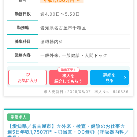
給与
年収1,750万円 ～
勤務日数
週4.00日〜5.50日
勤務地
愛知県名古屋市千種区
募集科目
循環器内科
業務内容
一般外来, 一般健診・人間ドック
詳細を
求人を
見る
お気に入り
紹介してもらう
求人更新日 : 2025/08/07
求人No. : 649336
常勤求人
【愛知県／名古屋市】☆外来・検査・健診のお仕事☆
週5日年収1,750万円～◎当直・OC無◎（呼吸器内科／