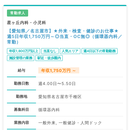
常勤求人
星ヶ丘内科・小児科
【愛知県／名古屋市】★外来・検査・健診のお仕事★
週5日年収1,750万円～◎当直・OC無◎（循環器内科／
常勤）
年収1,800万円以上
当直なし
人気エリア
週4日以下の常勤勤務
施設管理の業務
駅近・徒歩圏内
給与
年収1,750万円 ～
勤務日数
週4.00日〜5.50日
勤務地
愛知県名古屋市千種区
募集科目
循環器内科
業務内容
一般外来, 一般健診・人間ドック