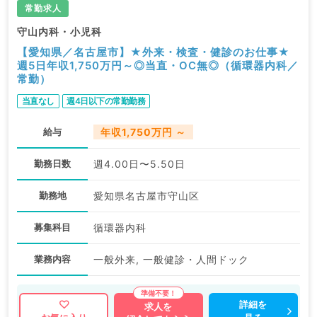
常勤求人
守山内科・小児科
【愛知県／名古屋市】★外来・検査・健診のお仕事★
週5日年収1,750万円～◎当直・OC無◎（循環器内科／
常勤）
当直なし
週4日以下の常勤勤務
給与
年収1,750万円 ～
勤務日数
週4.00日〜5.50日
勤務地
愛知県名古屋市守山区
募集科目
循環器内科
業務内容
一般外来, 一般健診・人間ドック
詳細を
求人を