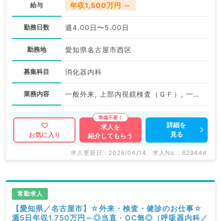
給与
年収1,500万円 ～
勤務日数
週4.00日〜5.00日
勤務地
愛知県名古屋市西区
募集科目
消化器内科
業務内容
一般外来, 上部内視鏡検査（ＧＦ）, 一般健診・人間ドック, 画像診断（一次読影）
詳細を
求人を
見る
お気に入り
紹介してもらう
求人更新日 : 2026/04/14
求人No. : 629444
常勤求人
【愛知県／名古屋市】☆外来・検査・健診のお仕事☆
週5日年収1,750万円～◎当直・OC無◎（呼吸器内科／