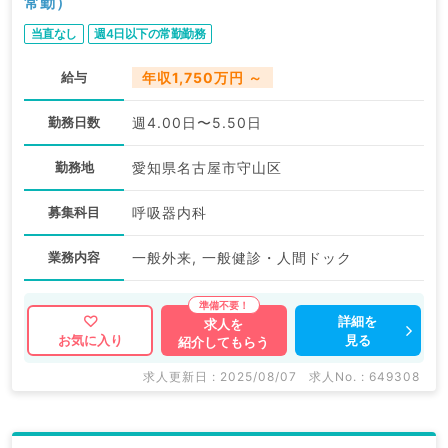
常勤）
当直なし
週4日以下の常勤勤務
給与
年収1,750万円 ～
勤務日数
週4.00日〜5.50日
勤務地
愛知県名古屋市守山区
募集科目
呼吸器内科
業務内容
一般外来, 一般健診・人間ドック
詳細を
求人を
見る
お気に入り
紹介してもらう
求人更新日 : 2025/08/07
求人No. : 649308