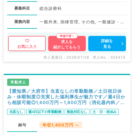
募集科目
総合診療科
業務内容
一般外来, 病棟管理, その他, 一般健診・人間ドック
詳細を
求人を
見る
お気に入り
紹介してもらう
求人更新日 : 2026/07/28
求人No. : 624414
常勤求人
【愛知県／大府市】当直なしの常勤勤務／土日祝日休
み・休暇制度◎充実した福利厚生が魅力です／週4日か
ら相談可能◎1,600万円～1,800万円（消化器内科／常
勤）
当直なし
週4日以下の常勤勤務
救急対応なし
土・日・祝休み
給与
年収1,400万円 ～