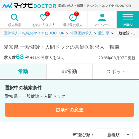
医師の求人・転職・アルバイトはマイナビDOCTOR
0
0
MENU
お気に入り求人
最近見た求人
マイページ
求人検索
医師求人・転職のマイナビDOCTOR
常勤医師求人
愛知県
一般健診・人
愛知県 一般健診・人間ドックの常勤医師求人・転職
68
求人数
件
※非公開求人を除く
2026年08月07日更新
常勤
非常勤
スポット
選択中の検索条件
愛知県・一般健診・人間ドック
条件の変更
並び順：
新着順