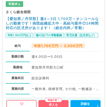
常勤求人
さくら総合病院
【愛知県／丹羽郡】週4～5日 1,700万～オンコールな
しの勤務です！病院組織拡大中・高給与案件◎24時間
対応の託児所があります！（総合内科／常勤）
年収1,800万円以上
週4日以下の常勤勤務
育児支援（託児所など）
給与
年収1,700万円 ～ 2,000万円
勤務日数
週4.00日〜5.00日
勤務地
愛知県丹羽郡大口町
募集科目
総合診療科
業務内容
一般外来, 病棟管理, その他, 一般健診・人間ドック
詳細を
求人を