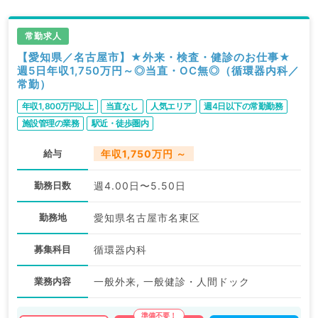
常勤求人
【愛知県／名古屋市】★外来・検査・健診のお仕事★
週5日年収1,750万円～◎当直・OC無◎（循環器内科／
常勤）
年収1,800万円以上
当直なし
人気エリア
週4日以下の常勤勤務
施設管理の業務
駅近・徒歩圏内
給与
年収1,750万円 ～
勤務日数
週4.00日〜5.50日
勤務地
愛知県名古屋市名東区
募集科目
循環器内科
業務内容
一般外来, 一般健診・人間ドック