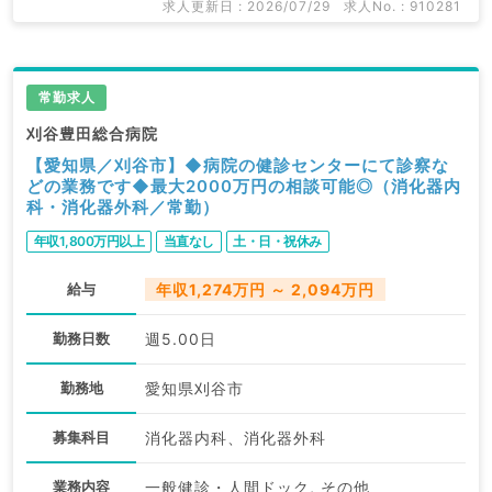
求人更新日 : 2026/07/29
求人No. : 910281
常勤求人
刈谷豊田総合病院
【愛知県／刈谷市】◆病院の健診センターにて診察な
どの業務です◆最大2000万円の相談可能◎（消化器内
科・消化器外科／常勤）
年収1,800万円以上
当直なし
土・日・祝休み
給与
年収1,274万円 ～ 2,094万円
勤務日数
週5.00日
勤務地
愛知県刈谷市
募集科目
消化器内科、消化器外科
業務内容
一般健診・人間ドック, その他