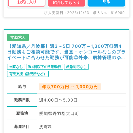
見る
お気に入り
紹介してもらう
求人更新日 : 2025/12/23
求人No. : 616989
常勤求人
【愛知県／丹波郡】週3～5日 700万～1,300万◎週4
日勤務もご相談可能です。当直・オンコールなしのプラ
イベートに合わせた勤務が可能◎外来、病棟管理のゆっ
たり勤務／病院組織拡大中です（皮膚科／常勤）
当直なし
週4日以下の常勤勤務
救急対応なし
育児支援（託児所など）
給与
年収700万円 ～ 1,300万円
勤務日数
週4.00日〜5.00日
勤務地
愛知県丹羽郡大口町
募集科目
皮膚科