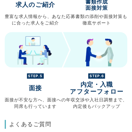
書類作成
求人のご紹介
面接対策
豊富な求人情報から、
あなた
応募書類の
添削や面接対策も
に合った求人を
ご紹介
徹底サポート
STEP.5
STEP.6
内定・入職
面接
アフターフォロー
面接が不安な方へ、
面接への
年収交渉や
入社日調整まで、
同席も
行っています
内定後もバックアップ
よくあるご質問