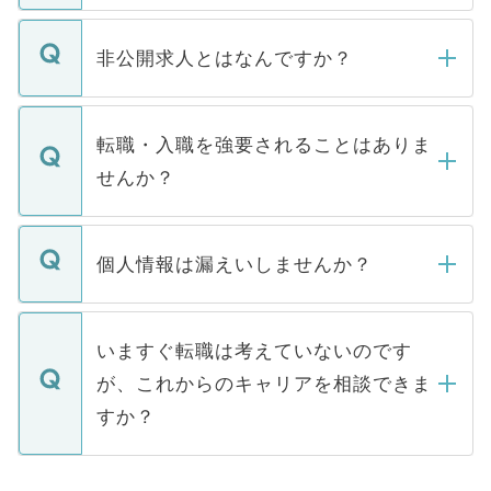
ご登録いただきましたら、弊社担当者がご
登録内容を確認し、その後メールもしくは
非公開求人とはなんですか？
お電話にて次のステップのご案内をいたし
ます。通常、5営業日以内にはご連絡をせて
マイナビDOCTORで取り扱っている求人の
いただきますので、しばらくお待ちくださ
うち約3割は、Webサイトからご覧いただ
転職・入職を強要されることはありま
い。
けない「非公開求人」です。非公開求人は
せんか？
下記の理由によって、一般には公開してい
ません。
転職・入職を強要することは一切ありませ
ん。また、仮に応募先から内定をいただい
個人情報は漏えいしませんか？
■応募殺到を避けるため 人気のある医療機
たとしても、ご本人が納得しない限り、内
関を公にしてしまうと、応募が殺到する場
定を承諾する必要はありません。内定先へ
個人情報が漏えいすることはありませんの
合があります。 選考を効率よく行うため
の辞退の連絡はキャリアパートナーが行い
で、ご安心ください。当サイトからの登録
いますぐ転職は考えていないのです
に、医療機関が求める条件に合った人材の
ますので、ご安心ください。
などで収集したご登録者様の個人情報は、
が、これからのキャリアを相談できま
みを人材紹介会社に依頼するケースが増え
ご本人のキャリアアップおよび転職活動の
ています。
すか？
支援を目的に使用いたします。お預かりし
ているすべての個人データはご本人の許可
お気軽にご相談ください。先生専任のキャ
なく、医療機関側に開示したり、第三者に