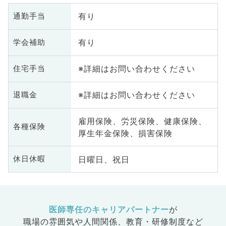
分泌・代謝内科、腎臓内科、老年
有り
通勤手当
内科、血液内科、外科系全般、一
般外科、消化器外科、乳腺外科、
有り
学会補助
総合診療科、美容皮膚科、健診・
人間ドック、救急科・ＩＣＵ、病
※詳細はお問い合わせください
住宅手当
理科、基礎医学系、膠原病科、大
腸・肛門外科、産業医、脊髄・脊
椎外科
※詳細はお問い合わせください
退職金
雇用保険、労災保険、健康保険、
各種保険
厚生年金保険、損害保険
日曜日、祝日
休日休暇
医師専任のキャリアパートナー
が
職場の雰囲気や人間関係、
教育・研修制度など