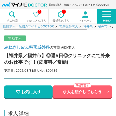
医師の求人・転職・アルバイトはマイナビDOCTOR
0
1
MENU
お気に入り求人
最近見た求人
マイページ
求人検索
医師求人・転職のマイナビDOCTOR
常勤医師求人
福井県
福井市
み
常勤求人
みねぎし皮ふ科形成外科
の常勤医師求人
【福井県／福井市】◎週5日◎クリニックにて外来
のお仕事です！(皮膚科／常勤)
更新日 : 2025/03/31
求人No : 800136
お気に入り
求人を紹介してもらう
求人詳細