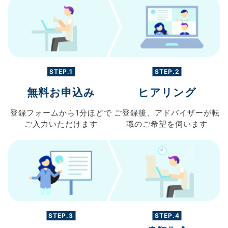
STEP.1
STEP.2
無料お申込み
ヒアリング
登録フォームから
1分ほどで
ご登録後、
アドバイザーが転
ご入力
いただけます
職の
ご希望を伺います
STEP.3
STEP.4