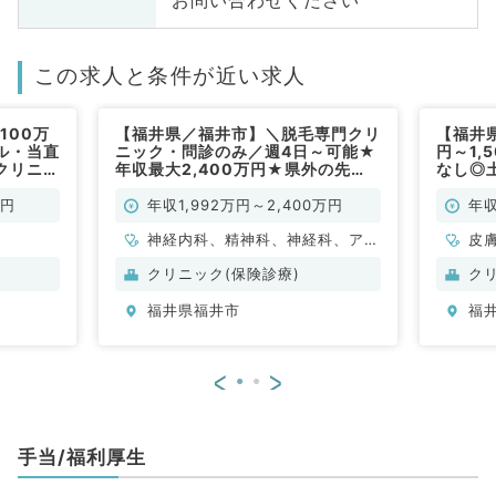
この求人と条件が近い求人
100万
【福井県／福井市】＼脱毛専門クリ
【福井県
ール・当直
ニック・問診のみ／週4日～可能★
円～1,
クリニッ
年収最大2,400万円★県外の先
なし◎
！（皮膚
生・未経験の先生歓迎です◎（科目
クにて
不問／常勤）
科・美
万円
年収1,992万円～2,400万円
年収
神経内科、精神科、神経科、アレ
皮
ルギー科、リウマチ科、小児科、
クリニック(保険診療)
ク
整形外科、形成外科、美容外科、
福井県福井市
福
脳神経外科、呼吸器外科、心臓血
管外科、皮膚科、泌尿器科、産婦
人科、産科、婦人科、眼科、耳鼻
<
>
咽喉科、気管食道科、放射線科、
リハビリテーション科、麻酔科、
ペインクリニック、人工透析科、
手当/福利厚生
緩和ケア科、一般内科、循環器内
科、呼吸器内科、消化器内科、内