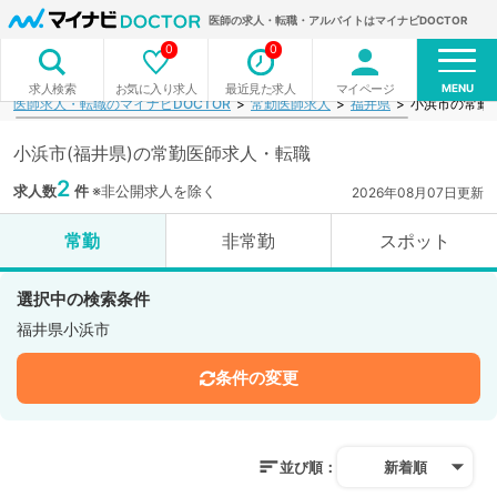
医師の求人・転職・アルバイトはマイナビDOCTOR
0
0
MENU
お気に入り求人
最近見た求人
マイページ
求人検索
医師求人・転職のマイナビDOCTOR
常勤医師求人
福井県
小浜市の常勤
小浜市(福井県)の常勤医師求人・転職
2
求人数
件
※非公開求人を除く
2026年08月07日更新
常勤
非常勤
スポット
選択中の検索条件
福井県小浜市
条件の変更
並び順：
新着順