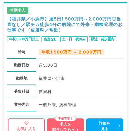
常勤求人
【福井県／小浜市】週5日1,500万円～2,000万円◎当
直なし／駅チカ徒歩4分の病院にて外来・病棟管理のお
仕事です（皮膚科／常勤）
年収1,800万円以上
当直なし
土・日・祝休み
駅近・徒歩圏内
給与
年収1,500万円 ～ 2,000万円
勤務日数
週5.00日
勤務地
福井県小浜市
募集科目
皮膚科
業務内容
一般外来, 病棟管理
詳細を
求人を
見る
お気に入り
紹介してもらう