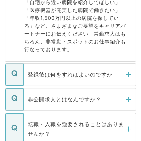
「自宅から近い病院を紹介してほしい」
「医療機器が充実した病院で働きたい」
「年収1,500万円以上の病院を探してい
る」など、さまざまなご要望をキャリアパ
ートナーにお伝えください。常勤求人はも
ちろん、非常勤・スポットのお仕事紹介も
行なっております。
登録後は何をすればよいのですか
ご登録いただきましたら、弊社担当者がご
登録内容を確認し、その後メールもしくは
非公開求人とはなんですか？
お電話にて次のステップのご案内をいたし
ます。通常、5営業日以内にはご連絡をせて
マイナビDOCTORで取り扱っている求人の
いただきますので、しばらくお待ちくださ
うち約3割は、Webサイトからご覧いただ
転職・入職を強要されることはありま
い。
けない「非公開求人」です。非公開求人は
せんか？
下記の理由によって、一般には公開してい