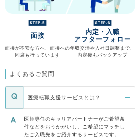
STEP.5
STEP.6
内定・入職
面接
アフターフォロー
面接が不安な方へ、
面接への
年収交渉や
入社日調整まで、
同席も
行っています
内定後もバックアップ
よくあるご質問
医療転職支援サービスとは？
医師専任のキャリアパートナーがご希望条
件などをおうかがいし、ご希望にマッチし
たご入職先をご紹介するサービスです。