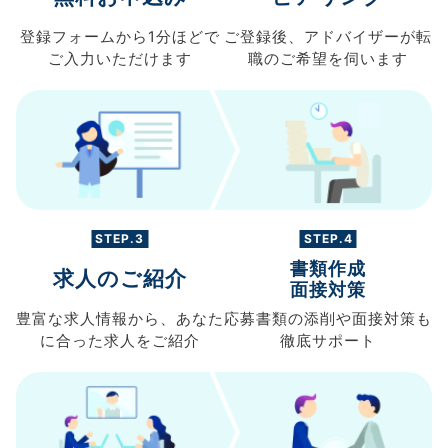
登録フォームから
1分ほどで
ご登録後、
アドバイザーが転
ご入力
いただけます
職の
ご希望を伺います
STEP.3
STEP.4
書類作成
求人のご紹介
面接対策
豊富な求人情報から、
あなた
応募書類の
添削や面接対策も
に合った求人を
ご紹介
徹底サポート