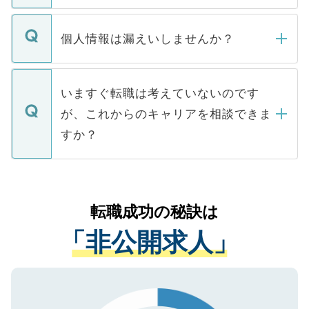
ません。
転職・入職を強要することは一切ありませ
ん。また、仮に応募先から内定をいただい
個人情報は漏えいしませんか？
■応募殺到を避けるため 人気のある医療機
たとしても、ご本人が納得しない限り、内
関を公にしてしまうと、応募が殺到する場
定を承諾する必要はありません。内定先へ
個人情報が漏えいすることはありませんの
合があります。 選考を効率よく行うため
の辞退の連絡はキャリアパートナーが行い
で、ご安心ください。当サイトからの登録
いますぐ転職は考えていないのです
に、医療機関が求める条件に合った人材の
ますので、ご安心ください。
などで収集したご登録者様の個人情報は、
が、これからのキャリアを相談できま
みを人材紹介会社に依頼するケースが増え
ご本人のキャリアアップおよび転職活動の
ています。
すか？
支援を目的に使用いたします。お預かりし
ているすべての個人データはご本人の許可
お気軽にご相談ください。先生専任のキャ
なく、医療機関側に開示したり、第三者に
リアパートナーが将来のご希望などをおう
提供することは一切ありません。また弊社
かがいして、現在の医療機関の状況や紹介
転職成功の秘訣は
は、個人情報の取り扱いについての厳密な
経験をまじえながら、適切なアドバイスを
管理基準を満たした事業者のみに付与され
「非公開求人」
させていただきます。すぐにご転職をされ
る、プライバシーマークを取得済みです。
ない方には、長期的なサポートが可能です
ご登録いただいた個人情報は、SSL（デー
ので、まずはご登録ください。
タ暗号化）によって保護されていますの
で、機密保持に関してもご安心ください。