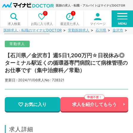
医師の求人・転職・アルバイトはマイナビDOCTOR
0
1
MENU
お気に入り求人
最近見た求人
マイページ
求人検索
医師求人・転職のマイナビDOCTOR
常勤医師求人
石川県
金沢市
【
常勤求人
【石川県／金沢市】週5日1,200万円☆日祝休み◎
ターミナル駅近くの循環器専門病院にて病棟管理の
お仕事です（集中治療科／常勤）
更新日 : 2024/11/06
求人No : 728321
お気に入り
求人を紹介してもらう
求人詳細