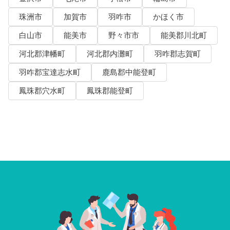
珠洲市
加賀市
羽咋市
かほく市
白山市
能美市
野々市市
能美郡川北町
河北郡津幡町
河北郡内灘町
羽咋郡志賀町
羽咋郡宝達志水町
鹿島郡中能登町
鳳珠郡穴水町
鳳珠郡能登町