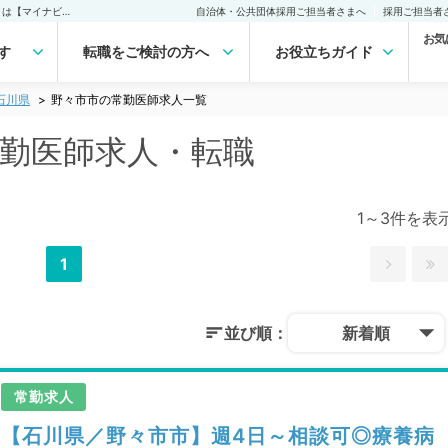
野々市市(石川県)の常勤医師求人・転職｜医師の求人・転職・アルバイトは【マイナビDOCTOR】
自治体・公共団体採用ご担当者さまへ
採用ご担当者
お気
す
転職をご検討の方へ
お役立ちガイド
石川県
野々市市の常勤医師求人一覧
常勤医師求人・転職
1～3件を表
1
並び順：
新着順
常勤求人
【石川県／野々市市】週4日～相談可◎療養病