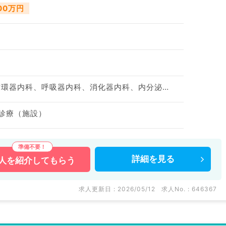
800万円
神経内科、一般内科、循環器内科、呼吸器内科、消化器内科、内分泌・代謝内科、腎臓内科、老年内科、血液内科、膠原病科
問診療（施設）
詳細を
見る
人を
紹介してもらう
求人更新日 : 2026/05/12
求人No. : 646367