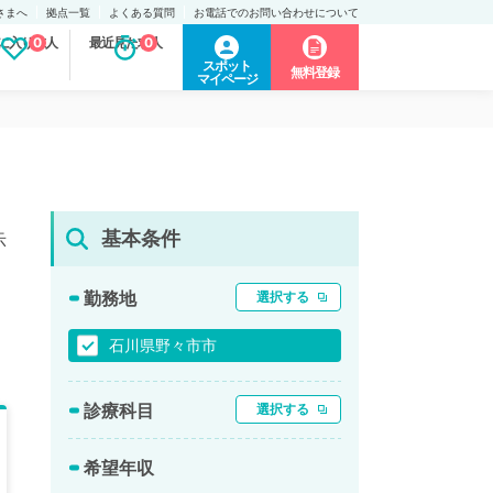
さまへ
拠点一覧
よくある質問
お電話でのお問い合わせについて
に入り求人
0
最近見た求人
0
スポット
無料登録
マイページ
基本条件
示
勤務地
選択する
石川県野々市市
診療科目
選択する
希望年収