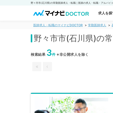
求人を探
医師求人・転職のマイナビDOCTOR
常勤医師求人
野々市市(石川県)の
3
検索結果
件
※非公開求人を除く