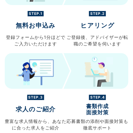
STEP.1
STEP.2
無料お申込み
ヒアリング
登録フォームから
1分ほどで
ご登録後、
アドバイザーが転
ご入力
いただけます
職の
ご希望を伺います
STEP.3
STEP.4
書類作成
求人のご紹介
面接対策
豊富な求人情報から、
あなた
応募書類の
添削や面接対策も
に合った求人を
ご紹介
徹底サポート