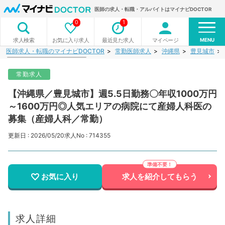
医師の求人・転職・アルバイトはマイナビDOCTOR
0
1
MENU
お気に入り求人
最近見た求人
マイページ
求人検索
医師求人・転職のマイナビDOCTOR
常勤医師求人
沖縄県
豊見城市
常勤求人
【沖縄県／豊見城市】週5.5日勤務〇年収1000万円
～1600万円◎人気エリアの病院にて産婦人科医の
募集（産婦人科／常勤）
更新日 : 2026/05/20
求人No : 714355
お気に入り
求人を紹介してもらう
求人詳細