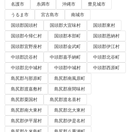
名護市
糸満市
沖縄市
豊見城市
うるま市
宮古島市
南城市
国頭郡国頭村
国頭郡大宜味村
国頭郡東村
国頭郡今帰仁村
国頭郡本部町
国頭郡恩納村
国頭郡宜野座村
国頭郡金武町
国頭郡伊江村
中頭郡読谷村
中頭郡嘉手納町
中頭郡北谷町
中頭郡北中城村
中頭郡中城村
中頭郡西原町
島尻郡与那原町
島尻郡南風原町
島尻郡渡嘉敷村
島尻郡座間味村
島尻郡粟国村
島尻郡渡名喜村
島尻郡南大東村
島尻郡北大東村
島尻郡伊平屋村
島尻郡伊是名村
島尻郡久米島町
島尻郡八重瀬町