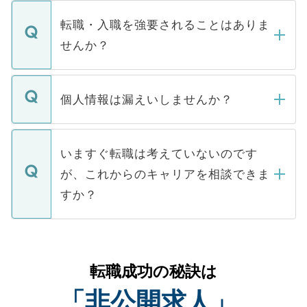
ます。通常、5営業日以内にはご連絡をせて
マイナビDOCTORで取り扱っている求人の
いただきますので、しばらくお待ちくださ
うち約3割は、Webサイトからご覧いただ
転職・入職を強要されることはありま
い。
けない「非公開求人」です。非公開求人は
せんか？
下記の理由によって、一般には公開してい
ません。
転職・入職を強要することは一切ありませ
ん。また、仮に応募先から内定をいただい
個人情報は漏えいしませんか？
■応募殺到を避けるため 人気のある医療機
たとしても、ご本人が納得しない限り、内
関を公にしてしまうと、応募が殺到する場
定を承諾する必要はありません。内定先へ
個人情報が漏えいすることはありませんの
合があります。 選考を効率よく行うため
の辞退の連絡はキャリアパートナーが行い
で、ご安心ください。当サイトからの登録
いますぐ転職は考えていないのです
に、医療機関が求める条件に合った人材の
ますので、ご安心ください。
などで収集したご登録者様の個人情報は、
が、これからのキャリアを相談できま
みを人材紹介会社に依頼するケースが増え
ご本人のキャリアアップおよび転職活動の
ています。
すか？
支援を目的に使用いたします。お預かりし
ているすべての個人データはご本人の許可
お気軽にご相談ください。先生専任のキャ
なく、医療機関側に開示したり、第三者に
リアパートナーが将来のご希望などをおう
提供することは一切ありません。また弊社
かがいして、現在の医療機関の状況や紹介
転職成功の秘訣は
は、個人情報の取り扱いについての厳密な
経験をまじえながら、適切なアドバイスを
管理基準を満たした事業者のみに付与され
「非公開求人」
させていただきます。すぐにご転職をされ
る、プライバシーマークを取得済みです。