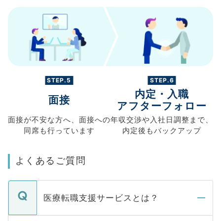
STEP.5
STEP.6
内定・入職
面接
アフターフォロー
面接が不安な方へ、
面接への
年収交渉や
入社日調整まで、
同席も
行っています
内定後もバックアップ
よくあるご質問
医療転職支援サービスとは？