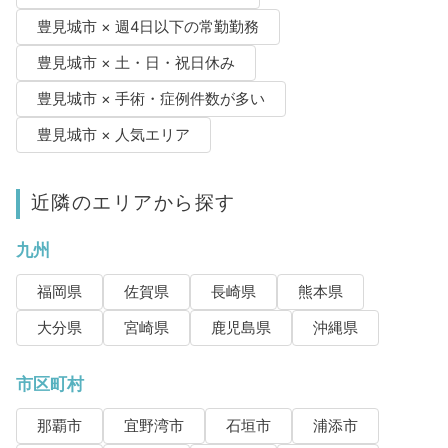
豊見城市 × 週4日以下の常勤勤務
豊見城市 × 土・日・祝日休み
豊見城市 × 手術・症例件数が多い
豊見城市 × 人気エリア
近隣のエリアから探す
九州
福岡県
佐賀県
長崎県
熊本県
大分県
宮崎県
鹿児島県
沖縄県
市区町村
那覇市
宜野湾市
石垣市
浦添市