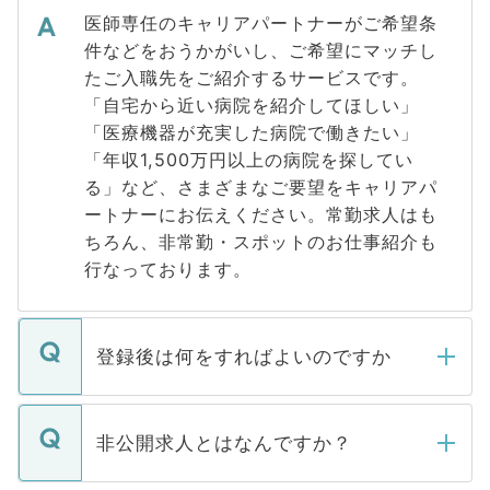
医師専任のキャリアパートナーがご希望条
件などをおうかがいし、ご希望にマッチし
たご入職先をご紹介するサービスです。
「自宅から近い病院を紹介してほしい」
「医療機器が充実した病院で働きたい」
「年収1,500万円以上の病院を探してい
る」など、さまざまなご要望をキャリアパ
ートナーにお伝えください。常勤求人はも
ちろん、非常勤・スポットのお仕事紹介も
行なっております。
登録後は何をすればよいのですか
ご登録いただきましたら、弊社担当者がご
登録内容を確認し、その後メールもしくは
非公開求人とはなんですか？
お電話にて次のステップのご案内をいたし