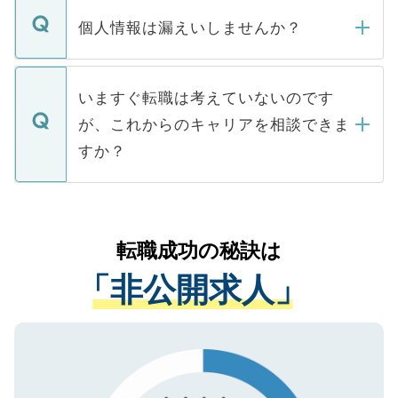
転職・入職を強要することは一切ありませ
ん。また、仮に応募先から内定をいただい
個人情報は漏えいしませんか？
■応募殺到を避けるため 人気のある医療機
たとしても、ご本人が納得しない限り、内
関を公にしてしまうと、応募が殺到する場
定を承諾する必要はありません。内定先へ
個人情報が漏えいすることはありませんの
合があります。 選考を効率よく行うため
の辞退の連絡はキャリアパートナーが行い
で、ご安心ください。当サイトからの登録
いますぐ転職は考えていないのです
に、医療機関が求める条件に合った人材の
ますので、ご安心ください。
などで収集したご登録者様の個人情報は、
が、これからのキャリアを相談できま
みを人材紹介会社に依頼するケースが増え
ご本人のキャリアアップおよび転職活動の
ています。
すか？
支援を目的に使用いたします。お預かりし
ているすべての個人データはご本人の許可
お気軽にご相談ください。先生専任のキャ
なく、医療機関側に開示したり、第三者に
リアパートナーが将来のご希望などをおう
提供することは一切ありません。また弊社
かがいして、現在の医療機関の状況や紹介
転職成功の秘訣は
は、個人情報の取り扱いについての厳密な
経験をまじえながら、適切なアドバイスを
管理基準を満たした事業者のみに付与され
「非公開求人」
させていただきます。すぐにご転職をされ
る、プライバシーマークを取得済みです。
ない方には、長期的なサポートが可能です
ご登録いただいた個人情報は、SSL（デー
ので、まずはご登録ください。
タ暗号化）によって保護されていますの
で、機密保持に関してもご安心ください。