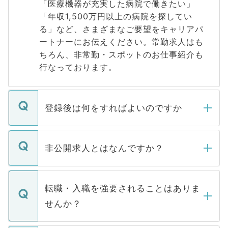
「医療機器が充実した病院で働きたい」
「年収1,500万円以上の病院を探してい
る」など、さまざまなご要望をキャリアパ
ートナーにお伝えください。常勤求人はも
ちろん、非常勤・スポットのお仕事紹介も
行なっております。
登録後は何をすればよいのですか
ご登録いただきましたら、弊社担当者がご
登録内容を確認し、その後メールもしくは
非公開求人とはなんですか？
お電話にて次のステップのご案内をいたし
ます。通常、5営業日以内にはご連絡をせて
マイナビDOCTORで取り扱っている求人の
いただきますので、しばらくお待ちくださ
うち約3割は、Webサイトからご覧いただ
転職・入職を強要されることはありま
い。
けない「非公開求人」です。非公開求人は
せんか？
下記の理由によって、一般には公開してい
ません。