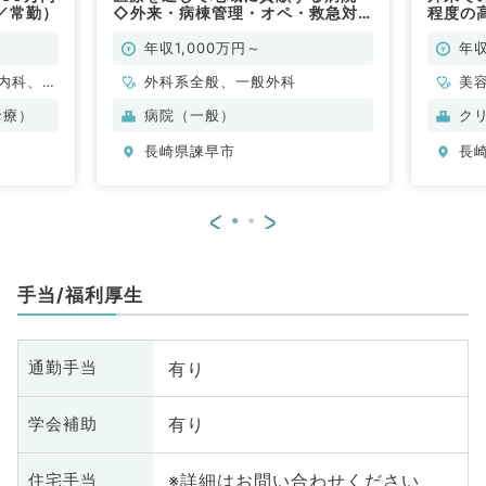
／常勤）
◇外来・病棟管理・オペ・救急対
程度の
応のお仕事！年収1,000万円～相談
可能◎（一般外科／常勤）
年収1,000万円～
年収
内科、外
外科系全般、一般外科
美
容皮膚
科
診療）
病院（一般）
ク
科
長崎県諫早市
長
<
>
手当/福利厚生
有り
通勤手当
有り
学会補助
※詳細はお問い合わせください
住宅手当