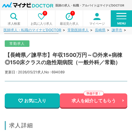
医師の求人・転職・アルバイトはマイナビDOCTOR
0
1
MENU
お気に入り求人
最近見た求人
マイページ
求人検索
医師求人・転職のマイナビDOCTOR
常勤医師求人
長崎県
諫早市
【
常勤求人
【長崎県／諫早市】年収1500万円～◎外来+病棟
◎150床クラスの急性期病院（一般外科／常勤）
更新日 : 2026/05/21
求人No : 694089
お気に入り
求人を紹介してもらう
求人詳細