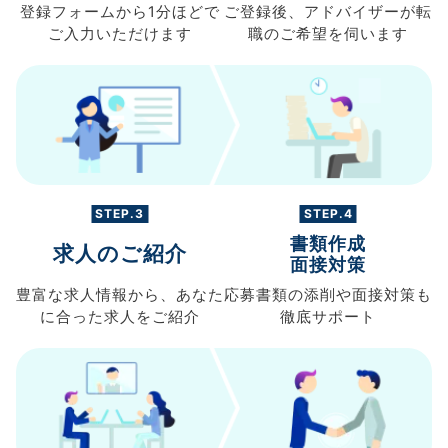
登録フォームから
1分ほどで
ご登録後、
アドバイザーが転
ご入力
いただけます
職の
ご希望を伺います
STEP.3
STEP.4
書類作成
求人のご紹介
面接対策
豊富な求人情報から、
あなた
応募書類の
添削や面接対策も
に合った求人を
ご紹介
徹底サポート