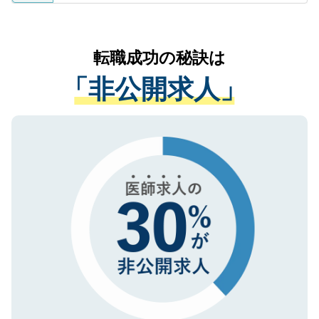
ているすべての個人データはご本人の許可
お気軽にご相談ください。先生専任のキャ
なく、医療機関側に開示したり、第三者に
リアパートナーが将来のご希望などをおう
提供することは一切ありません。また弊社
かがいして、現在の医療機関の状況や紹介
転職成功の秘訣は
は、個人情報の取り扱いについての厳密な
経験をまじえながら、適切なアドバイスを
管理基準を満たした事業者のみに付与され
「非公開求人」
させていただきます。すぐにご転職をされ
る、プライバシーマークを取得済みです。
ない方には、長期的なサポートが可能です
ご登録いただいた個人情報は、SSL（デー
ので、まずはご登録ください。
タ暗号化）によって保護されていますの
で、機密保持に関してもご安心ください。