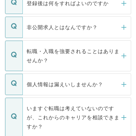
登録後は何をすればよいのですか
ご登録いただきましたら、弊社担当者がご
登録内容を確認し、その後メールもしくは
非公開求人とはなんですか？
お電話にて次のステップのご案内をいたし
ます。通常、5営業日以内にはご連絡をせて
マイナビDOCTORで取り扱っている求人の
いただきますので、しばらくお待ちくださ
うち約3割は、Webサイトからご覧いただ
転職・入職を強要されることはありま
い。
けない「非公開求人」です。非公開求人は
せんか？
下記の理由によって、一般には公開してい
ません。
転職・入職を強要することは一切ありませ
ん。また、仮に応募先から内定をいただい
個人情報は漏えいしませんか？
■応募殺到を避けるため 人気のある医療機
たとしても、ご本人が納得しない限り、内
関を公にしてしまうと、応募が殺到する場
定を承諾する必要はありません。内定先へ
個人情報が漏えいすることはありませんの
合があります。 選考を効率よく行うため
の辞退の連絡はキャリアパートナーが行い
で、ご安心ください。当サイトからの登録
いますぐ転職は考えていないのです
に、医療機関が求める条件に合った人材の
ますので、ご安心ください。
などで収集したご登録者様の個人情報は、
が、これからのキャリアを相談できま
みを人材紹介会社に依頼するケースが増え
ご本人のキャリアアップおよび転職活動の
ています。
すか？
支援を目的に使用いたします。お預かりし