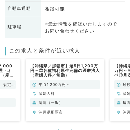
相談可能
自動車通勤
※最新情報を確認いたしますので
駐車場
お問い合わせください
この求人と条件が近い求人
,000
【沖縄県／那覇市】週5日1,200万
【沖縄県
理・オ
円～◎各種福利厚生完備の医療法人
万円～
日（産婦
（産婦人科／常勤）
ペ◎月収
人科／
、規定に
年収1,200万円～
経
よ
産婦人科
産
病院（一般）
病
沖縄県那覇市
沖