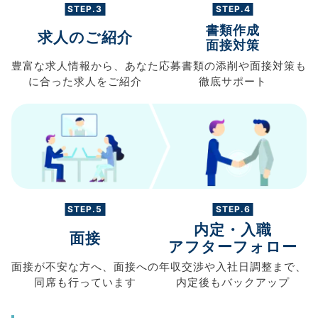
STEP.3
STEP.4
書類作成
求人のご紹介
面接対策
豊富な求人情報から、
あなた
応募書類の
添削や面接対策も
に合った求人を
ご紹介
徹底サポート
STEP.5
STEP.6
内定・入職
面接
アフターフォロー
面接が不安な方へ、
面接への
年収交渉や
入社日調整まで、
同席も
行っています
内定後もバックアップ