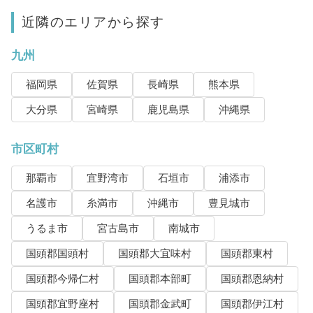
近隣のエリアから探す
九州
福岡県
佐賀県
長崎県
熊本県
大分県
宮崎県
鹿児島県
沖縄県
市区町村
那覇市
宜野湾市
石垣市
浦添市
名護市
糸満市
沖縄市
豊見城市
うるま市
宮古島市
南城市
国頭郡国頭村
国頭郡大宜味村
国頭郡東村
国頭郡今帰仁村
国頭郡本部町
国頭郡恩納村
国頭郡宜野座村
国頭郡金武町
国頭郡伊江村