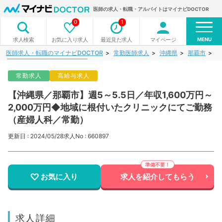
医師の求人・転職・アルバイトはマイナビDOCTOR
0
1
MENU
お気に入り求人
最近見た求人
マイページ
求人検索
医師求人・転職のマイナビDOCTOR
常勤医師求人
沖縄県
那覇市
【
常勤求人
高給与求人
【沖縄県／那覇市】週5～5.5日／年収1,600万円～
2,000万円◆地域に根付いたクリニックにてご勤務
（産婦人科／常勤）
更新日 : 2024/05/28
求人No : 660897
お気に入り
求人を紹介してもらう
求人詳細