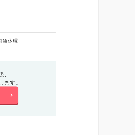
有給休暇
係、
します。