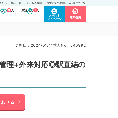
さまへ
拠点一覧
よくある質問
お電話でのお問い合わせについて
に入り求人
0
最近見た求人
1
スポット
無料登録
マイページ
更新日 : 2024/01/11
求人No : 640992
病棟管理+外来対応◎駅直結の
合わせる