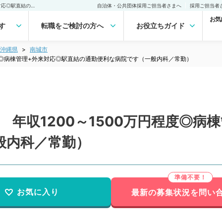
【沖縄／南城市】週5.5日 年収1200～1500万円程度◎病棟管理+外来対応◎駅直結の通勤便利な病院です（一般内科／常勤）の転職・求人｜医師の求人・転職・アルバイトは【マイナビDOCTOR】
自治体・公共団体採用ご担当者さまへ
採用ご担当者
お気
す
転職をご検討の方へ
お役立ちガイド
沖縄県
南城市
円程度◎病棟管理+外来対応◎駅直結の通勤便利な病院です（一般内科／常勤）
 年収1200～1500万円程度◎
般内科／常勤）
お気に入り
最新の募集状況を問い