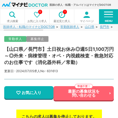
医師の求人・転職・アルバイトはマイナビDOCTOR
0
1
MENU
お気に入り求人
最近見た求人
マイページ
求人検索
医師求人・転職のマイナビDOCTOR
常勤医師求人
山口県
長門市
【
常勤求人
募集停止
【山口県／長門市】土日祝お休み◎週5日1,100万円
～◎外来・病棟管理・オペ・内視鏡検査・救急対応
のお仕事です（消化器外科／常勤）
更新日 : 2024/07/05
求人No : 631613
最新の募集状況を
お気に入り
問い合わせる
こちらの求人は募集を停止しております。