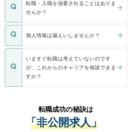
いただきますので、しばらくお待ちくださ
うち約3割は、Webサイトからご覧いただ
転職・入職を強要されることはありま
い。
けない「非公開求人」です。非公開求人は
せんか？
下記の理由によって、一般には公開してい
ません。
転職・入職を強要することは一切ありませ
ん。また、仮に応募先から内定をいただい
個人情報は漏えいしませんか？
■応募殺到を避けるため 人気のある医療機
たとしても、ご本人が納得しない限り、内
関を公にしてしまうと、応募が殺到する場
定を承諾する必要はありません。内定先へ
個人情報が漏えいすることはありませんの
合があります。 選考を効率よく行うため
の辞退の連絡はキャリアパートナーが行い
で、ご安心ください。当サイトからの登録
いますぐ転職は考えていないのです
に、医療機関が求める条件に合った人材の
ますので、ご安心ください。
などで収集したご登録者様の個人情報は、
が、これからのキャリアを相談できま
みを人材紹介会社に依頼するケースが増え
ご本人のキャリアアップおよび転職活動の
ています。
すか？
支援を目的に使用いたします。お預かりし
ているすべての個人データはご本人の許可
お気軽にご相談ください。先生専任のキャ
なく、医療機関側に開示したり、第三者に
リアパートナーが将来のご希望などをおう
提供することは一切ありません。また弊社
かがいして、現在の医療機関の状況や紹介
転職成功の秘訣は
は、個人情報の取り扱いについての厳密な
経験をまじえながら、適切なアドバイスを
管理基準を満たした事業者のみに付与され
「非公開求人」
させていただきます。すぐにご転職をされ
る、プライバシーマークを取得済みです。
ない方には、長期的なサポートが可能です
ご登録いただいた個人情報は、SSL（デー