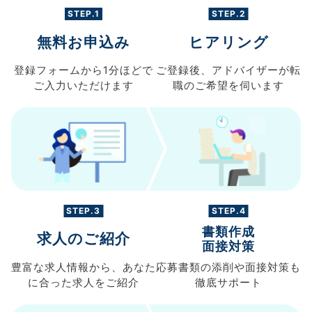
STEP.1
STEP.2
無料お申込み
ヒアリング
登録フォームから
1分ほどで
ご登録後、
アドバイザーが転
ご入力
いただけます
職の
ご希望を伺います
STEP.3
STEP.4
書類作成
求人のご紹介
面接対策
豊富な求人情報から、
あなた
応募書類の
添削や面接対策も
に合った求人を
ご紹介
徹底サポート