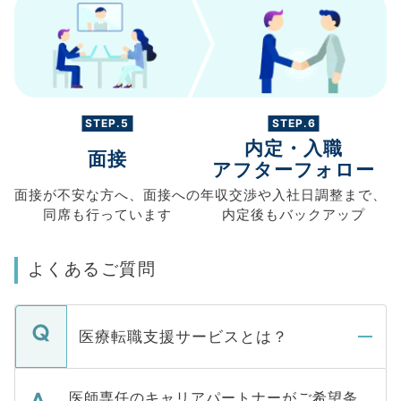
STEP.5
STEP.6
内定・入職
面接
アフターフォロー
面接が不安な方へ、
面接への
年収交渉や
入社日調整まで、
同席も
行っています
内定後もバックアップ
よくあるご質問
医療転職支援サービスとは？
医師専任のキャリアパートナーがご希望条