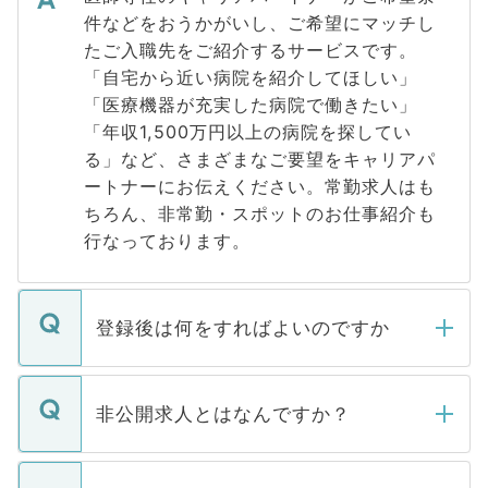
件などをおうかがいし、ご希望にマッチし
たご入職先をご紹介するサービスです。
「自宅から近い病院を紹介してほしい」
「医療機器が充実した病院で働きたい」
「年収1,500万円以上の病院を探してい
る」など、さまざまなご要望をキャリアパ
ートナーにお伝えください。常勤求人はも
ちろん、非常勤・スポットのお仕事紹介も
行なっております。
登録後は何をすればよいのですか
ご登録いただきましたら、弊社担当者がご
登録内容を確認し、その後メールもしくは
非公開求人とはなんですか？
お電話にて次のステップのご案内をいたし
ます。通常、5営業日以内にはご連絡をせて
マイナビDOCTORで取り扱っている求人の