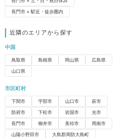
長門市 × 土・日・祝日休み
長門市 × 駅近・徒歩圏内
近隣のエリアから探す
中国
鳥取県
島根県
岡山県
広島県
山口県
市区町村
下関市
宇部市
山口市
萩市
防府市
下松市
岩国市
光市
長門市
柳井市
美祢市
周南市
山陽小野田市
大島郡周防大島町