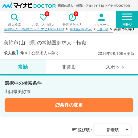
医師の求人・転職・アルバイトはマイナビDOCTOR
0
0
MENU
お気に入り求人
最近見た求人
マイページ
求人検索
医師求人・転職のマイナビDOCTOR
常勤医師求人
山口県
美祢市の常勤
美祢市(山口県)の常勤医師求人・転職
1
求人数
件
※非公開求人を除く
2026年08月09日更新
常勤
非常勤
スポット
選択中の検索条件
山口県美祢市
条件の変更
並び順：
新着順