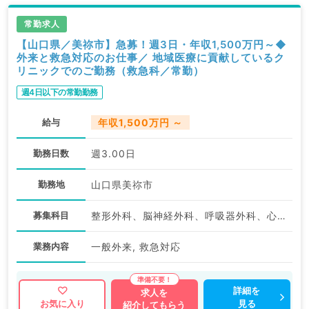
常勤求人
【山口県／美祢市】急募！週3日・年収1,500万円～◆
外来と救急対応のお仕事／ 地域医療に貢献しているク
リニックでのご勤務（救急科／常勤）
週4日以下の常勤勤務
給与
年収1,500万円 ～
勤務日数
週3.00日
勤務地
山口県美祢市
募集科目
整形外科、脳神経外科、呼吸器外科、心臓血管外科、麻酔科、一般内科、循環器内科、呼吸器内科、消化器内科、外科系全般、一般外科、消化器外科、総合診療科、救急科・ＩＣＵ
業務内容
一般外来, 救急対応
詳細を
求人を
見る
お気に入り
紹介してもらう