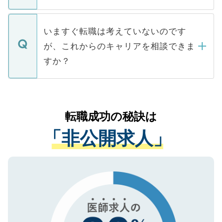
たとしても、ご本人が納得しない限り、内
関を公にしてしまうと、応募が殺到する場
定を承諾する必要はありません。内定先へ
個人情報が漏えいすることはありませんの
合があります。 選考を効率よく行うため
の辞退の連絡はキャリアパートナーが行い
で、ご安心ください。当サイトからの登録
いますぐ転職は考えていないのです
に、医療機関が求める条件に合った人材の
ますので、ご安心ください。
などで収集したご登録者様の個人情報は、
が、これからのキャリアを相談できま
みを人材紹介会社に依頼するケースが増え
ご本人のキャリアアップおよび転職活動の
ています。
すか？
支援を目的に使用いたします。お預かりし
ているすべての個人データはご本人の許可
お気軽にご相談ください。先生専任のキャ
なく、医療機関側に開示したり、第三者に
リアパートナーが将来のご希望などをおう
提供することは一切ありません。また弊社
かがいして、現在の医療機関の状況や紹介
転職成功の秘訣は
は、個人情報の取り扱いについての厳密な
経験をまじえながら、適切なアドバイスを
管理基準を満たした事業者のみに付与され
「非公開求人」
させていただきます。すぐにご転職をされ
る、プライバシーマークを取得済みです。
ない方には、長期的なサポートが可能です
ご登録いただいた個人情報は、SSL（デー
ので、まずはご登録ください。
タ暗号化）によって保護されていますの
で、機密保持に関してもご安心ください。