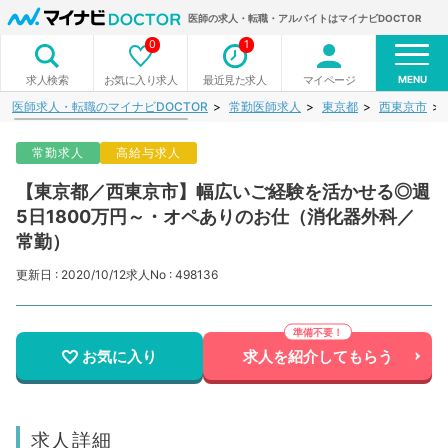
医師の求人・転職・アルバイトはマイナビDOCTOR
0
1
MENU
お気に入り求人
最近見た求人
マイページ
求人検索
医師求人・転職のマイナビDOCTOR
常勤医師求人
東京都
西東京市
常勤求人
高給与求人
【東京都／西東京市】幅広いご経験を活かせる◎週
5日1800万円～・オペありのお仕（消化器外科／
常勤）
更新日 : 2020/10/12
求人No : 498136
お気に入り
求人を紹介してもらう
求人詳細