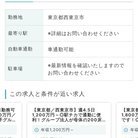
東京都西東京市
勤務地
※詳細はお問い合わせください
最寄り駅
車通勤可能
自動車通勤
※最新情報を確認いたしますので
駐車場
お問い合わせください
この求人と条件が近い求人
日勤務可
【東京都／西東京市】週4.5日
【東京
00万円／
1,200万円～◎駅チカで通勤に便
1,80
手グルー
利！グループ法人が母体の200床
です！
器外科／
クラス急性期病院～福利厚生充実～
リニッ
（消化器外科／常勤）
(内科
年収1,200万円～
年収