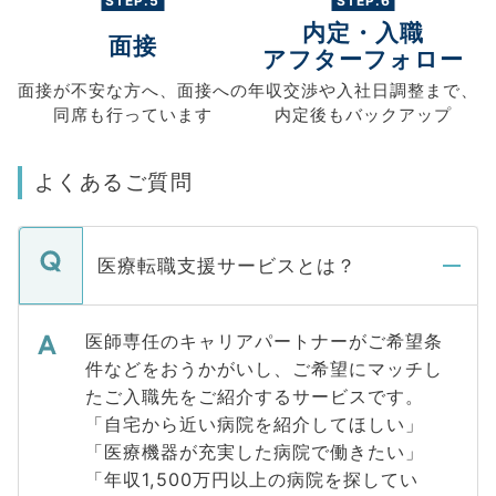
STEP.5
STEP.6
内定・入職
面接
アフターフォロー
面接が不安な方へ、
面接への
年収交渉や
入社日調整まで、
同席も
行っています
内定後もバックアップ
よくあるご質問
医療転職支援サービスとは？
医師専任のキャリアパートナーがご希望条
件などをおうかがいし、ご希望にマッチし
たご入職先をご紹介するサービスです。
「自宅から近い病院を紹介してほしい」
「医療機器が充実した病院で働きたい」
「年収1,500万円以上の病院を探してい