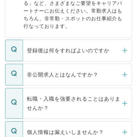
る」など、さまざまなご要望をキャリアパ
ートナーにお伝えください。常勤求人はも
ちろん、非常勤・スポットのお仕事紹介も
行なっております。
登録後は何をすればよいのですか
ご登録いただきましたら、弊社担当者がご
登録内容を確認し、その後メールもしくは
非公開求人とはなんですか？
お電話にて次のステップのご案内をいたし
ます。通常、5営業日以内にはご連絡をせて
マイナビDOCTORで取り扱っている求人の
いただきますので、しばらくお待ちくださ
うち約3割は、Webサイトからご覧いただ
転職・入職を強要されることはありま
い。
けない「非公開求人」です。非公開求人は
せんか？
下記の理由によって、一般には公開してい
ません。
転職・入職を強要することは一切ありませ
ん。また、仮に応募先から内定をいただい
個人情報は漏えいしませんか？
■応募殺到を避けるため 人気のある医療機