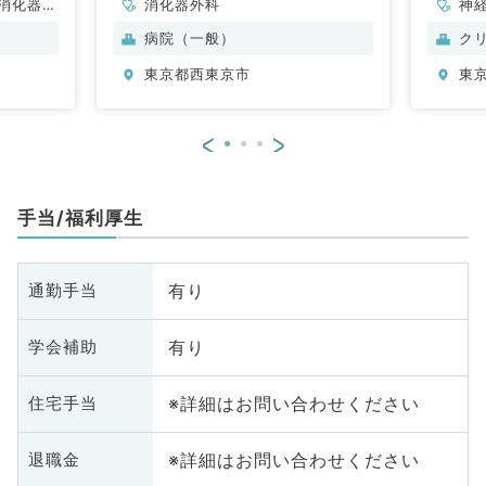
消化器外
消化器外科
神
科
病院（一般）
ク
化
東京都西東京市
東
臓
科
<
>
手当/福利厚生
有り
通勤手当
有り
学会補助
※詳細はお問い合わせください
住宅手当
※詳細はお問い合わせください
退職金