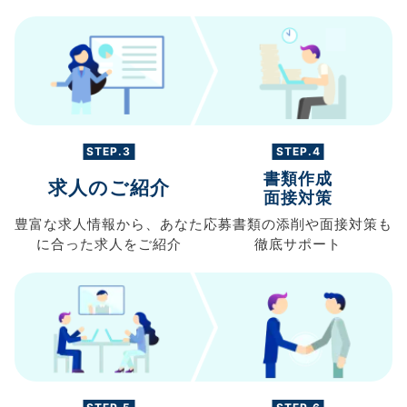
STEP.3
STEP.4
書類作成
求人のご紹介
面接対策
豊富な求人情報から、
あなた
応募書類の
添削や面接対策も
に合った求人を
ご紹介
徹底サポート