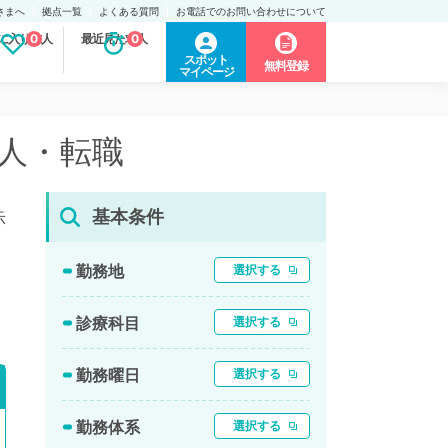
さまへ
拠点一覧
よくある質問
お電話でのお問い合わせについて
に入り求人
0
最近見た求人
0
スポット
無料登録
マイページ
求人・転職
基本条件
示
勤務地
選択する
診療科目
選択する
勤務曜日
選択する
勤務体系
選択する