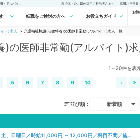
介護福祉施設(老健特養)の医師非常勤(アルバイト)求人｜医師の求人・転職・アルバイトは【マイナビDOCTOR】
自治体・公共団体採用ご担当者さまへ
採用ご担当者
お気
す
転職をご検討の方へ
お役立ちガイド
イト)求人
介護福祉施設(老健特養)の医師非常勤(アルバイト)求人一覧
養)の医師非常勤(アルバイト)
1～20件を表
5
6
7
8
9
10
並び順：
新着順
【愛知県／新城市】月、火、水、木、金、土、日曜日／時給11,000円 ～ 12,000円／科目不問／施設管理