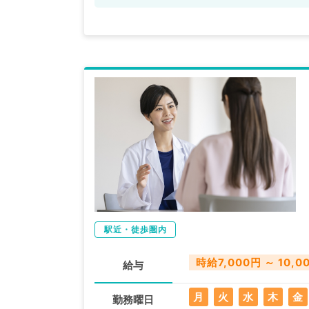
駅近・徒歩圏内
時給7,000円 ～ 10,0
給与
月
火
水
木
金
勤務曜日