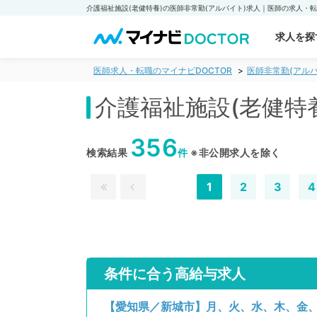
求人を探
医師求人・転職のマイナビDOCTOR
医師非常勤(アルバ
介護福祉施設(老健特
356
検索結果
件
※非公開求人を除く
1
2
3
4
条件に合う高給与求人