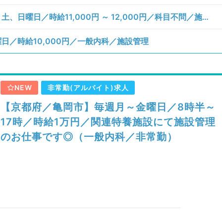
【愛知県／新城市】月、火、水、木、金、土、日曜日／時給11,000円 ～ 12,000円／科目不問／施設管理
／時給10,000円／一般内科／施設管理
NEW
非常勤(アルバイト)求人
【京都府／亀岡市】毎週月～金曜日／8時半～
17時／時給1万円／関連特養施設にて施設管理
のお仕事です◎（一般内科／非常勤）