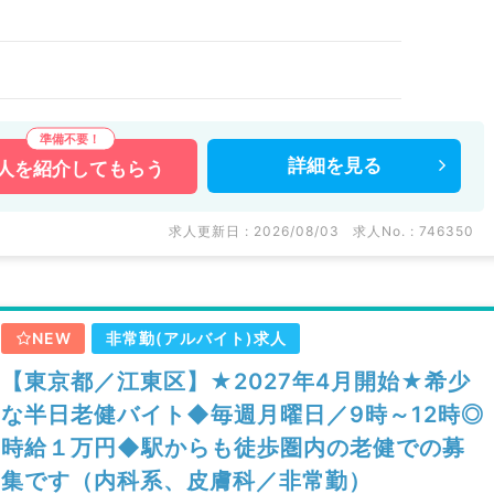
詳細を
見る
人を
紹介してもらう
求人更新日 : 2026/08/03
求人No. : 746350
NEW
非常勤(アルバイト)求人
【東京都／江東区】★2027年4月開始★希少
な半日老健バイト◆毎週月曜日／9時～12時◎
時給１万円◆駅からも徒歩圏内の老健での募
集です（内科系、皮膚科／非常勤）