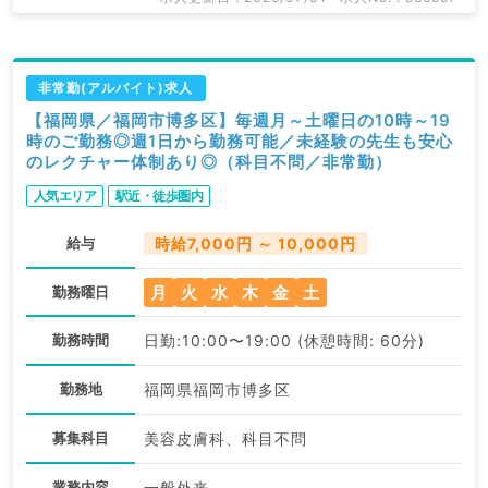
非常勤(アルバイト)求人
【福岡県／福岡市博多区】毎週月～土曜日の10時～19
時のご勤務◎週1日から勤務可能／未経験の先生も安心
のレクチャー体制あり◎（科目不問／非常勤）
人気エリア
駅近・徒歩圏内
給与
時給7,000円 ～ 10,000円
月
火
水
木
金
土
勤務曜日
勤務時間
日勤:10:00〜19:00 (休憩時間: 60分)
勤務地
福岡県福岡市博多区
募集科目
美容皮膚科、科目不問
業務内容
一般外来