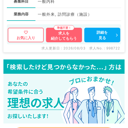
募集科目
一般内科
業務内容
一般外来, 訪問診療（施設）
詳細を
求人を
見る
お気に入り
紹介してもらう
求人更新日 : 2026/08/03
求人No. : 998722