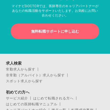
マイナビDOCTORでは、医師専任のキャリアパートナーが
あなたの転職活動をサポートいたします。お気軽にお問い
合わせください。
無料転職サポートに申し込む
求人検索
常勤求人から探す
非常勤（アルバイト）求人から探す
スポット求人から探す
初めての方へ
サービス紹介
はじめて転職される方へ
はじめての医師転職マニュアル
キャリアパートナー紹介
拠点一覧
転職成功事例