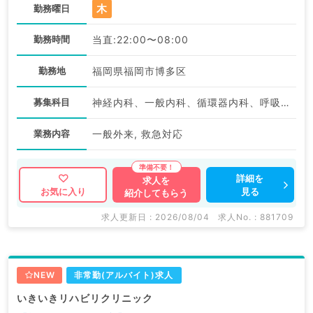
木
勤務曜日
勤務時間
当直:22:00〜08:00
勤務地
福岡県福岡市博多区
募集科目
神経内科、一般内科、循環器内科、呼吸器内科、消化器内科、腎臓内科
業務内容
一般外来, 救急対応
詳細を
求人を
見る
お気に入り
紹介してもらう
求人更新日 : 2026/08/04
求人No. : 881709
NEW
非常勤(アルバイト)求人
いきいきリハビリクリニック