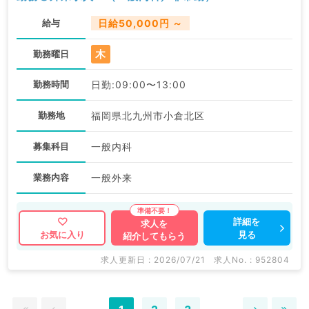
給与
日給50,000円 ～
木
勤務曜日
勤務時間
日勤:09:00〜13:00
勤務地
福岡県北九州市小倉北区
募集科目
一般内科
業務内容
一般外来
詳細を
求人を
見る
お気に入り
紹介してもらう
求人更新日 : 2026/07/21
求人No. : 952804