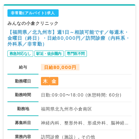
非常勤(アルバイト)求人
みんなの小倉クリニック
【福岡県／北九州市】週1日～相談可能です／毎週木・
金曜日（終日）・日給80,000円／訪問診療（内科系・
外科系／非常勤）
救急対応なし
駅近・徒歩圏内
専門医不問
給与
日給80,000円
木
金
勤務曜日
勤務時間
日勤:09:00〜18:00 (休憩時間: 60分)
勤務地
福岡県北九州市小倉南区
募集科目
神経内科、整形外科、形成外科、脳神経外科、呼吸器外科、心臓血管外科、泌尿器科、一般内科、循環器内科、呼吸器内科、消化器内科、内分泌・代謝内科、腎臓内科、老年内科、血液内科、外科系全般、一般外科、消化器外科、乳腺外科、膠原病科、大腸・肛門外科
業務内容
訪問診療（施設）, その他