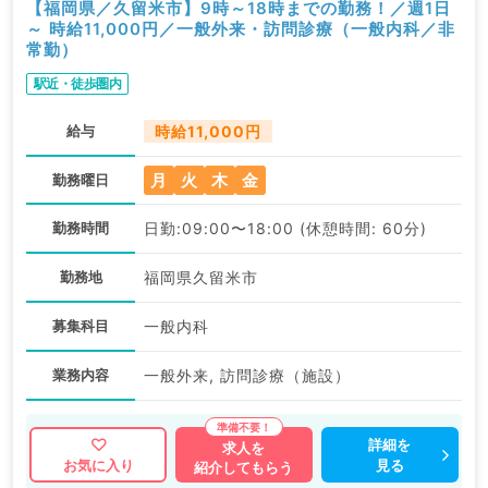
【福岡県／久留米市】9時～18時までの勤務！／週1日
～ 時給11,000円／一般外来・訪問診療（一般内科／非
常勤）
駅近・徒歩圏内
給与
時給11,000円
月
火
木
金
勤務曜日
勤務時間
日勤:09:00〜18:00 (休憩時間: 60分)
勤務地
福岡県久留米市
募集科目
一般内科
業務内容
一般外来, 訪問診療（施設）
詳細を
求人を
見る
お気に入り
紹介してもらう