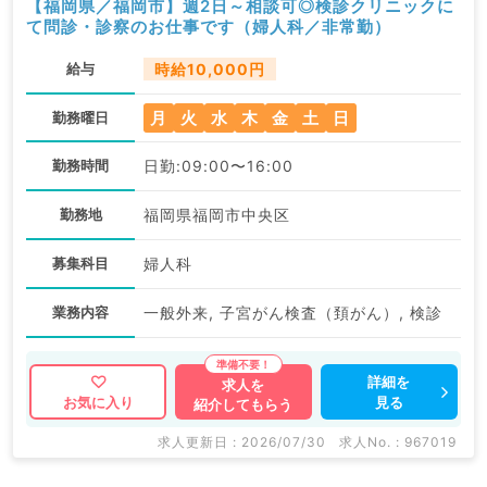
【福岡県／福岡市】週2日～相談可◎検診クリニックに
て問診・診察のお仕事です（婦人科／非常勤）
給与
時給10,000円
月
火
水
木
金
土
日
勤務曜日
勤務時間
日勤:09:00〜16:00
勤務地
福岡県福岡市中央区
募集科目
婦人科
業務内容
一般外来, 子宮がん検査（頚がん）, 検診
詳細を
求人を
見る
お気に入り
紹介してもらう
求人更新日 : 2026/07/30
求人No. : 967019