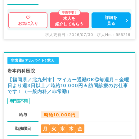
詳細を
求人を
見る
お気に入り
紹介してもらう
求人更新日 : 2026/07/30
求人No. : 955216
非常勤(アルバイト)求人
岩本内科医院
【福岡県／北九州市】マイカー通勤OK◎毎週月～金曜
日より週3日以上／時給10,000円★訪問診療のお仕事
です！（一般内科／非常勤）
専門医不問
給与
時給10,000円
月
火
水
木
金
勤務曜日