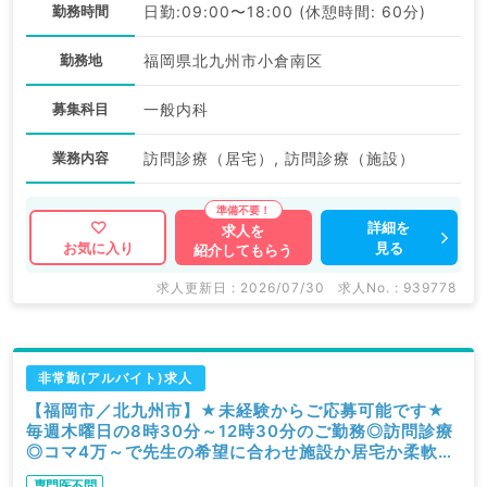
勤務時間
日勤:09:00〜18:00 (休憩時間: 60分)
勤務地
福岡県北九州市小倉南区
募集科目
一般内科
業務内容
訪問診療（居宅）, 訪問診療（施設）
詳細を
求人を
見る
お気に入り
紹介してもらう
求人更新日 : 2026/07/30
求人No. : 939778
非常勤(アルバイト)求人
【福岡市／北九州市】★未経験からご応募可能です★
毎週木曜日の8時30分～12時30分のご勤務◎訪問診療
◎コマ4万～で先生の希望に合わせ施設か居宅か柔軟に
対応！（一般内科／非常勤）
専門医不問