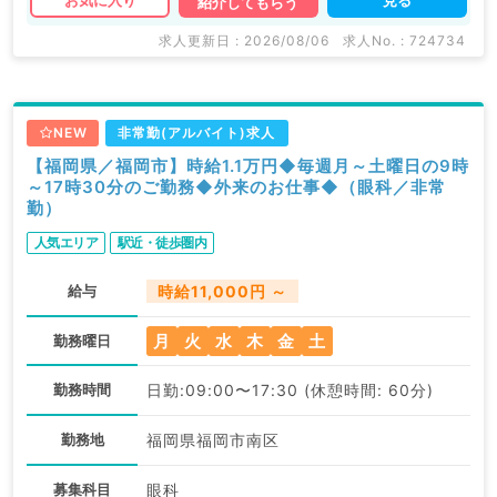
お気に入り
紹介してもらう
求人更新日 : 2026/08/06
求人No. : 724734
NEW
非常勤(アルバイト)求人
【福岡県／福岡市】時給1.1万円◆毎週月～土曜日の9時
～17時30分のご勤務◆外来のお仕事◆（眼科／非常
勤）
人気エリア
駅近・徒歩圏内
給与
時給11,000円 ～
月
火
水
木
金
土
勤務曜日
勤務時間
日勤:09:00〜17:30 (休憩時間: 60分)
勤務地
福岡県福岡市南区
募集科目
眼科