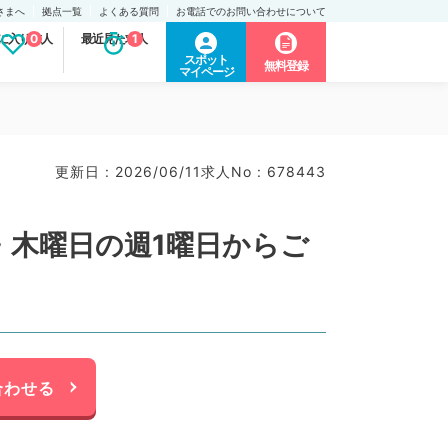
さまへ
拠点一覧
よくある質問
お電話でのお問い合わせについて
に入り求人
0
最近見た求人
1
スポット
無料登録
マイページ
更新日 : 2026/06/11
求人No : 678443
・木曜日の週1曜日からご
合わせる