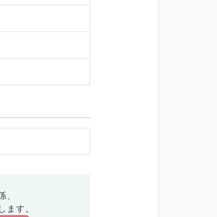
係、
します。