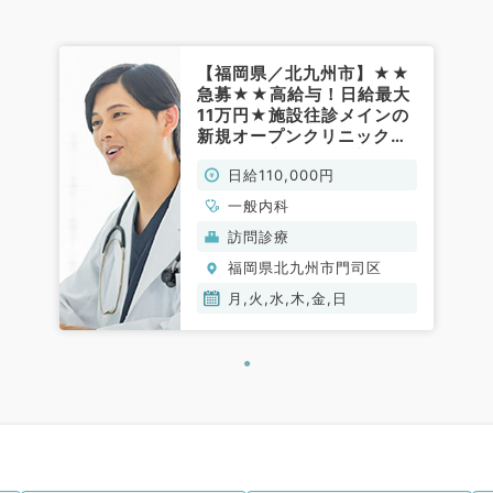
【福岡県／北九州市】★★
急募★★高給与！日給最大
11万円★施設往診メインの
新規オープンクリニックで
の訪問診療業務♪（訪問診
日給110,000円
療／非常勤）
一般内科
訪問診療
福岡県北九州市門司区
月,火,水,木,金,日