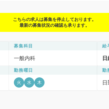
こちらの求人は募集を停止しております。
最新の募集状況の確認も承ります。
募集科目
給
一般内科
日
勤務曜日
勤
日
火
水
木
6