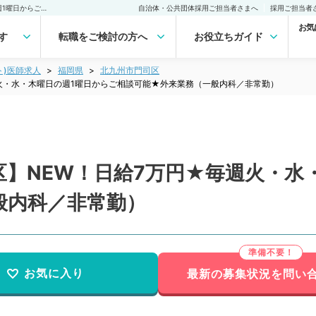
【福岡県／北九州市門司区】NEW！日給7万円★毎週火・水・木曜日の週1曜日からご相談可能★外来業務（一般内科／非常勤）非常勤(アルバイト)の求人｜医師の求人・転職・アルバイトは【マイナビDOCTOR】
自治体・公共団体採用ご担当者さまへ
採用ご担当者
お気
す
転職をご検討の方へ
お役立ちガイド
ト)医師求人
福岡県
北九州市門司区
火・水・木曜日の週1曜日からご相談可能★外来業務（一般内科／非常勤）
】NEW！日給7万円★毎週火・水
般内科／非常勤）
お気に入り
最新の募集状況を問い