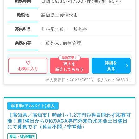
勤務時間
日勤:08:30〜17:00 (休憩時間: 60分)
勤務地
高知県土佐清水市
募集科目
外科系全般、一般外科
業務内容
一般外来, 病棟管理
詳細を
求人を
見る
お気に入り
紹介してもらう
求人更新日 : 2026/06/26
求人No. : 985091
非常勤(アルバイト)求人
【高知県／高知市】時給1～1.2万円◎科目問わず応募可
能！週1曜日からOKのAGA専門外来◎水木金土日曜日
にて募集です（科目不問／非常勤）
駅近・徒歩圏内