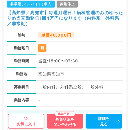
非常勤(アルバイト)求人
募集停止
【高知県／高知市】毎週月曜日！病棟管理のみのゆった
りめ当直勤務◎1回4万円になります（内科系・外科系
／非常勤）
給与
単価40,000円
月
勤務曜日
勤務時間
当直:18:00〜07:30
勤務地
高知県高知市
募集科目
一般内科、外科系全般、一般外科
業務内容
-
詳細を
募集状況を
見る
お気に入り
問い合わせる