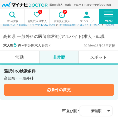
医師の求人・転職・アルバイトはマイナビDOCTOR
0
0
MENU
お気に入り求人
最近見た求人
マイページ
求人検索
医師求人・転職のマイナビDOCTOR
医師非常勤(アルバイト)求人
高知県
高知県 一般外科の医師非常勤(アルバイト)求人・転職
5
求人数
件
※非公開求人を除く
2026年08月08日更新
常勤
非常勤
スポット
選択中の検索条件
高知県・一般外科
条件の変更
並び順：
新着順