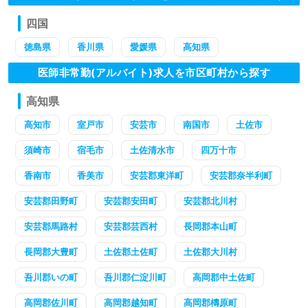
四国
徳島県
香川県
愛媛県
高知県
医師非常勤(アルバイト)求人を市区町村から探す
高知県
高知市
室戸市
安芸市
南国市
土佐市
須崎市
宿毛市
土佐清水市
四万十市
香南市
香美市
安芸郡東洋町
安芸郡奈半利町
安芸郡田野町
安芸郡安田町
安芸郡北川村
安芸郡馬路村
安芸郡芸西村
長岡郡本山町
長岡郡大豊町
土佐郡土佐町
土佐郡大川村
吾川郡いの町
吾川郡仁淀川町
高岡郡中土佐町
高岡郡佐川町
高岡郡越知町
高岡郡檮原町