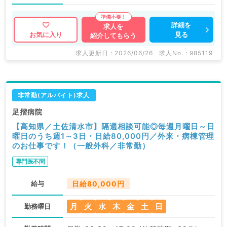
詳細を
求人を
見る
お気に入り
紹介してもらう
求人更新日 : 2026/06/26
求人No. : 985119
非常勤(アルバイト)求人
足摺病院
【高知県／土佐清水市】隔週相談可能◎毎週月曜日～日
曜日のうち週1～3日・日給80,000円／外来・病棟管理
のお仕事です！（一般外科／非常勤）
専門医不問
給与
日給80,000円
月
火
水
木
金
土
日
勤務曜日