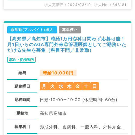
求人更新日 : 2024/03/19
求人No. : 646181
非常勤(アルバイト)求人
募集停止
【高知県／高知市】時給1万円◎科目問わず応募可能！
月1日からのAGA専門外来◎管理医師としてご勤務いた
だける先生を募集（科目不問／非常勤）
駅近・徒歩圏内
給与
時給10,000円
月
火
水
木
金
土
日
勤務曜日
勤務時間
日勤:10:00〜19:00 (休憩時間: 60分)
勤務地
高知県高知市
募集科目
形成外科、皮膚科、一般内科、外科系全般、一般外科、美容皮膚科、科目不問