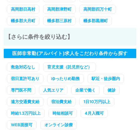
高岡郡日高村
高岡郡津野町
高岡郡四万十町
幡多郡大月町
幡多郡三原村
幡多郡黒潮町
【さらに条件を絞り込む】
医師非常勤(アルバイト)求人をこだわり条件から探す
救急対応なし
育児支援（託児所など）
宿日直許可あり
ゆったりめ勤務
駅近・徒歩圏内
専門医不問
人気エリア
企業で働く
健診
遠方交通費支給
宿泊費支給
1日10万円以上
時給1.3万円以上
時短相談可
4月入職可
WEB面接可
オンライン診療