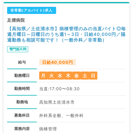
非常勤(アルバイト)求人
足摺病院
【高知県／土佐清水市】病棟管理のみの当直バイト◎毎
週月曜日～日曜日のうち週1～3日・日給40,000円／隔
週勤務も相談可能です！（一般外科／非常勤）
専門医不問
給与
日給40,000円
月
火
水
木
金
土
日
勤務曜日
勤務時間
当直:17:00〜08:30
勤務地
高知県土佐清水市
募集科目
外科系全般、一般外科
業務内容
病棟管理