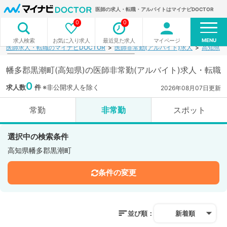
医師の求人・転職・アルバイトはマイナビDOCTOR
0
0
MENU
お気に入り求人
最近見た求人
マイページ
求人検索
医師求人・転職のマイナビDOCTOR
医師非常勤(アルバイト)求人
高知県
幡多郡黒潮町(高知県)の医師非常勤(アルバイト)求人・転職
0
求人数
件
※非公開求人を除く
2026年08月07日更新
常勤
非常勤
スポット
選択中の検索条件
高知県幡多郡黒潮町
条件の変更
並び順：
新着順