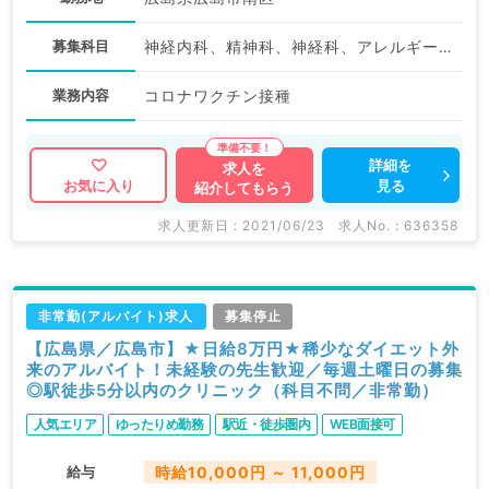
募集科目
神経内科、精神科、神経科、アレルギー科、リウマチ科、小児科、整形外科、形成外科、美容外科、脳神経外科、呼吸器外科、心臓血管外科、小児外科、皮膚科、泌尿器科、産婦人科、産科、婦人科、眼科、耳鼻咽喉科、気管食道科、放射線科、リハビリテーション科、麻酔科、ペインクリニック、人工透析科、緩和ケア科、一般内科、循環器内科、呼吸器内科、消化器内科、内分泌・代謝内科、腎臓内科、老年内科、血液内科、外科系全般、一般外科、消化器外科、乳腺外科、総合診療科、美容皮膚科、健診・人間ドック、救急科・ＩＣＵ、病理科、基礎医学系、膠原病科、スポーツ整形外科、大腸・肛門外科、産業医
業務内容
コロナワクチン接種
詳細を
求人を
見る
お気に入り
紹介してもらう
求人更新日 : 2021/06/23
求人No. : 636358
非常勤(アルバイト)求人
募集停止
【広島県／広島市】★日給8万円★稀少なダイエット外
来のアルバイト！未経験の先生歓迎／毎週土曜日の募集
◎駅徒歩5分以内のクリニック（科目不問／非常勤）
人気エリア
ゆったりめ勤務
駅近・徒歩圏内
WEB面接可
給与
時給10,000円 ～ 11,000円