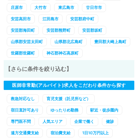
庄原市
大竹市
東広島市
廿日市市
安芸高田市
江田島市
安芸郡府中町
安芸郡海田町
安芸郡熊野町
安芸郡坂町
山県郡安芸太田町
山県郡北広島町
豊田郡大崎上島町
世羅郡世羅町
神石郡神石高原町
【さらに条件を絞り込む】
医師非常勤(アルバイト)求人をこだわり条件から探す
救急対応なし
育児支援（託児所など）
宿日直許可あり
ゆったりめ勤務
駅近・徒歩圏内
専門医不問
人気エリア
企業で働く
健診
遠方交通費支給
宿泊費支給
1日10万円以上