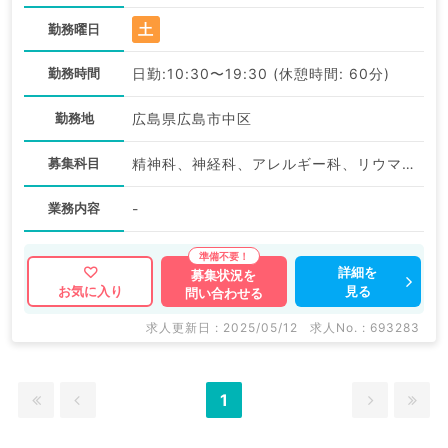
土
勤務曜日
勤務時間
日勤:10:30〜19:30 (休憩時間: 60分)
勤務地
広島県広島市中区
募集科目
精神科、神経科、アレルギー科、リウマチ科、小児科、皮膚科、産婦人科、産科、婦人科、眼科、耳鼻咽喉科、気管食道科、放射線科、リハビリテーション科、麻酔科、ペインクリニック、人工透析科、緩和ケア科、一般内科、外科系全般、一般外科、総合診療科、美容皮膚科、健診・人間ドック、救急科・ＩＣＵ、病理科、基礎医学系、その他、産業医、科目不問
業務内容
-
詳細を
募集状況を
見る
お気に入り
問い合わせる
求人更新日 : 2025/05/12
求人No. : 693283
1