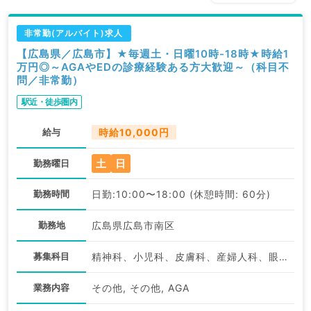
非常勤(アルバイト)求人
【広島県／広島市】★毎週土・日曜10時-18時★時給1
万円◎～AGAやEDの診療経験ある方大歓迎～（科目不
問／非常勤）
駅近・徒歩圏内
給与
時給10,000円
土
日
勤務曜日
勤務時間
日勤:10:00〜18:00 (休憩時間: 60分)
勤務地
広島県広島市南区
募集科目
精神科、小児科、皮膚科、産婦人科、眼科、耳鼻咽喉科、放射線科、麻酔科、一般内科、外科系全般、一般外科、美容皮膚科、健診・人間ドック、産業医
業務内容
その他, その他, AGA