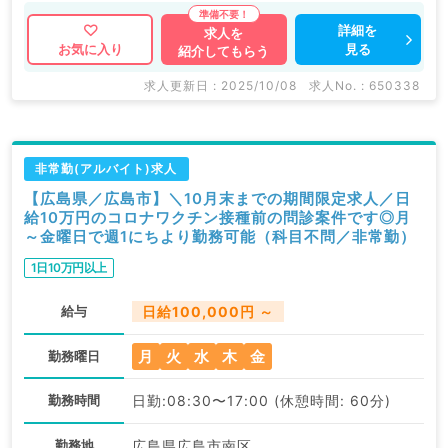
詳細を
求人を
見る
お気に入り
紹介してもらう
求人更新日 : 2025/10/08
求人No. : 650338
非常勤(アルバイト)求人
【広島県／広島市】＼10月末までの期間限定求人／日
給10万円のコロナワクチン接種前の問診案件です◎月
～金曜日で週1にちより勤務可能（科目不問／非常勤）
1日10万円以上
給与
日給100,000円 ～
月
火
水
木
金
勤務曜日
勤務時間
日勤:08:30〜17:00 (休憩時間: 60分)
勤務地
広島県広島市南区