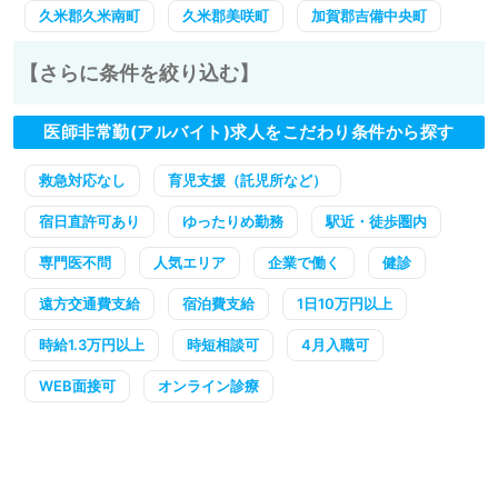
久米郡久米南町
久米郡美咲町
加賀郡吉備中央町
【さらに条件を絞り込む】
医師非常勤(アルバイト)求人をこだわり条件から探す
救急対応なし
育児支援（託児所など）
宿日直許可あり
ゆったりめ勤務
駅近・徒歩圏内
専門医不問
人気エリア
企業で働く
健診
遠方交通費支給
宿泊費支給
1日10万円以上
時給1.3万円以上
時短相談可
4月入職可
WEB面接可
オンライン診療