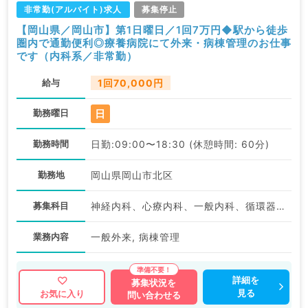
非常勤(アルバイト)求人
募集停止
【岡山県／岡山市】第1日曜日／1回7万円◆駅から徒歩
圏内で通勤便利◎療養病院にて外来・病棟管理のお仕事
です（内科系／非常勤）
給与
1回70,000円
日
勤務曜日
勤務時間
日勤:09:00〜18:30 (休憩時間: 60分)
勤務地
岡山県岡山市北区
募集科目
神経内科、心療内科、一般内科、循環器内科、呼吸器内科、消化器内科、内分泌・代謝内科、腎臓内科、老年内科、血液内科、膠原病科
業務内容
一般外来, 病棟管理
詳細を
募集状況を
見る
お気に入り
問い合わせる