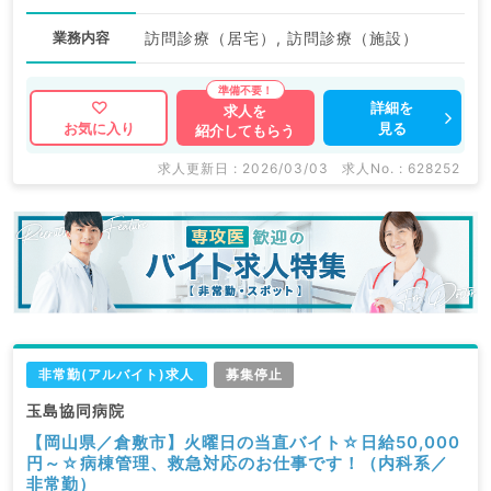
業務内容
訪問診療（居宅）, 訪問診療（施設）
詳細を
求人を
見る
お気に入り
紹介してもらう
求人更新日 : 2026/03/03
求人No. : 628252
非常勤(アルバイト)求人
募集停止
玉島協同病院
【岡山県／倉敷市】火曜日の当直バイト☆日給50,000
円～☆病棟管理、救急対応のお仕事です！（内科系／
非常勤）