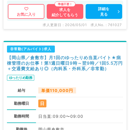
詳細を
求人を
見る
お気に入り
紹介してもらう
求人更新日 : 2026/05/01
求人No. : 761027
非常勤(アルバイト)求人
【岡山県／倉敷市】月1回のゆったりめ当直バイト★病
棟管理のお仕事！第1週日曜日9時～翌9時／1回5.5万円
＋交通費支給あり◎（内科系・外科系／非常勤）
ゆったりめ勤務
給与
単価110,000円
日
勤務曜日
勤務時間
日当直:09:00〜09:00
勤務地
岡山県倉敷市