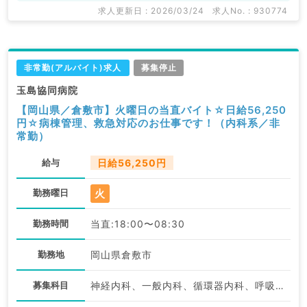
求人更新日 : 2026/03/24
求人No. : 930774
非常勤(アルバイト)求人
募集停止
玉島協同病院
【岡山県／倉敷市】火曜日の当直バイト☆日給56,250
円☆病棟管理、救急対応のお仕事です！（内科系／非
常勤）
給与
日給56,250円
火
勤務曜日
勤務時間
当直:18:00〜08:30
勤務地
岡山県倉敷市
募集科目
神経内科、一般内科、循環器内科、呼吸器内科、消化器内科、内分泌・代謝内科、腎臓内科、老年内科、血液内科、膠原病科