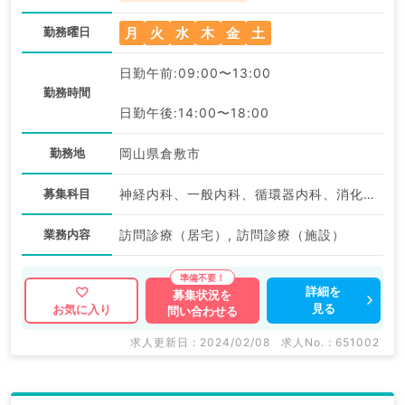
月
火
水
木
金
土
勤務曜日
日勤午前:09:00〜13:00
勤務時間
日勤午後:14:00〜18:00
勤務地
岡山県倉敷市
募集科目
神経内科、一般内科、循環器内科、消化器内科、内分泌・代謝内科、腎臓内科、老年内科、血液内科、膠原病科
業務内容
訪問診療（居宅）, 訪問診療（施設）
詳細を
募集状況を
見る
お気に入り
問い合わせる
求人更新日 : 2024/02/08
求人No. : 651002