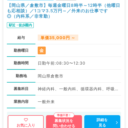
【岡山県／倉敷市】毎週金曜日8時半～12時半（他曜日
も応相談）／1コマ3.5万円～／外来のお仕事です
◎（内科系／非常勤）
駅近・徒歩圏内
給与
単価35,000円 ～
金
勤務曜日
勤務時間
日勤午前:08:30〜12:30
勤務地
岡山県倉敷市
募集科目
神経内科、一般内科、循環器内科、呼吸器内科、消化器内科、内分泌・代謝内科、腎臓内科、老年内科、血液内科、膠原病科
業務内容
一般外来
詳細を
募集状況を
見る
お気に入り
問い合わせる