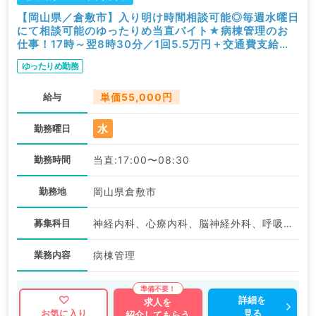
【岡山県／倉敷市】入り明け時間相談可能◎毎週水曜日
にて相談可能のゆったりめ当直バイト★病棟管理のお
仕事！17時～翌8時30分／1回5.5万円＋交通費支給あ
り◎（内科系／非常勤）
ゆったりめ勤務
給与
単価55,000円
水
勤務曜日
勤務時間
当直:17:00〜08:30
勤務地
岡山県倉敷市
募集科目
神経内科、心療内科、脳神経外科、呼吸器外科、心臓血管外科、一般内科、循環器内科、呼吸器内科、消化器内科、内分泌・代謝内科、腎臓内科、老年内科、外科系全般、一般外科、消化器外科、膠原病科
業務内容
病棟管理
詳細を
求人を
見る
お気に入り
紹介してもらう