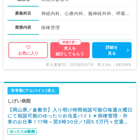
募集科目
神経内科、心療内科、脳神経外科、呼吸器外科、心臓血管外科、一般内科、循環器内科、呼吸器内科、消化器内科、内分泌・代謝内科、腎臓内科、老年内科、外科系全般、一般外科、消化器外科、膠原病科
業務内容
病棟管理
詳細を
求人を
見る
お気に入り
紹介してもらう
求人更新日 : 2026/04/16
求人No. : 683965
非常勤(アルバイト)求人
しげい病院
【岡山県／倉敷市】入り明け時間相談可能◎毎週火曜日
にて相談可能のゆったりめ当直バイト★病棟管理・外
来のお仕事！17時～翌8時30分／1回5.5万円＋交通費
支給あり◎（内科系・外科系／非常勤）
ゆったりめ勤務