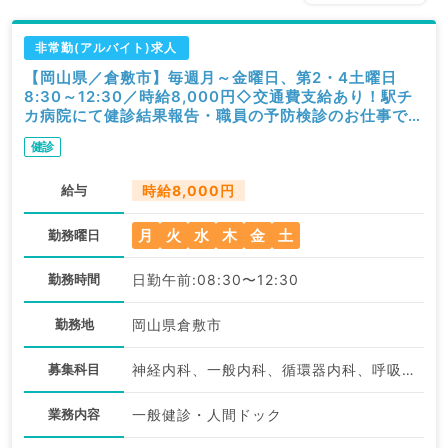
非常勤(アルバイト)求人
【岡山県／倉敷市】毎週月～金曜日、第2・4土曜日
8:30～12:30／時給8,000円◇交通費支給あり！駅チ
カ病院にて健診結果報告・職員の予防検診のお仕事です
（健診・人間ドック／非常勤）
健診
給与
時給8,000円
月
火
水
木
金
土
勤務曜日
勤務時間
日勤午前:08:30〜12:30
勤務地
岡山県倉敷市
募集科目
神経内科、一般内科、循環器内科、呼吸器内科、消化器内科、内分泌・代謝内科、腎臓内科、老年内科、血液内科、膠原病科
業務内容
一般健診・人間ドック