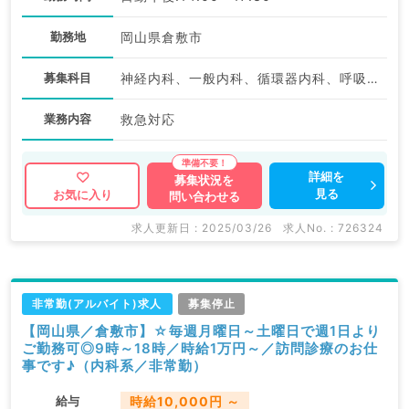
勤務地
岡山県倉敷市
募集科目
神経内科、一般内科、循環器内科、呼吸器内科、消化器内科、内分泌・代謝内科、腎臓内科、老年内科、血液内科、膠原病科
業務内容
救急対応
詳細を
募集状況を
見る
お気に入り
問い合わせる
求人更新日 : 2025/03/26
求人No. : 726324
非常勤(アルバイト)求人
募集停止
【岡山県／倉敷市】☆毎週月曜日～土曜日で週1日より
ご勤務可◎9時～18時／時給1万円～／訪問診療のお仕
事です♪（内科系／非常勤）
給与
時給10,000円 ～