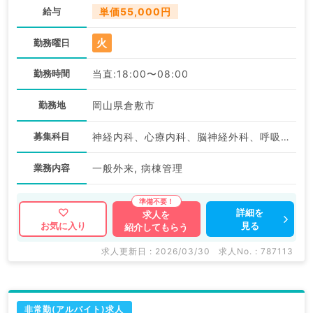
給与
単価55,000円
火
勤務曜日
勤務時間
当直:18:00〜08:00
勤務地
岡山県倉敷市
募集科目
神経内科、心療内科、脳神経外科、呼吸器外科、心臓血管外科、一般内科、循環器内科、呼吸器内科、消化器内科、内分泌・代謝内科、腎臓内科、老年内科、血液内科、外科系全般、一般外科、消化器外科、膠原病科
業務内容
一般外来, 病棟管理
詳細を
求人を
見る
お気に入り
紹介してもらう
求人更新日 : 2026/03/30
求人No. : 787113
非常勤(アルバイト)求人