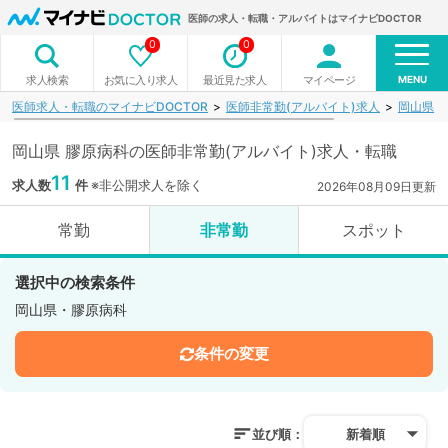
医師の求人・転職・アルバイトはマイナビDOCTOR
0
0
MENU
お気に入り求人
最近見た求人
マイページ
求人検索
医師求人・転職のマイナビDOCTOR
医師非常勤(アルバイト)求人
岡山県
岡山県 膠原病科の医師非常勤(アルバイト)求人・転職
11
求人数
件
※非公開求人を除く
2026年08月09日更新
常勤
非常勤
スポット
選択中の検索条件
岡山県・膠原病科
条件の変更
並び順：
新着順