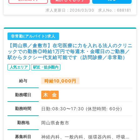
求人更新日 : 2026/03/30
求人No. : 688181
非常勤(アルバイト)求人
【岡山県／倉敷市】在宅医療に力を入れる法人のクリニ
ックでの勤務◎時給1万円で毎週木・金曜日のご勤務／
駅からタクシー代支給可能です（訪問診療／非常勤）
人気エリア
駅近・徒歩圏内
給与
時給10,000円
木
金
勤務曜日
勤務時間
日勤:08:30〜17:30 (休憩時間: 60分)
勤務地
岡山県倉敷市
募集科目
神経内科、一般内科、循環器内科、呼吸器内科、消化器内科、内分泌・代謝内科、腎臓内科、老年内科、血液内科、膠原病科