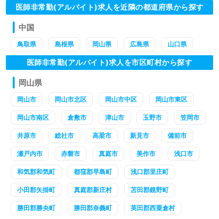
医師非常勤(アルバイト)求人を近隣の都道府県から探す
中国
鳥取県
島根県
岡山県
広島県
山口県
医師非常勤(アルバイト)求人を市区町村から探す
岡山県
岡山市
岡山市北区
岡山市中区
岡山市東区
岡山市南区
倉敷市
津山市
玉野市
笠岡市
井原市
総社市
高梁市
新見市
備前市
瀬戸内市
赤磐市
真庭市
美作市
浅口市
和気郡和気町
都窪郡早島町
浅口郡里庄町
小田郡矢掛町
真庭郡新庄村
苫田郡鏡野町
勝田郡勝央町
勝田郡奈義町
英田郡西粟倉村