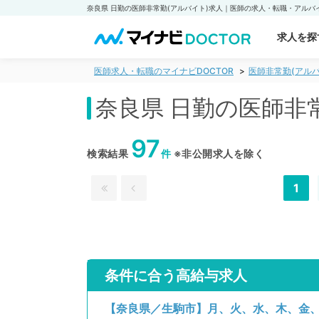
求人を探
医師求人・転職のマイナビDOCTOR
医師非常勤(アルバ
奈良県 日勤の医師非
97
検索結果
件
※非公開求人を除く
1
条件に合う高給与求人