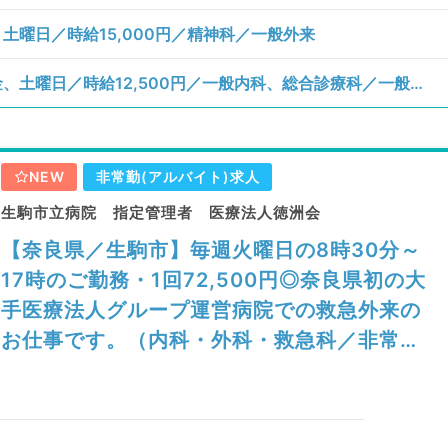
曜日／時給15,000円／精神科／一般外来
【奈良県／生駒郡三郷町】月、火、木、金、土曜日／時給12,500円／一般内科、総合診療科／一般外来、一般外来、訪問診療（居宅）、訪問診療（施設）
NEW
非常勤(アルバイト)求人
生駒市立病院 指定管理者 医療法人徳洲会
【奈良県／生駒市】毎週火曜日の8時30分～
17時のご勤務・1回72,500円◎奈良県初の大
手医療法人グループ運営病院での救急外来の
お仕事です。（内科・外科・救急科／非常
勤）