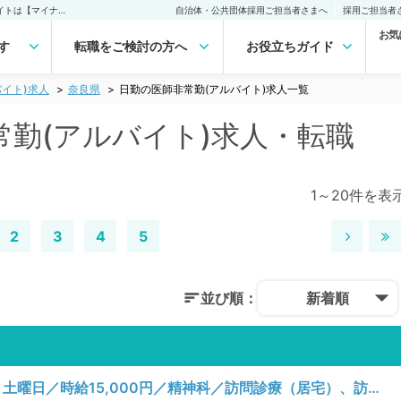
奈良県 日勤の医師非常勤(アルバイト)求人｜医師の求人・転職・アルバイトは【マイナビDOCTOR】
自治体・公共団体採用ご担当者さまへ
採用ご担当者
お気
す
転職をご検討の方へ
お役立ちガイド
イト)求人
奈良県
日勤の医師非常勤(アルバイト)求人一覧
常勤(アルバイト)求人・転職
1～20件を表
2
3
4
5
並び順：
新着順
【奈良県／生駒市】月、火、水、木、金、土曜日／時給15,000円／精神科／訪問診療（居宅）、訪問診療（施設）