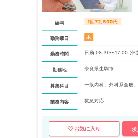
1回72,500円
給与
木
勤務曜日
日勤:08:30〜17:00 (
勤務時間
奈良県生駒市
勤務地
一般内科、外科系全般
募集科目
救急対応
業務内容
お気に入り
求