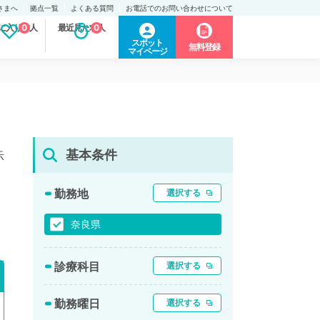
さまへ
拠点一覧
よくある質問
お電話でのお問い合わせについて
に入り求人
0
最近見た求人
0
スポット
無料登録
マイページ
基本条件
示
勤務地
選択する
奈良県
診療科目
選択する
勤務曜日
選択する