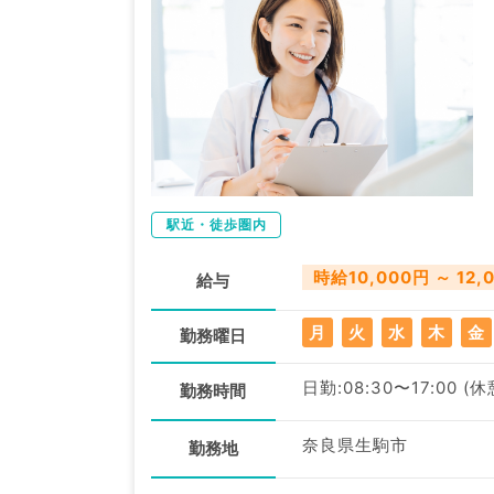
駅近・徒歩圏内
時給10,000円 ～ 12,
給与
月
火
水
木
金
勤務曜日
日勤:08:30〜17:00 (
勤務時間
奈良県生駒市
勤務地