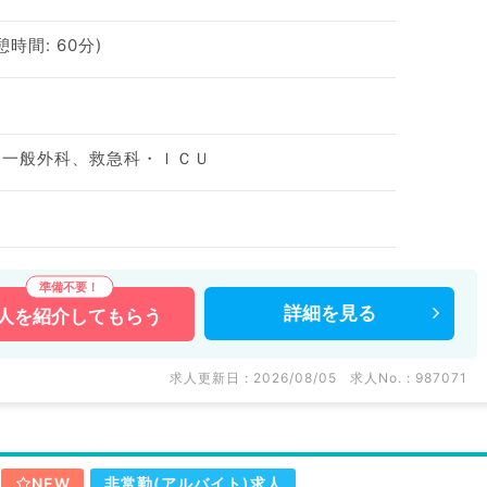
休憩時間: 60分)
、一般外科、救急科・ＩＣＵ
詳細を
見る
人を
紹介してもらう
求人更新日 : 2026/08/05
求人No. : 987071
NEW
非常勤(アルバイト)求人