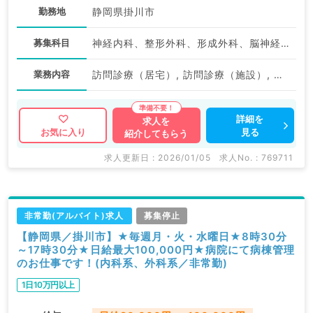
勤務地
静岡県掛川市
募集科目
神経内科、整形外科、形成外科、脳神経外科、呼吸器外科、心臓血管外科、泌尿器科、一般内科、循環器内科、呼吸器内科、消化器内科、内分泌・代謝内科、腎臓内科、老年内科、血液内科、外科系全般、一般外科、消化器外科、乳腺外科、膠原病科、大腸・肛門外科
業務内容
訪問診療（居宅）, 訪問診療（施設）, その他
詳細を
求人を
見る
お気に入り
紹介してもらう
求人更新日 : 2026/01/05
求人No. : 769711
非常勤(アルバイト)求人
募集停止
【静岡県／掛川市】★毎週月・火・水曜日★8時30分
～17時30分★日給最大100,000円★病院にて病棟管理
のお仕事です！(内科系、外科系／非常勤)
1日10万円以上