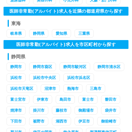
泌尿器科
美容外科
小児外科
大腸・肛門外科
医師非常勤(アルバイト)求人を近隣の都道府県から探す
東海
岐阜県
静岡県
愛知県
三重県
医師非常勤(アルバイト)求人を市区町村から探す
静岡県
静岡市
静岡市葵区
静岡市駿河区
静岡市清水区
浜松市
浜松市中央区
浜松市浜名区
浜松市天竜区
沼津市
熱海市
三島市
富士宮市
伊東市
島田市
富士市
磐田市
焼津市
掛川市
藤枝市
御殿場市
袋井市
下田市
裾野市
湖西市
伊豆市
御前崎市