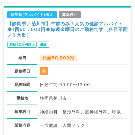
非常勤(アルバイト)求人
募集停止
【静岡県／菊川市】午前のみ！人気の健診アルバイト
◆1回50，000円◆毎週金曜日のご勤務です（科目不問
／非常勤）
時給1.3万円以上
健診
給与
日給50,000円
金
勤務曜日
勤務時間
日勤午前:09:00〜12:00
勤務地
静岡県菊川市
募集科目
神経内科、整形外科、脳神経外科、呼吸器外科、心臓血管外科、一般内科、循環器内科、呼吸器内科、消化器内科、内分泌・代謝内科、腎臓内科、老年内科、血液内科、外科系全般、一般外科、消化器外科、乳腺外科、総合診療科、健診・人間ドック、膠原病科、大腸・肛門外科
業務内容
一般健診・人間ドック