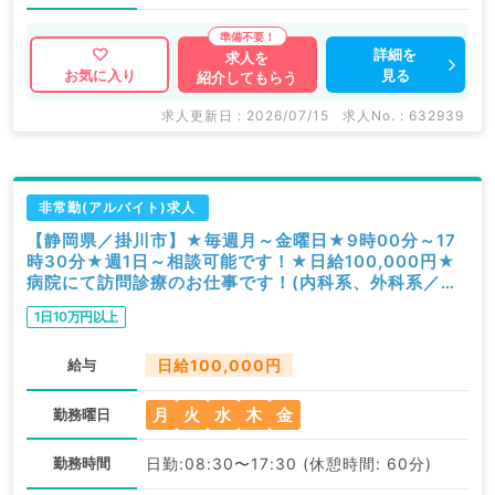
詳細を
求人を
見る
お気に入り
紹介してもらう
求人更新日 : 2026/07/15
求人No. : 632939
非常勤(アルバイト)求人
【静岡県／掛川市】★毎週月～金曜日★9時00分～17
時30分★週1日～相談可能です！★日給100,000円★
病院にて訪問診療のお仕事です！(内科系、外科系／非
常勤)
1日10万円以上
給与
日給100,000円
月
火
水
木
金
勤務曜日
勤務時間
日勤:08:30〜17:30 (休憩時間: 60分)