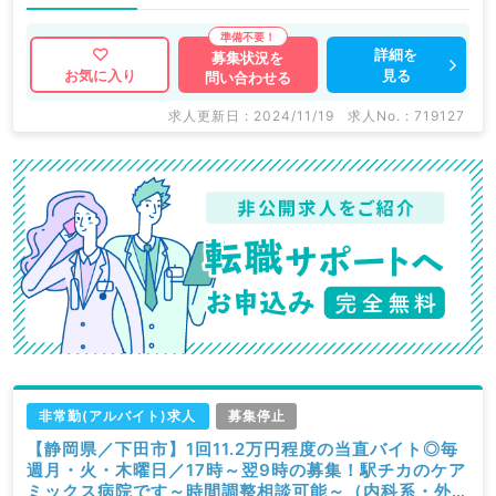
詳細を
募集状況を
見る
お気に入り
問い合わせる
求人更新日 : 2024/11/19
求人No. : 719127
非常勤(アルバイト)求人
募集停止
【静岡県／下田市】1回11.2万円程度の当直バイト◎毎
週月・火・木曜日／17時～翌9時の募集！駅チカのケア
ミックス病院です～時間調整相談可能～（内科系・外科