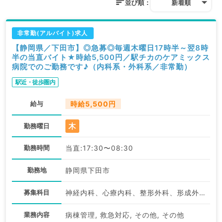
並び順：
新着順
非常勤(アルバイト)求人
【静岡県／下田市】◎急募◎毎週木曜日17時半～翌8時
半の当直バイト★時給5,500円／駅チカのケアミックス
病院でのご勤務です♪（内科系・外科系／非常勤）
駅近・徒歩圏内
給与
時給5,500円
木
勤務曜日
勤務時間
当直:17:30〜08:30
勤務地
静岡県下田市
募集科目
神経内科、心療内科、整形外科、形成外科、美容外科、脳神経外科、呼吸器外科、心臓血管外科、小児外科、一般内科、循環器内科、呼吸器内科、消化器内科、内分泌・代謝内科、腎臓内科、老年内科、外科系全般、一般外科、消化器外科、乳腺外科、スポーツ整形外科、大腸・肛門外科、脊髄・脊椎外科
業務内容
病棟管理, 救急対応, その他, その他