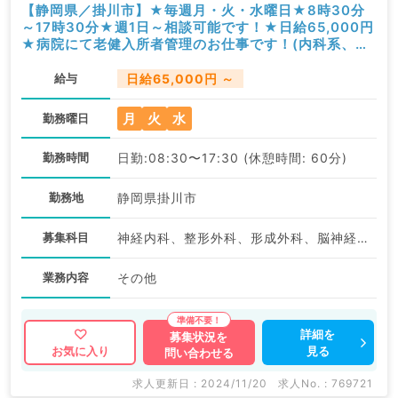
【静岡県／掛川市】★毎週月・火・水曜日★8時30分
～17時30分★週1日～相談可能です！★日給65,000円
★病院にて老健入所者管理のお仕事です！(内科系、外
科系／非常勤)
給与
日給65,000円 ～
月
火
水
勤務曜日
勤務時間
日勤:08:30〜17:30 (休憩時間: 60分)
勤務地
静岡県掛川市
募集科目
神経内科、整形外科、形成外科、脳神経外科、呼吸器外科、心臓血管外科、泌尿器科、一般内科、循環器内科、呼吸器内科、消化器内科、内分泌・代謝内科、腎臓内科、老年内科、血液内科、外科系全般、一般外科、消化器外科、乳腺外科、膠原病科、大腸・肛門外科
業務内容
その他
詳細を
募集状況を
見る
お気に入り
問い合わせる
求人更新日 : 2024/11/20
求人No. : 769721