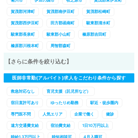
菊川市
伊豆の国市
牧之原市
賀茂郡東伊豆町
賀茂郡河津町
賀茂郡南伊豆町
賀茂郡松崎町
賀茂郡西伊豆町
田方郡函南町
駿東郡清水町
駿東郡長泉町
駿東郡小山町
榛原郡吉田町
榛原郡川根本町
周智郡森町
【さらに条件を絞り込む】
医師非常勤(アルバイト)求人をこだわり条件から探す
救急対応なし
育児支援（託児所など）
宿日直許可あり
ゆったりめ勤務
駅近・徒歩圏内
専門医不問
人気エリア
企業で働く
健診
遠方交通費支給
宿泊費支給
1日10万円以上
時給1.3万円以上
時短相談可
4月入職可