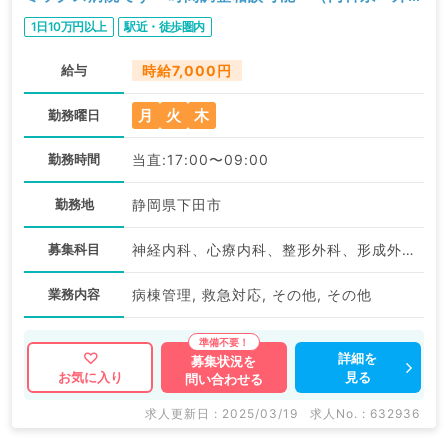
系／非常勤）
1日10万円以上
駅近・徒歩圏内
給与
時給7,000円
月
火
木
勤務曜日
勤務時間
当直:17:00〜09:00
勤務地
静岡県下田市
募集科目
神経内科、心療内科、整形外科、形成外科、美容外科、脳神経外科、呼吸器外科、心臓血管外科、小児外科、一般内科、循環器内科、呼吸器内科、消化器内科、内分泌・代謝内科、腎臓内科、老年内科、外科系全般、一般外科、消化器外科、乳腺外科、スポーツ整形外科、大腸・肛門外科、脊髄・脊椎外科
業務内容
病棟管理, 救急対応, その他, その他
詳細を
募集状況を
見る
お気に入り
問い合わせる
求人更新日 : 2025/03/19
求人No. : 632936