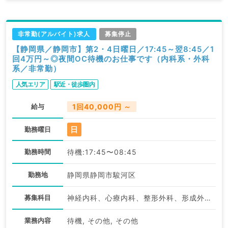
非常勤(アルバイト)求人
募集停止
【静岡県／静岡市】第2・4日曜日／17:45～翌8:45／1
回4万円～◎夜間OC待機のお仕事です（内科系・外科
系／非常勤）
人気エリア
駅近・徒歩圏内
給与
1回40,000円 ～
日
勤務曜日
勤務時間
待機:17:45〜08:45
勤務地
静岡県静岡市駿河区
募集科目
神経内科、心療内科、整形外科、形成外科、脳神経外科、呼吸器外科、心臓血管外科、小児外科、泌尿器科、一般内科、循環器内科、呼吸器内科、消化器内科、内分泌・代謝内科、腎臓内科、老年内科、血液内科、外科系全般、一般外科、消化器外科、乳腺外科、膠原病科、スポーツ整形外科、大腸・肛門外科、脊髄・脊椎外科
業務内容
待機, その他, その他