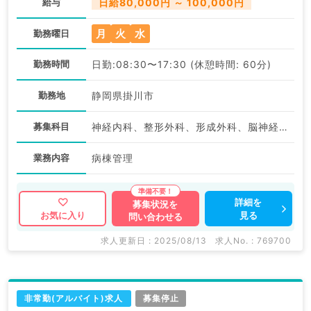
給与
日給80,000円 ～ 100,000円
月
火
水
勤務曜日
勤務時間
日勤:08:30〜17:30 (休憩時間: 60分)
勤務地
静岡県掛川市
募集科目
神経内科、整形外科、形成外科、脳神経外科、呼吸器外科、心臓血管外科、泌尿器科、一般内科、循環器内科、呼吸器内科、消化器内科、内分泌・代謝内科、腎臓内科、老年内科、血液内科、外科系全般、一般外科、消化器外科、乳腺外科、膠原病科、大腸・肛門外科
業務内容
病棟管理
詳細を
募集状況を
見る
お気に入り
問い合わせる
求人更新日 : 2025/08/13
求人No. : 769700
非常勤(アルバイト)求人
募集停止