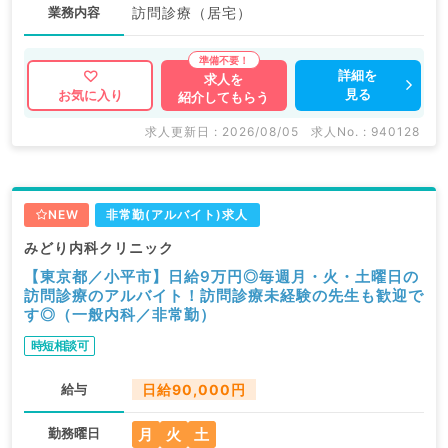
業務内容
訪問診療（居宅）
詳細を
求人を
見る
お気に入り
紹介してもらう
求人更新日 : 2026/08/05
求人No. : 940128
NEW
非常勤(アルバイト)求人
みどり内科クリニック
【東京都／小平市】日給9万円◎毎週月・火・土曜日の
訪問診療のアルバイト！訪問診療未経験の先生も歓迎で
す◎（一般内科／非常勤）
時短相談可
給与
日給90,000円
月
火
土
勤務曜日