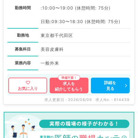
勤務時間
:10:00〜19:00 (休憩時間: 75分)
日勤:09:30〜18:30 (休憩時間: 75分)
勤務地
東京都千代田区
募集科目
美容皮膚科
業務内容
一般外来
詳細を
求人を
見る
お気に入り
紹介してもらう
求人更新日 : 2026/08/06
求人No. : 614439
東京都の