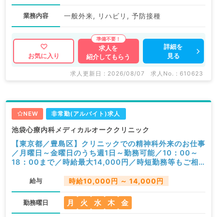
業務内容
一般外来, リハビリ, 予防接種
詳細を
求人を
見る
お気に入り
紹介してもらう
求人更新日 : 2026/08/07
求人No. : 610623
NEW
非常勤(アルバイト)求人
池袋心療内科メディカルオーククリニック
【東京都／豊島区】クリニックでの精神科外来のお仕事
／月曜日～金曜日のうち週1日～勤務可能／10：00～
18：00まで／時給最大14,000円／時短勤務等もご相
談ください（精神科／非常勤）
給与
時給10,000円 ～ 14,000円
月
火
水
木
金
勤務曜日