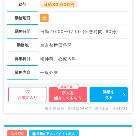
給与
日給80,000円
土
勤務曜日
勤務時間
日勤:10:00〜17:00 (休憩時間: 60分)
勤務地
東京都世田谷区
募集科目
精神科、心療内科
業務内容
一般外来
詳細を
求人を
見る
お気に入り
紹介してもらう
求人更新日 : 2026/08/07
求人No. : 641621
NEW
非常勤(アルバイト)求人