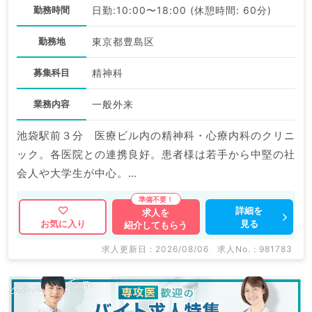
勤務時間
日勤:10:00〜18:00 (休憩時間: 60分)
勤務地
東京都豊島区
募集科目
精神科
業務内容
一般外来
池袋駅前３分 医療ビル内の精神科・心療内科のクリニ
ック。各医院との連携良好。患者様は若手から中堅の社
会人や大学生が中心。
気分障害・不安障害・適応障害が多い。摂食障害・母子
関係の診療に長い臨床経験を持つ医師と心理士が常勤勤
詳細を
求人を
見る
お気に入り
紹介してもらう
務。
求人更新日 : 2026/08/06
求人No. : 981783