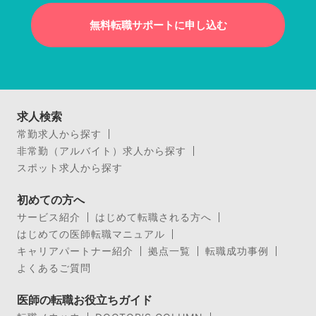
無料転職サポートに申し込む
求人検索
常勤求人から探す
非常勤（アルバイト）求人から探す
スポット求人から探す
初めての方へ
サービス紹介
はじめて転職される方へ
はじめての医師転職マニュアル
キャリアパートナー紹介
拠点一覧
転職成功事例
よくあるご質問
医師の転職お役立ちガイド