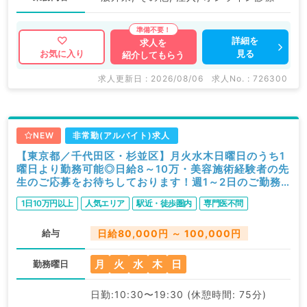
詳細を
求人を
見る
お気に入り
紹介してもらう
求人更新日 : 2026/08/06
求人No. : 726300
NEW
非常勤(アルバイト)求人
【東京都／千代田区・杉並区】月火水木日曜日のうち1
曜日より勤務可能◎日給8～10万・美容施術経験者の先
生のご応募をお待ちしております！週1～2日のご勤務
です（美容皮膚科／非常勤）
1日10万円以上
人気エリア
駅近・徒歩圏内
専門医不問
給与
日給80,000円 ～ 100,000円
月
火
水
木
日
勤務曜日
日勤:10:30〜19:30 (休憩時間: 75分)