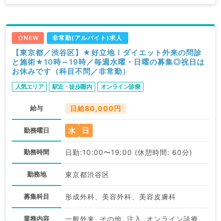
NEW
非常勤(アルバイト)求人
【東京都／渋谷区】★好立地！ダイエット外来の問診
と施術★10時～19時／毎週水曜・日曜の募集◎祝日は
お休みです（科目不問／非常勤）
人気エリア
駅近・徒歩圏内
オンライン診療
給与
日給80,000円
水
日
勤務曜日
勤務時間
日勤:10:00〜19:00 (休憩時間: 60分)
勤務地
東京都渋谷区
募集科目
形成外科、美容外科、美容皮膚科
業務内容
一般外来, その他, 注入, オンライン診療