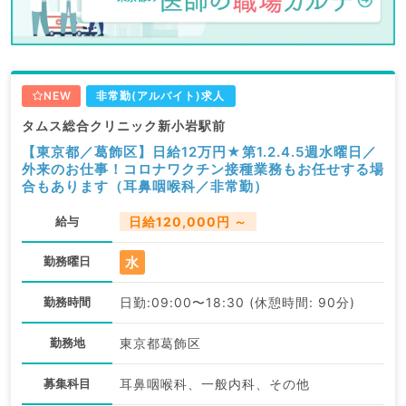
NEW
非常勤(アルバイト)求人
タムス総合クリニック新小岩駅前
【東京都／葛飾区】日給12万円★第1.2.4.5週水曜日／
外来のお仕事！コロナワクチン接種業務もお任せする場
合もあります（耳鼻咽喉科／非常勤）
給与
日給120,000円 ～
水
勤務曜日
勤務時間
日勤:09:00〜18:30 (休憩時間: 90分)
勤務地
東京都葛飾区
募集科目
耳鼻咽喉科、一般内科、その他