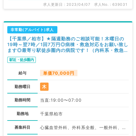
求人更新日 : 2023/04/07
求人No. : 639031
非常勤(アルバイト)求人
【千葉県／柏市】★隔週勤務のご相談可能！木曜日の
19時～翌7時／1回7万円◎病棟・救急対応をお願い致し
ます◎最寄り駅徒歩圏内の病院です！（内科系・救急科
／非常勤）
駅近・徒歩圏内
給与
単価70,000円
木
勤務曜日
勤務時間
当直:19:00〜07:00
勤務地
千葉県柏市
募集科目
心臓血管外科、外科系全般、一般外科、救急科・ＩＣＵ