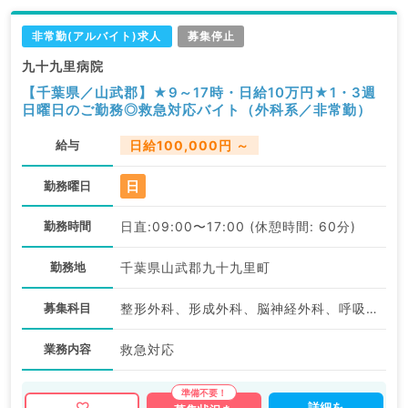
非常勤(アルバイト)求人
募集停止
九十九里病院
【千葉県／山武郡】★9～17時・日給10万円★1・3週
日曜日のご勤務◎救急対応バイト（外科系／非常勤）
給与
日給100,000円 ～
日
勤務曜日
勤務時間
日直:09:00〜17:00 (休憩時間: 60分)
勤務地
千葉県山武郡九十九里町
募集科目
整形外科、形成外科、脳神経外科、呼吸器外科、心臓血管外科、小児外科、泌尿器科、外科系全般、一般外科、消化器外科、大腸・肛門外科、脊髄・脊椎外科
業務内容
救急対応
詳細を