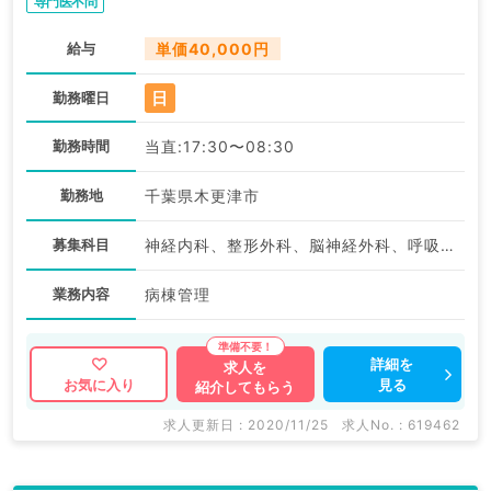
専門医不問
給与
単価40,000円
日
勤務曜日
勤務時間
当直:17:30〜08:30
勤務地
千葉県木更津市
募集科目
神経内科、整形外科、脳神経外科、呼吸器外科、心臓血管外科、一般内科、循環器内科、呼吸器内科、消化器内科、内分泌・代謝内科、腎臓内科
業務内容
病棟管理
詳細を
求人を
見る
お気に入り
紹介してもらう
求人更新日 : 2020/11/25
求人No. : 619462