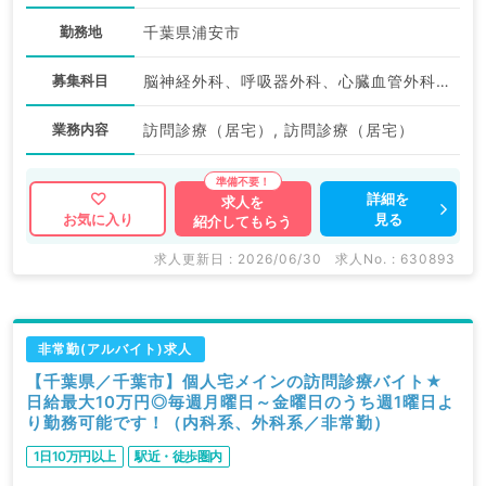
勤務地
千葉県浦安市
募集科目
脳神経外科、呼吸器外科、心臓血管外科、リハビリテーション科、一般内科、循環器内科、呼吸器内科、消化器内科、内分泌・代謝内科、腎臓内科、外科系全般、一般外科、消化器外科
業務内容
訪問診療（居宅）, 訪問診療（居宅）
詳細を
求人を
見る
お気に入り
紹介してもらう
求人更新日 : 2026/06/30
求人No. : 630893
非常勤(アルバイト)求人
【千葉県／千葉市】個人宅メインの訪問診療バイト★
日給最大10万円◎毎週月曜日～金曜日のうち週1曜日よ
り勤務可能です！（内科系、外科系／非常勤）
1日10万円以上
駅近・徒歩圏内