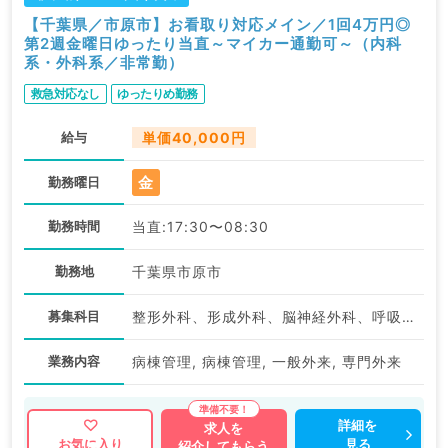
【千葉県／市原市】お看取り対応メイン／1回4万円◎
第2週金曜日ゆったり当直～マイカー通勤可～（内科
系・外科系／非常勤）
救急対応なし
ゆったりめ勤務
給与
単価40,000円
金
勤務曜日
勤務時間
当直:17:30〜08:30
勤務地
千葉県市原市
募集科目
整形外科、形成外科、脳神経外科、呼吸器外科、心臓血管外科、小児外科、一般内科、循環器内科、呼吸器内科、消化器内科、内分泌・代謝内科、外科系全般、一般外科、消化器外科、乳腺外科、大腸・肛門外科
業務内容
病棟管理, 病棟管理, 一般外来, 専門外来
詳細を
求人を
見る
お気に入り
紹介してもらう