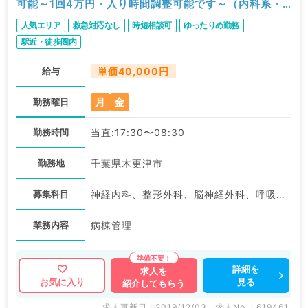
可能～1回4万円・入り時間調整可能です～（内科系・
外科系／非常勤）
人気エリア
救急対応なし
時短相談可
ゆったりめ勤務
駅近・徒歩圏内
給与
単価40,000円
月
金
勤務曜日
勤務時間
当直:17:30〜08:30
勤務地
千葉県木更津市
募集科目
神経内科、整形外科、脳神経外科、呼吸器外科、心臓血管外科、一般内科、循環器内科、呼吸器内科、消化器内科、内分泌・代謝内科、腎臓内科
業務内容
病棟管理
詳細を
求人を
見る
お気に入り
紹介してもらう
求人更新日 : 2019/12/03
求人No. : 619461