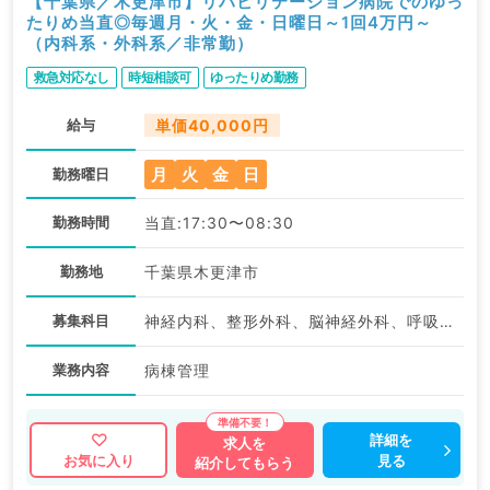
【千葉県／木更津市】リハビリテーション病院でのゆっ
たりめ当直◎毎週月・火・金・日曜日～1回4万円～
（内科系・外科系／非常勤）
救急対応なし
時短相談可
ゆったりめ勤務
給与
単価40,000円
月
火
金
日
勤務曜日
勤務時間
当直:17:30〜08:30
勤務地
千葉県木更津市
募集科目
神経内科、整形外科、脳神経外科、呼吸器外科、心臓血管外科、一般内科、循環器内科、呼吸器内科、消化器内科、内分泌・代謝内科、腎臓内科
業務内容
病棟管理
詳細を
求人を
見る
お気に入り
紹介してもらう