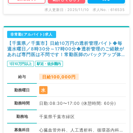
求人更新日 : 2025/11/10
求人No. : 616535
非常勤(アルバイト)求人
【千葉県／千葉市】日給10万円の透析管理バイト◆毎
週水曜日／8時30分～17時00分◆透析管理のご経験が
あれば専門医は不問です！常勤医師のバックアップ体制
が整っている有床クリニックです（人工透析科／非常
1日10万円以上
駅近・徒歩圏内
勤）
給与
日給100,000円
水
勤務曜日
勤務時間
日勤:08:30〜17:00 (休憩時間: 60分)
勤務地
千葉県千葉市緑区
募集科目
心臓血管外科、人工透析科、循環器内科、腎臓内科