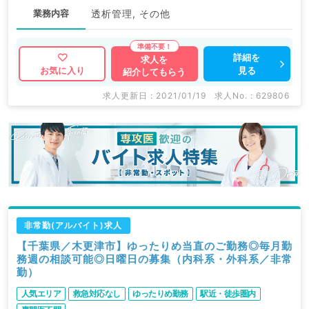
業務内容
透析管理, その他
詳細を
求人を
見る
お気に入り
紹介してもらう
求人更新日 : 2021/01/19
求人No. : 629806
非常勤(アルバイト)求人
【千葉県／木更津市】ゆったりめ当直のご勤務◎毎月勤
務週の相談可能◎日曜日の募集（内科系・外科系／非常
勤）
人気エリア
救急対応なし
ゆったりめ勤務
駅近・徒歩圏内