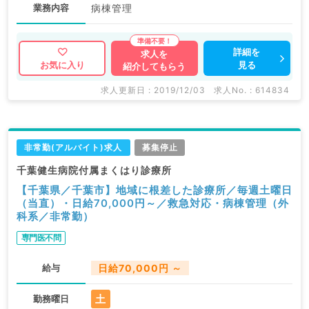
業務内容
病棟管理
詳細を
求人を
見る
お気に入り
紹介してもらう
求人更新日 : 2019/12/03
求人No. : 614834
非常勤(アルバイト)求人
募集停止
千葉健生病院付属まくはり診療所
【千葉県／千葉市】地域に根差した診療所／毎週土曜日
（当直）・日給70,000円～／救急対応・病棟管理（外
科系／非常勤）
専門医不問
給与
日給70,000円 ～
土
勤務曜日