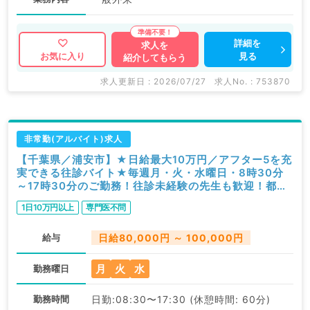
詳細を
求人を
見る
お気に入り
紹介してもらう
求人更新日 : 2026/07/27
求人No. : 753870
非常勤(アルバイト)求人
【千葉県／浦安市】★日給最大10万円／アフター5を充
実できる往診バイト★毎週月・火・水曜日・8時30分
～17時30分のご勤務！往診未経験の先生も歓迎！都内
からも通勤便利です（内科系／非常勤）
1日10万円以上
専門医不問
給与
日給80,000円 ～ 100,000円
月
火
水
勤務曜日
勤務時間
日勤:08:30〜17:30 (休憩時間: 60分)