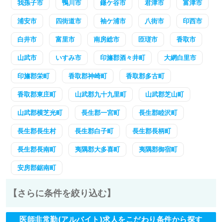
我孫子市
鴨川市
鎌ケ谷市
君津市
富津市
浦安市
四街道市
袖ケ浦市
八街市
印西市
白井市
富里市
南房総市
匝瑳市
香取市
山武市
いすみ市
印旛郡酒々井町
大網白里市
印旛郡栄町
香取郡神崎町
香取郡多古町
香取郡東庄町
山武郡九十九里町
山武郡芝山町
山武郡横芝光町
長生郡一宮町
長生郡睦沢町
長生郡長生村
長生郡白子町
長生郡長柄町
長生郡長南町
夷隅郡大多喜町
夷隅郡御宿町
安房郡鋸南町
【さらに条件を絞り込む】
医師非常勤(アルバイト)求人をこだわり条件から探す