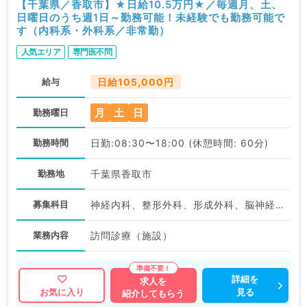
【千葉県／香取市】★日給10.5万円★／毎週月、土、
日曜日のうち週1日～勤務可能！未経験でも勤務可能で
す（内科系・外科系／非常勤）
人気エリア
専門医不問
給与
日給105,000円
月
土
日
勤務曜日
勤務時間
日勤:08:30〜18:00 (休憩時間: 60分)
勤務地
千葉県香取市
募集科目
神経内科、整形外科、形成外科、脳神経外科、呼吸器外科、心臓血管外科、小児外科、泌尿器科、一般内科、循環器内科、呼吸器内科、消化器内科、内分泌・代謝内科、腎臓内科、老年内科、血液内科、外科系全般、一般外科、消化器外科、乳腺外科、膠原病科、スポーツ整形外科、大腸・肛門外科
業務内容
訪問診療（施設）
詳細を
求人を
見る
お気に入り
紹介してもらう