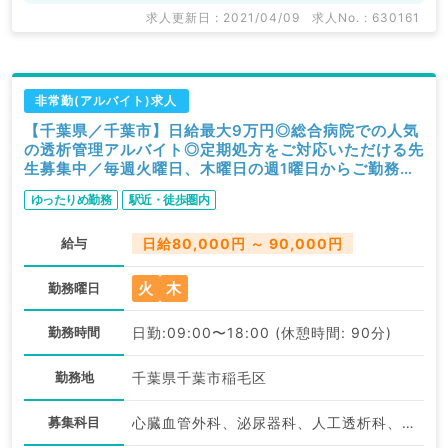
求人更新日 : 2021/04/09
求人No. : 630161
非常勤(アルバイト)求人
【千葉県／千葉市】日給最大9万円◎総合病院での人気
の透析管理アルバイト◎定期処方をご対応いただける先
生募集中／毎週火曜日、木曜日の週1曜日からご勤務
可・マイカー通勤可（人工透析科／非常勤）
ゆったりめ勤務
駅近・徒歩圏内
給与
日給80,000円 ～ 90,000円
火
木
勤務曜日
勤務時間
日勤:09:00〜18:00 (休憩時間: 90分)
勤務地
千葉県千葉市稲毛区
募集科目
心臓血管外科、泌尿器科、人工透析科、循環器内科、内分泌・代謝内科、腎臓内科