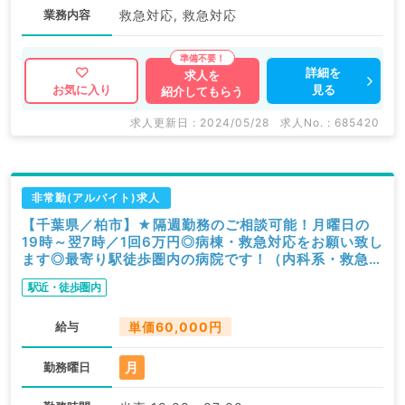
業務内容
救急対応, 救急対応
詳細を
求人を
見る
お気に入り
紹介してもらう
求人更新日 : 2024/05/28
求人No. : 685420
非常勤(アルバイト)求人
【千葉県／柏市】★隔週勤務のご相談可能！月曜日の
19時～翌7時／1回6万円◎病棟・救急対応をお願い致し
ます◎最寄り駅徒歩圏内の病院です！（内科系・救急科
／非常勤）
駅近・徒歩圏内
給与
単価60,000円
月
勤務曜日