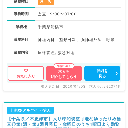
月
火
勤務曜日
勤務時間
当直:19:00〜07:00
勤務地
千葉県船橋市
募集科目
神経内科、整形外科、脳神経外科、呼吸器外科、心臓血管外科、一般内科、循環器内科、呼吸器内科、消化器内科、内分泌・代謝内科、腎臓内科、血液内科、外科系全般、一般外科、消化器外科
業務内容
病棟管理, 救急対応
詳細を
求人を
見る
お気に入り
紹介してもらう
求人更新日 : 2020/04/03
求人No. : 620716
非常勤(アルバイト)求人
【千葉県／木更津市】入り時間調整可能なゆったりめ当
直◎第1週・第3週月曜日・金曜日のうち1曜日より勤務