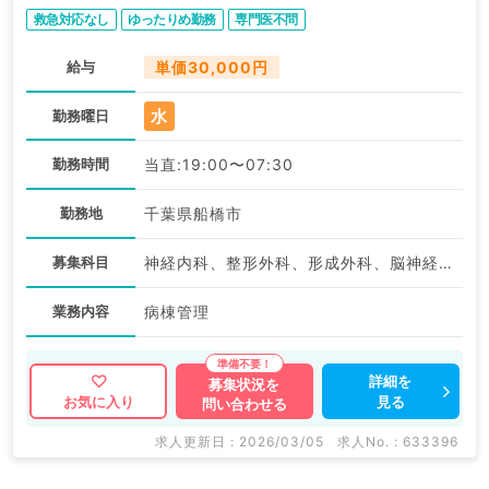
救急対応なし
ゆったりめ勤務
専門医不問
給与
単価30,000円
水
勤務曜日
勤務時間
当直:19:00〜07:30
勤務地
千葉県船橋市
募集科目
神経内科、整形外科、形成外科、脳神経外科、呼吸器外科、心臓血管外科、泌尿器科、一般内科、循環器内科、呼吸器内科、消化器内科、内分泌・代謝内科、腎臓内科、老年内科、血液内科、外科系全般、一般外科、消化器外科、膠原病科、大腸・肛門外科
業務内容
病棟管理
詳細を
募集状況を
見る
お気に入り
問い合わせる
求人更新日 : 2026/03/05
求人No. : 633396