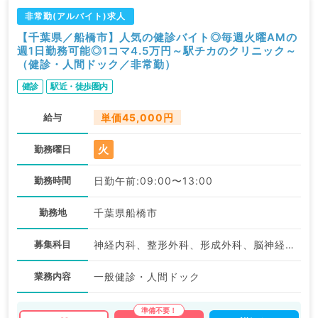
非常勤(アルバイト)求人
【千葉県／船橋市】人気の健診バイト◎毎週火曜AMの
週1日勤務可能◎1コマ4.5万円～駅チカのクリニック～
（健診・人間ドック／非常勤）
健診
駅近・徒歩圏内
給与
単価45,000円
火
勤務曜日
勤務時間
日勤午前:09:00〜13:00
勤務地
千葉県船橋市
募集科目
神経内科、整形外科、形成外科、脳神経外科、呼吸器外科、心臓血管外科、一般内科、循環器内科、呼吸器内科、消化器内科、内分泌・代謝内科、腎臓内科、老年内科、血液内科、外科系全般、一般外科、消化器外科、健診・人間ドック
業務内容
一般健診・人間ドック