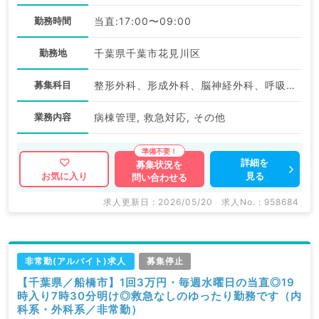
勤務時間
当直:17:00〜09:00
勤務地
千葉県千葉市花見川区
募集科目
整形外科、形成外科、脳神経外科、呼吸器外科、心臓血管外科、泌尿器科、外科系全般、一般外科、消化器外科、乳腺外科、大腸・肛門外科
業務内容
病棟管理, 救急対応, その他
詳細を
募集状況を
見る
お気に入り
問い合わせる
求人更新日 : 2026/05/20
求人No. : 958684
非常勤(アルバイト)求人
募集停止
【千葉県／船橋市】1回3万円・毎週水曜日の当直◎19
時入り7時30分明け◎救急なしのゆったり勤務です（内
科系・外科系／非常勤）