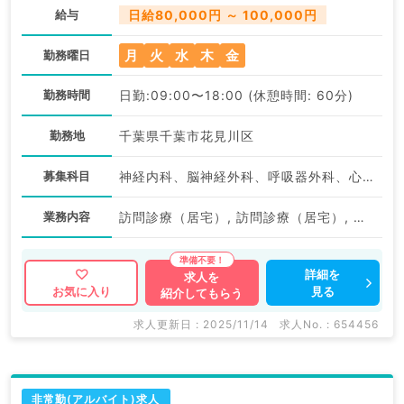
給与
日給80,000円 ～ 100,000円
月
火
水
木
金
勤務曜日
勤務時間
日勤:09:00〜18:00 (休憩時間: 60分)
勤務地
千葉県千葉市花見川区
募集科目
神経内科、脳神経外科、呼吸器外科、心臓血管外科、泌尿器科、一般内科、循環器内科、呼吸器内科、消化器内科、内分泌・代謝内科、腎臓内科、老年内科、外科系全般、一般外科、消化器外科
業務内容
訪問診療（居宅）, 訪問診療（居宅）, 訪問診療（居宅）, その他
詳細を
求人を
見る
お気に入り
紹介してもらう
求人更新日 : 2025/11/14
求人No. : 654456
非常勤(アルバイト)求人