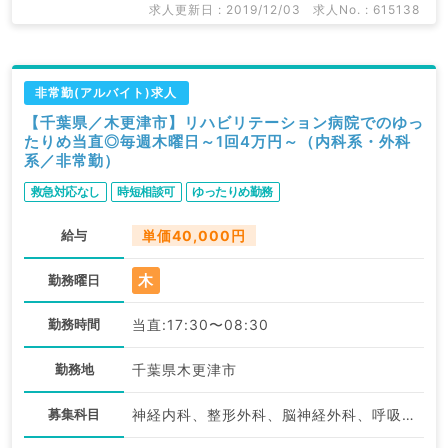
求人更新日 : 2019/12/03
求人No. : 615138
非常勤(アルバイト)求人
【千葉県／木更津市】リハビリテーション病院でのゆっ
たりめ当直◎毎週木曜日～1回4万円～（内科系・外科
系／非常勤）
救急対応なし
時短相談可
ゆったりめ勤務
給与
単価40,000円
木
勤務曜日
勤務時間
当直:17:30〜08:30
勤務地
千葉県木更津市
募集科目
神経内科、整形外科、脳神経外科、呼吸器外科、心臓血管外科、一般内科、循環器内科、呼吸器内科、消化器内科、内分泌・代謝内科、腎臓内科