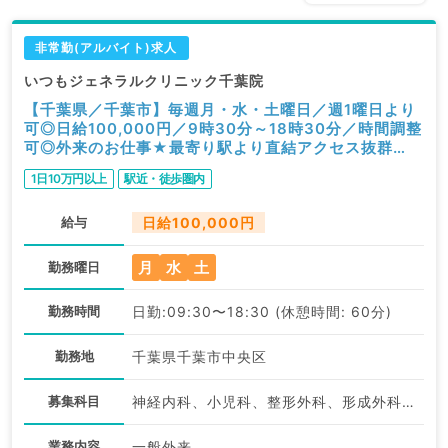
非常勤(アルバイト)求人
いつもジェネラルクリニック千葉院
【千葉県／千葉市】毎週月・水・土曜日／週1曜日より
可◎日給100,000円／9時30分～18時30分／時間調整
可◎外来のお仕事★最寄り駅より直結アクセス抜群
♪（内科系,外科系,皮膚科,小児科,総合診療科／非常勤）
1日10万円以上
駅近・徒歩圏内
給与
日給100,000円
月
水
土
勤務曜日
勤務時間
日勤:09:30〜18:30 (休憩時間: 60分)
勤務地
千葉県千葉市中央区
募集科目
神経内科、小児科、整形外科、形成外科、脳神経外科、呼吸器外科、心臓血管外科、皮膚科、泌尿器科、一般内科、循環器内科、呼吸器内科、消化器内科、内分泌・代謝内科、腎臓内科、血液内科、外科系全般、一般外科、消化器外科、乳腺外科、総合診療科、膠原病科、大腸・肛門外科
業務内容
一般外来