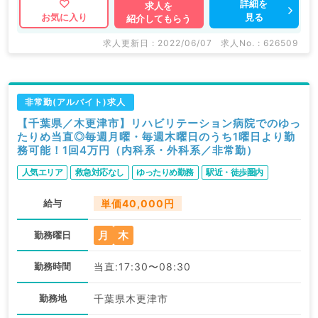
詳細を
求人を
見る
お気に入り
紹介してもらう
求人更新日 : 2022/06/07
求人No. : 626509
非常勤(アルバイト)求人
【千葉県／木更津市】リハビリテーション病院でのゆっ
たりめ当直◎毎週月曜・毎週木曜日のうち1曜日より勤
務可能！1回4万円（内科系・外科系／非常勤）
人気エリア
救急対応なし
ゆったりめ勤務
駅近・徒歩圏内
給与
単価40,000円
月
木
勤務曜日
勤務時間
当直:17:30〜08:30
勤務地
千葉県木更津市