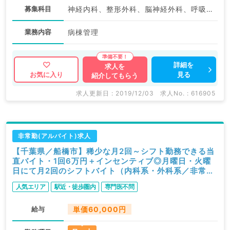
募集科目
神経内科、整形外科、脳神経外科、呼吸器外科、心臓血管外科、一般内科、循環器内科、呼吸器内科、消化器内科、内分泌・代謝内科、腎臓内科
業務内容
病棟管理
詳細を
求人を
見る
お気に入り
紹介してもらう
求人更新日 : 2019/12/03
求人No. : 616905
非常勤(アルバイト)求人
【千葉県／船橋市】稀少な月2回～シフト勤務できる当
直バイト・1回6万円＋インセンティブ◎月曜日・火曜
日にて月2回のシフトバイト（内科系・外科系／非常
勤）
人気エリア
駅近・徒歩圏内
専門医不問
給与
単価60,000円