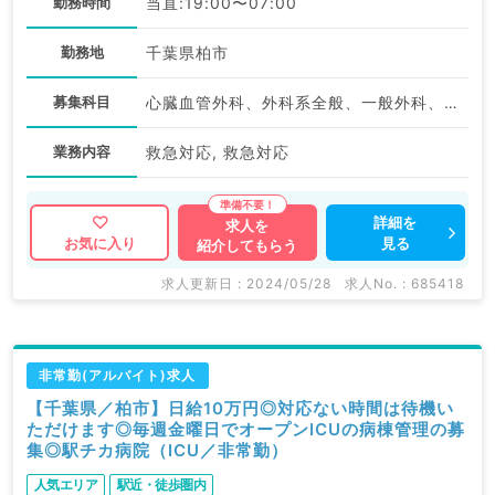
勤務時間
当直:19:00〜07:00
勤務地
千葉県柏市
募集科目
心臓血管外科、外科系全般、一般外科、救急科・ＩＣＵ
業務内容
救急対応, 救急対応
詳細を
求人を
見る
お気に入り
紹介してもらう
求人更新日 : 2024/05/28
求人No. : 685418
非常勤(アルバイト)求人
【千葉県／柏市】日給10万円◎対応ない時間は待機い
ただけます◎毎週金曜日でオープンICUの病棟管理の募
集◎駅チカ病院（ICU／非常勤）
人気エリア
駅近・徒歩圏内