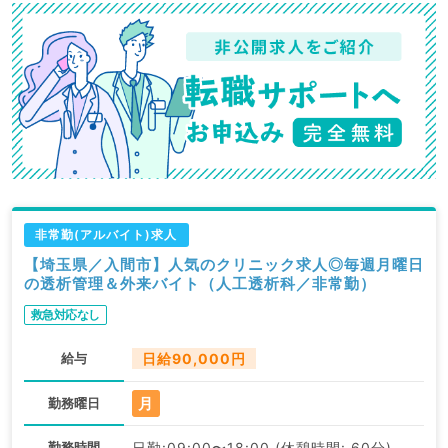
非常勤(アルバイト)求人
【埼玉県／入間市】人気のクリニック求人◎毎週月曜日
の透析管理＆外来バイト（人工透析科／非常勤）
救急対応なし
給与
日給90,000円
月
勤務曜日
勤務時間
日勤:09:00〜18:00 (休憩時間: 60分)