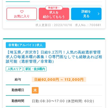
詳細を
求人を
見る
お気に入り
紹介してもらう
求人更新日 : 2023/10/16
求人No. : 700681
非常勤(アルバイト)求人
【埼玉県／所沢市】日給9.2万円！人気の高給透析管理
求人◎毎週木曜の募集！◎専門医なしでも経験あれば相
談可能（透析管理／非常勤）
人気エリア
駅近・徒歩圏内
給与
日給92,000円 ～ 112,000円
木
勤務曜日
勤務時間
日勤:08:30〜17:00 (休憩時間: 60分)