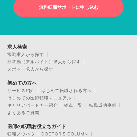
無料転職サポートに申し込む
求人検索
常勤求人から探す
非常勤（アルバイト）求人から探す
スポット求人から探す
初めての方へ
サービス紹介
はじめて転職される方へ
はじめての医師転職マニュアル
キャリアパートナー紹介
拠点一覧
転職成功事例
よくあるご質問
医師の転職お役立ちガイド
転職ノウハウ
DOCTOR’S COLUMN