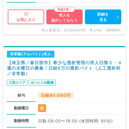
詳細を
求人を
見る
お気に入り
紹介してもらう
求人更新日 : 2026/08/05
求人No. : 889800
非常勤(アルバイト)求人
【埼玉県／春日部市】希少な透析管理の求人◎第２・４
週の水曜日の募集！日給8万の透析バイト（人工透析科
／非常勤）
人気エリア
ゆったりめ勤務
給与
日給80,000円
水
勤務曜日
勤務時間
日勤:09:00〜18:00 (休憩時間: 60分)