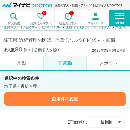
医師の求人・転職・アルバイトはマイナビDOCTOR
0
0
MENU
お気に入り求人
最近見た求人
マイページ
求人検索
医師求人・転職のマイナビDOCTOR
医師非常勤(アルバイト)求人
埼玉県
埼玉県 透析管理の医師非常勤(アルバイト)求人・転職
90
求人数
件
※非公開求人を除く
2026年08月09日更新
常勤
非常勤
スポット
選択中の検索条件
埼玉県・透析管理
条件の変更
並び順：
新着順