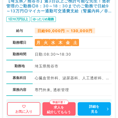
【埼玉県／熊谷市】週3日以上ご検討可能な先生！透析
管理のご勤務◎8：30～18：30までのご勤務で日給9
～13万円◎マイカー通勤可交通費支給（腎臓内科／非
常勤）
1日10万円以上
ゆったりめ勤務
給与
日給90,000円 ～ 130,000円
月
火
水
木
金
土
勤務曜日
勤務時間
日勤:08:30〜18:30
勤務地
埼玉県熊谷市
募集科目
心臓血管外科、泌尿器科、人工透析科、循環器内科、腎臓内科
業務内容
専門外来, 透析管理
詳細を
求人を
見る
お気に入り
紹介してもらう