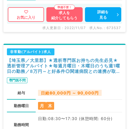
詳細を
求人を
見る
お気に入り
紹介してもらう
求人更新日 : 2022/11/07
求人No. : 673537
非常勤(アルバイト)求人
【埼玉県／大里郡】★透析専門医お持ちの先生必見★
透析管理アルバイト★毎週月曜日・木曜日のうち週1曜
日の勤務／8万円～と好条件◎関連病院との連携が取れ
たクリニックでのご勤務（人工透析科・腎臓内科／非常
専門医不問
勤）
給与
日給80,000円 ～ 90,000円
月
木
勤務曜日
日勤:08:30〜17:30 (休憩時間: 60分)
勤務時間