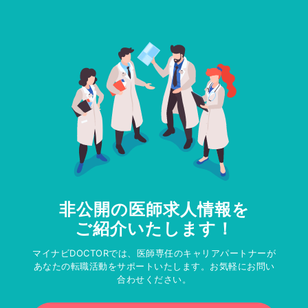
非公開の医師求人情報を
ご紹介いたします！
マイナビDOCTORでは、医師専任のキャリアパートナーが
あなたの転職活動をサポートいたします。お気軽にお問い
合わせください。