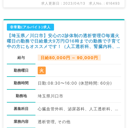
求人更新日 : 2023/04/13
求人No. : 616493
非常勤(アルバイト)求人
【埼玉県／川口市】安心の2診体制の透析管理◎毎週火
曜日の勤務で日給最大9万円◎16時までの勤務で子育て
中の方にもオススメです！（人工透析科、腎臓内科、泌
尿器科、循環器内科／非常勤）
給与
日給80,000円 ～ 90,000円
火
勤務曜日
勤務時間
日勤:08:30〜16:00 (休憩時間: 60分)
勤務地
埼玉県川口市
募集科目
心臓血管外科、泌尿器科、人工透析科、循環器内科、腎臓内科
業務内容
透析管理, その他