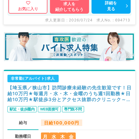
詳細を
求人を
見る
お気に入り
紹介してもらう
求人更新日 : 2026/07/24
求人No. : 694713
非常勤(アルバイト)求人
【埼玉県／狭山市】訪問診療未経験の先生歓迎です！日
給10万円★毎週月・水・木・金曜のうち週1回勤務★日
給10万円★駅徒歩3分とアクセス抜群のクリニック～
（内科系、外科系／非常勤）
駅近・徒歩圏内
WEB面接可
専門医不問
給与
日給100,000円
月
水
木
金
勤務曜日