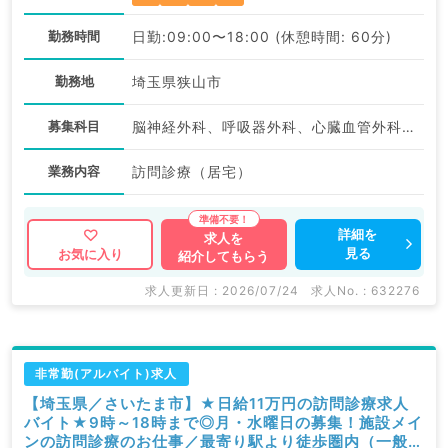
勤務時間
日勤:09:00〜18:00 (休憩時間: 60分)
勤務地
埼玉県狭山市
募集科目
脳神経外科、呼吸器外科、心臓血管外科、一般内科、循環器内科、呼吸器内科、消化器内科、内分泌・代謝内科、外科系全般、一般外科、消化器外科、科目不問
業務内容
訪問診療（居宅）
詳細を
求人を
見る
お気に入り
紹介してもらう
求人更新日 : 2026/07/24
求人No. : 632276
非常勤(アルバイト)求人
【埼玉県／さいたま市】★日給11万円の訪問診療求人
バイト★9時～18時まで◎月・水曜日の募集！施設メイ
ンの訪問診療のお仕事／最寄り駅より徒歩圏内（一般内