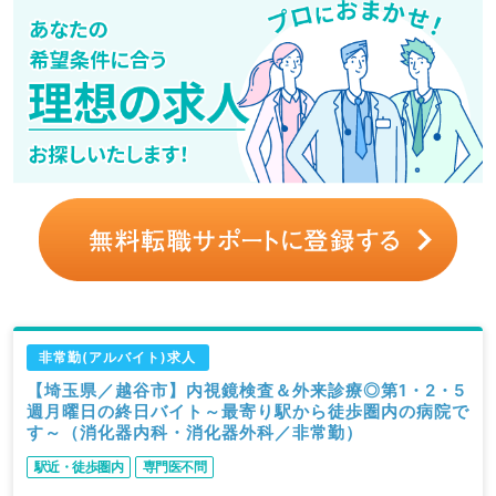
非常勤(アルバイト)求人
【埼玉県／越谷市】内視鏡検査＆外来診療◎第1・2・5
週月曜日の終日バイト～最寄り駅から徒歩圏内の病院で
す～（消化器内科・消化器外科／非常勤）
駅近・徒歩圏内
専門医不問