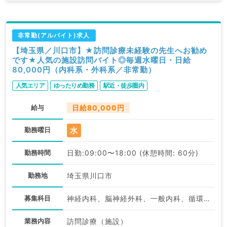
非常勤(アルバイト)求人
【埼玉県／川口市】★訪問診療未経験の先生へお勧め
です★人気の施設訪問バイト◎毎週水曜日・日給
80,000円（内科系・外科系／非常勤）
人気エリア
ゆったりめ勤務
駅近・徒歩圏内
給与
日給80,000円
水
勤務曜日
勤務時間
日勤:09:00〜18:00 (休憩時間: 60分)
勤務地
埼玉県川口市
募集科目
神経内科、脳神経外科、一般内科、循環器内科、呼吸器内科、消化器内科、内分泌・代謝内科、腎臓内科、老年内科、外科系全般、一般外科、消化器外科
業務内容
訪問診療（施設）