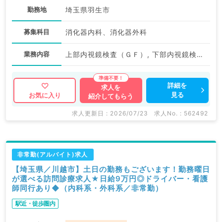
勤務地
埼玉県羽生市
募集科目
消化器内科、消化器外科
業務内容
上部内視鏡検査（ＧＦ）, 下部内視鏡検査（ＣＦ）
詳細を
求人を
見る
お気に入り
紹介してもらう
求人更新日 : 2026/07/23
求人No. : 562492
非常勤(アルバイト)求人
【埼玉県／川越市】土日の勤務もございます！勤務曜日
が選べる訪問診療求人★日給9万円◎ドライバー・看護
師同行あり◆（内科系・外科系／非常勤）
駅近・徒歩圏内