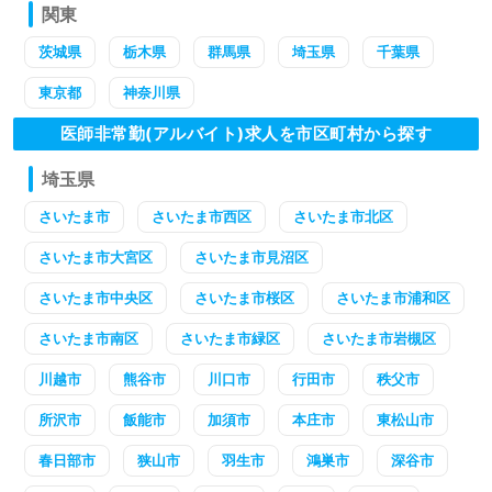
関東
茨城県
栃木県
群馬県
埼玉県
千葉県
東京都
神奈川県
医師非常勤(アルバイト)求人を市区町村から探す
埼玉県
さいたま市
さいたま市西区
さいたま市北区
さいたま市大宮区
さいたま市見沼区
さいたま市中央区
さいたま市桜区
さいたま市浦和区
さいたま市南区
さいたま市緑区
さいたま市岩槻区
川越市
熊谷市
川口市
行田市
秩父市
所沢市
飯能市
加須市
本庄市
東松山市
春日部市
狭山市
羽生市
鴻巣市
深谷市