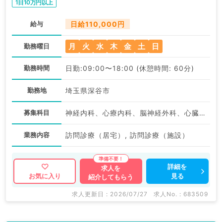
1日10万円以上
給与
日給110,000円
月
火
水
木
金
土
日
勤務曜日
勤務時間
日勤:09:00〜18:00 (休憩時間: 60分)
勤務地
埼玉県深谷市
募集科目
神経内科、心療内科、脳神経外科、心臓血管外科、一般内科、循環器内科、呼吸器内科、消化器内科、内分泌・代謝内科、腎臓内科、老年内科、外科系全般、一般外科、消化器外科、膠原病科
業務内容
訪問診療（居宅）, 訪問診療（施設）
詳細を
求人を
見る
お気に入り
紹介してもらう
求人更新日 : 2026/07/27
求人No. : 683509