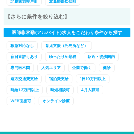
北葛飾郡杉戸町
北葛飾郡松伏町
【さらに条件を絞り込む】
医師非常勤(アルバイト)求人をこだわり条件から探す
救急対応なし
育児支援（託児所など）
宿日直許可あり
ゆったりめ勤務
駅近・徒歩圏内
専門医不問
人気エリア
企業で働く
健診
遠方交通費支給
宿泊費支給
1日10万円以上
時給1.3万円以上
時短相談可
4月入職可
WEB面接可
オンライン診療