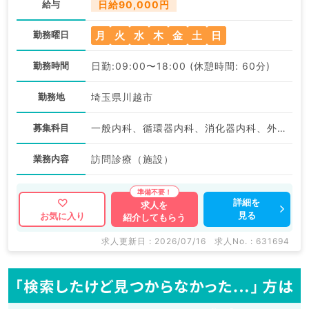
給与
日給90,000円
月
火
水
木
金
土
日
勤務曜日
勤務時間
日勤:09:00〜18:00 (休憩時間: 60分)
勤務地
埼玉県川越市
募集科目
一般内科、循環器内科、消化器内科、外科系全般、一般外科、消化器外科
業務内容
訪問診療（施設）
詳細を
求人を
見る
お気に入り
紹介してもらう
求人更新日 : 2026/07/16
求人No. : 631694