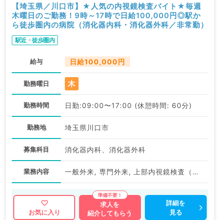
【埼玉県／川口市】★人気の内視鏡検査バイト★毎週
木曜日のご勤務！9時～17時で日給100,000円◎駅か
ら徒歩圏内の病院（消化器内科・消化器外科／非常勤）
駅近・徒歩圏内
給与
日給100,000円
木
勤務曜日
勤務時間
日勤:09:00〜17:00 (休憩時間: 60分)
勤務地
埼玉県川口市
募集科目
消化器内科、消化器外科
業務内容
一般外来, 専門外来, 上部内視鏡検査（ＧＦ）, 下部内視鏡検査（ＣＦ）, その他, 一般外来
詳細を
求人を
見る
お気に入り
紹介してもらう