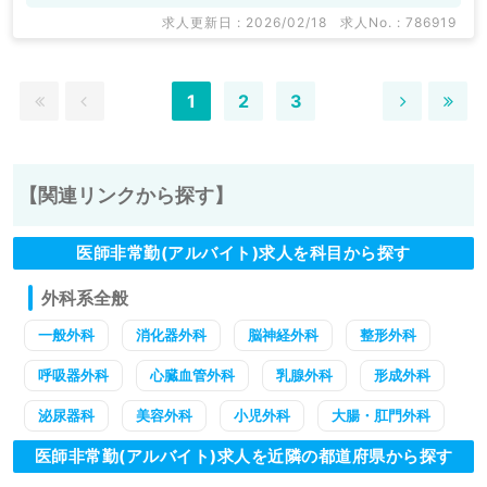
求人更新日 : 2026/02/18
求人No. : 786919
1
2
3
【関連リンクから探す】
医師非常勤(アルバイト)求人を科目から探す
外科系全般
一般外科
消化器外科
脳神経外科
整形外科
呼吸器外科
心臓血管外科
乳腺外科
形成外科
泌尿器科
美容外科
小児外科
大腸・肛門外科
医師非常勤(アルバイト)求人を近隣の都道府県から探す