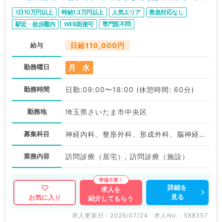
科／非常勤）
1日10万円以上
時給1.3万円以上
人気エリア
救急対応なし
駅近・徒歩圏内
WEB面接可
専門医不問
給与
日給110,000円
月
水
勤務曜日
勤務時間
日勤:09:00〜18:00 (休憩時間: 60分)
勤務地
埼玉県さいたま市中央区
募集科目
神経内科、整形外科、形成外科、脳神経外科、呼吸器外科、心臓血管外科、小児外科、泌尿器科、一般内科、循環器内科、呼吸器内科、消化器内科、内分泌・代謝内科、腎臓内科、老年内科、血液内科、外科系全般、一般外科、消化器外科、乳腺外科、膠原病科
業務内容
訪問診療（居宅）, 訪問診療（施設）
詳細を
求人を
見る
お気に入り
紹介してもらう
求人更新日 : 2026/07/24
求人No. : 588357