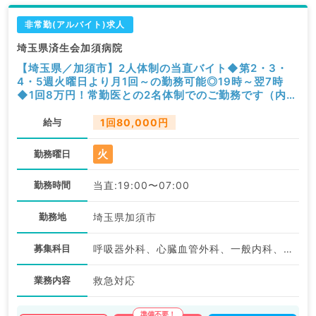
非常勤(アルバイト)求人
埼玉県済生会加須病院
【埼玉県／加須市】2人体制の当直バイト◆第2・3・
4・5週火曜日より月1回～の勤務可能◎19時～翌7時
◆1回8万円！常勤医との2名体制でのご勤務です（内科
系・外科系／非常勤）
給与
1回80,000円
火
勤務曜日
勤務時間
当直:19:00〜07:00
勤務地
埼玉県加須市
募集科目
呼吸器外科、心臓血管外科、一般内科、循環器内科、呼吸器内科、消化器内科、内分泌・代謝内科、腎臓内科、血液内科、外科系全般、一般外科、消化器外科
業務内容
救急対応