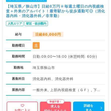
【埼玉県／狭山市】日給8万円☆毎週土曜日の内視鏡検
査＋外来のアルバイト！最寄駅から徒歩通勤可◎（消化
器内科・消化器外科／非常勤）
人気エリア
駅近・徒歩圏内
給与
日給80,000円
土
勤務曜日
勤務時間
日勤:09:00〜18:00 (休憩時間: 60分)
勤務地
埼玉県狭山市
募集科目
消化器内科、消化器外科
業務内容
一般外来, 上部内視鏡検査（ＧＦ）, 下部内視鏡検査（ＣＦ）
詳細を
求人を
見る
お気に入り
紹介してもらう