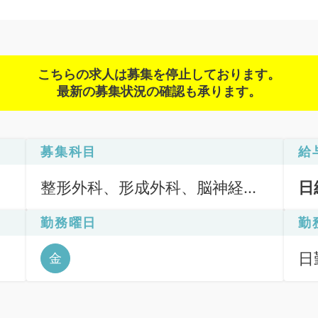
こちらの求人は募集を停止しております。
最新の募集状況の確認も承ります。
募集科目
給
整形外科、形成外科、脳神経外
日
科、呼吸器外科、一般内科、循
勤務曜日
勤
環器内科、呼吸器内科、消化器
内科、内分泌・代謝内科、腎臓
日
金
内科、外科系全般、一般外科、
6
消化器外科