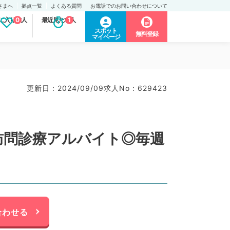
さまへ
拠点一覧
よくある質問
お電話でのお問い合わせについて
に入り求人
0
最近見た求人
1
スポット
無料登録
マイページ
更新日 : 2024/09/09
求人No : 629423
訪問診療アルバイト◎毎週
合わせる