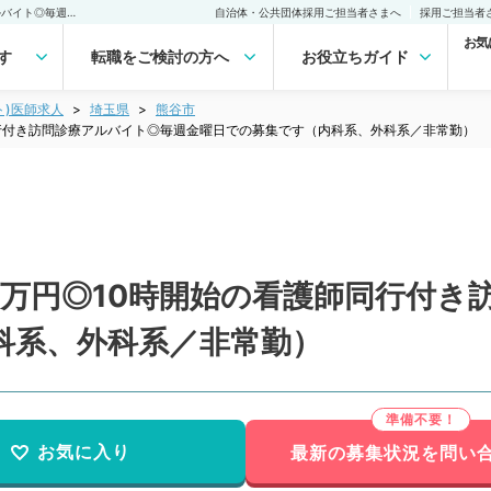
【埼玉県／熊谷市】日給9万円◎10時開始の看護師同行付き訪問診療アルバイト◎毎週金曜日での募集です（内科系、外科系／非常勤）非常勤(アルバイト)の求人｜医師の求人・転職・アルバイトは【マイナビDOCTOR】
自治体・公共団体採用ご担当者さまへ
採用ご担当者
お気
す
転職をご検討の方へ
お役立ちガイド
ト)医師求人
埼玉県
熊谷市
行付き訪問診療アルバイト◎毎週金曜日での募集です（内科系、外科系／非常勤）
9万円◎10時開始の看護師同行付き
科系、外科系／非常勤）
お気に入り
最新の募集状況を問い