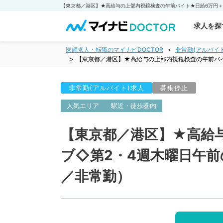
求人を探
医師求人・転職のマイナビDOCTOR
非常勤(アルバイ
【東京都／港区】★高給与の上部内視鏡検査の午前バ
非常勤(アルバイト)求人
募集停止
人気エリア
駅近・徒歩圏内
【東京都／港区】★高給
ブ◇第2・4週木曜日午
／非常勤）