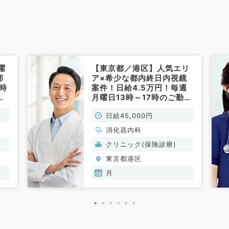
曜
【東京都／港区】人気エリ
部
ア×希少な都内終日内視鏡
時
案件！日給4.5万円！毎週
寄
月曜日13時～17時のご勤
門医
務！◎上部内視鏡をお願い
日給45,000円
！
します★(消化器内科／非常
勤）
消化器内科
クリニック(保険診療)
東京都港区
月