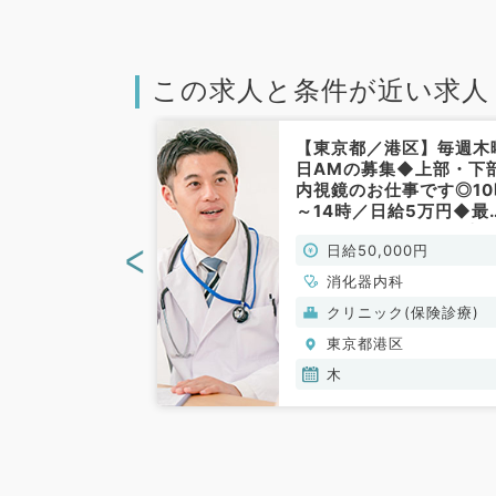
この求人と条件が近い求人
港区】最大日給
【東京都／港区】毎週木
週土曜日／9時
日AMの募集◆上部・下
来・内視鏡業務
内視鏡のお仕事です◎10
予約制の駅チカ
～14時／日給5万円◆最
のクリニックで
り駅から徒歩1分！非専
<
000円
日給50,000円
器内科／非常
の先生もご相談ください
（消化器内科／非常勤）
科
消化器内科
(保険診療)
クリニック(保険診療)
区
東京都港区
木