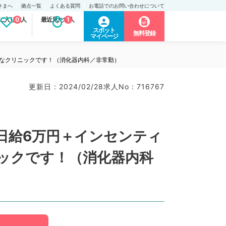
さまへ
拠点一覧
よくある質問
お電話でのお問い合わせについて
に入り求人
0
最近見た求人
1
スポット
無料登録
マイページ
利なクリニックです！（消化器内科／非常勤）
更新日 : 2024/02/28
求人No : 716767
日給6万円＋インセンティ
ックです！（消化器内科