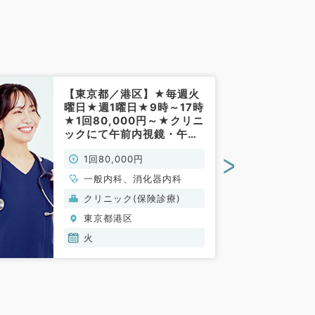
【東京都／港区】★毎週火
曜日★週1曜日★9時～17時
★1回80,000円～★クリニ
ックにて午前内視鏡・午後
内科外来、読影業務のお仕
>
1回80,000円
事です！(消化器内科／非常
勤)
一般内科、消化器内科
クリニック(保険診療)
東京都港区
火