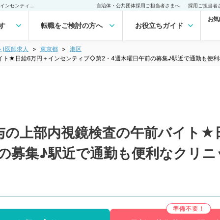
【東京都／港区】★高給与の上部内視鏡検査の午前バイト★日給6万円＋インセンティブ◇第2・4週木曜日午前の募集♪駅近で通勤も便利なクリニックです！（消化器内科／非常勤）非常勤(アルバイト)の求人｜医師の求人・転職・アルバイトは【マイナビDOCTOR】
自治体・公共団体採用ご担当者さまへ
採用ご担当者
お気
す
転職をご検討の方へ
お役立ちガイド
ト)医師求人
東京都
港区
イト★日給6万円＋インセンティブ◇第2・4週木曜日午前の募集♪駅近で通勤も便
与の上部内視鏡検査の午前バイト★
前の募集♪駅近で通勤も便利なクリニ