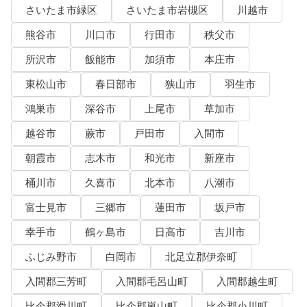
さいたま市緑区
さいたま市岩槻区
川越市
熊谷市
川口市
行田市
秩父市
所沢市
飯能市
加須市
本庄市
東松山市
春日部市
狭山市
羽生市
鴻巣市
深谷市
上尾市
草加市
越谷市
蕨市
戸田市
入間市
朝霞市
志木市
和光市
新座市
桶川市
久喜市
北本市
八潮市
富士見市
三郷市
蓮田市
坂戸市
幸手市
鶴ヶ島市
日高市
吉川市
ふじみ野市
白岡市
北足立郡伊奈町
入間郡三芳町
入間郡毛呂山町
入間郡越生町
比企郡滑川町
比企郡嵐山町
比企郡小川町