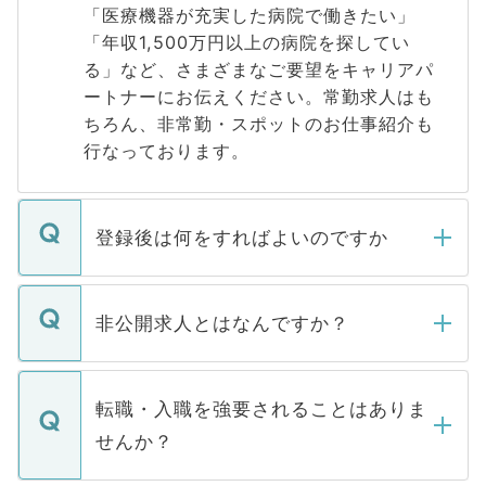
「医療機器が充実した病院で働きたい」
「年収1,500万円以上の病院を探してい
る」など、さまざまなご要望をキャリアパ
ートナーにお伝えください。常勤求人はも
ちろん、非常勤・スポットのお仕事紹介も
行なっております。
登録後は何をすればよいのですか
ご登録いただきましたら、弊社担当者がご
登録内容を確認し、その後メールもしくは
非公開求人とはなんですか？
お電話にて次のステップのご案内をいたし
ます。通常、5営業日以内にはご連絡をせて
マイナビDOCTORで取り扱っている求人の
いただきますので、しばらくお待ちくださ
うち約3割は、Webサイトからご覧いただ
転職・入職を強要されることはありま
い。
けない「非公開求人」です。非公開求人は
せんか？
下記の理由によって、一般には公開してい
ません。