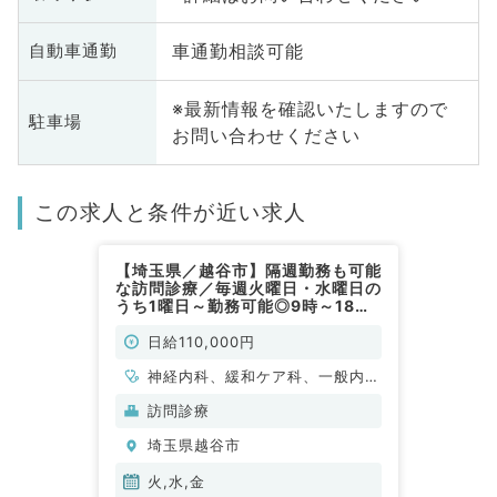
車通勤相談可能
自動車通勤
※最新情報を確認いたしますので
駐車場
お問い合わせください
この求人と条件が近い求人
【埼玉県／越谷市】隔週勤務も可能
な訪問診療／毎週火曜日・水曜日の
うち1曜日～勤務可能◎9時～18時
まで／日給11万円と高給与／安心
の看護師・ドライバー同行有（内科
日給110,000円
系／非常勤）
神経内科、緩和ケア科、一般内
科、循環器内科、呼吸器内科、内
訪問診療
分泌・代謝内科、腎臓内科、総合
埼玉県越谷市
診療科
火,水,金