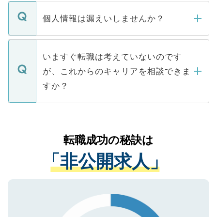
転職・入職を強要することは一切ありませ
ん。また、仮に応募先から内定をいただい
個人情報は漏えいしませんか？
■応募殺到を避けるため 人気のある医療機
たとしても、ご本人が納得しない限り、内
関を公にしてしまうと、応募が殺到する場
定を承諾する必要はありません。内定先へ
個人情報が漏えいすることはありませんの
合があります。 選考を効率よく行うため
の辞退の連絡はキャリアパートナーが行い
で、ご安心ください。当サイトからの登録
いますぐ転職は考えていないのです
に、医療機関が求める条件に合った人材の
ますので、ご安心ください。
などで収集したご登録者様の個人情報は、
が、これからのキャリアを相談できま
みを人材紹介会社に依頼するケースが増え
ご本人のキャリアアップおよび転職活動の
ています。
すか？
支援を目的に使用いたします。お預かりし
ているすべての個人データはご本人の許可
お気軽にご相談ください。先生専任のキャ
なく、医療機関側に開示したり、第三者に
リアパートナーが将来のご希望などをおう
提供することは一切ありません。また弊社
かがいして、現在の医療機関の状況や紹介
転職成功の秘訣は
は、個人情報の取り扱いについての厳密な
経験をまじえながら、適切なアドバイスを
管理基準を満たした事業者のみに付与され
「非公開求人」
させていただきます。すぐにご転職をされ
る、プライバシーマークを取得済みです。
ない方には、長期的なサポートが可能です
ご登録いただいた個人情報は、SSL（デー
ので、まずはご登録ください。
タ暗号化）によって保護されていますの
で、機密保持に関してもご安心ください。