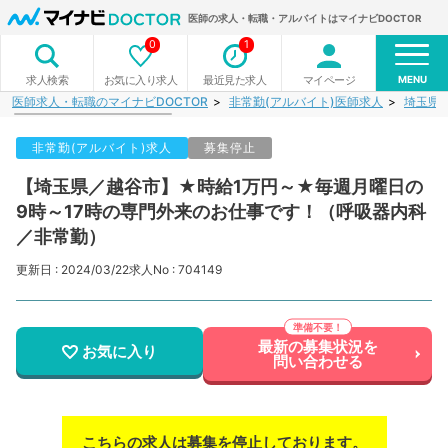
医師の求人・転職・アルバイトはマイナビDOCTOR
0
1
MENU
お気に入り求人
最近見た求人
マイページ
求人検索
医師求人・転職のマイナビDOCTOR
非常勤(アルバイト)医師求人
埼玉県
非常勤(アルバイト)求人
募集停止
【埼玉県／越谷市】★時給1万円～★毎週月曜日の
9時～17時の専門外来のお仕事です！（呼吸器内科
／非常勤）
更新日 : 2024/03/22
求人No : 704149
最新の募集状況を
お気に入り
問い合わせる
こちらの求人は募集を停止しております。