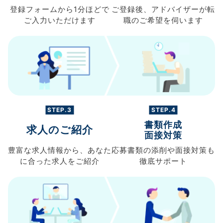
登録フォームから
1分ほどで
ご登録後、
アドバイザーが転
ご入力
いただけます
職の
ご希望を伺います
STEP.3
STEP.4
書類作成
求人のご紹介
面接対策
豊富な求人情報から、
あなた
応募書類の
添削や面接対策も
に合った求人を
ご紹介
徹底サポート