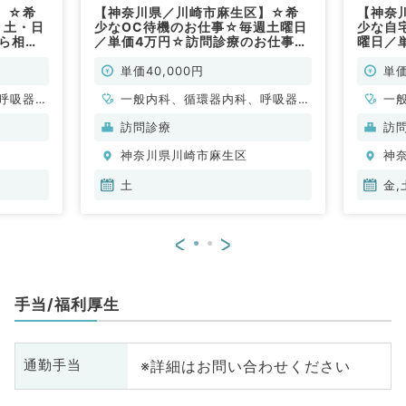
】☆希
【神奈川県／川崎市麻生区】☆希
【神奈
・土・日
少なOC待機のお仕事☆毎週土曜日
少な自
から相談
／単価4万円☆訪問診療のお仕事
曜日／
科系外科
（内科系外科系／非常勤）
可！訪
系／非
単価40,000円
単価
呼吸器内
一般内科、循環器内科、呼吸器内
一
・代謝内
科、消化器内科、内分泌・代謝内
科
訪問診療
訪
科
科
神奈川県川崎市麻生区
神
土
金,
<
>
手当/福利厚生
※詳細はお問い合わせください
通勤手当