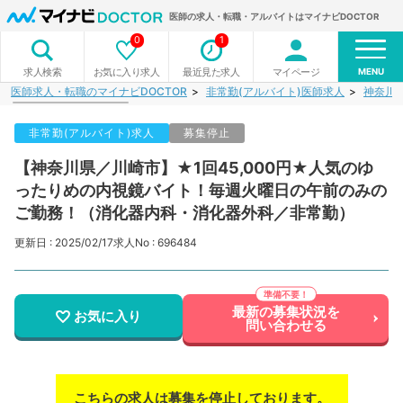
医師の求人・転職・アルバイトはマイナビDOCTOR
0
1
MENU
お気に入り求人
最近見た求人
マイページ
求人検索
医師求人・転職のマイナビDOCTOR
非常勤(アルバイト)医師求人
神奈川
非常勤(アルバイト)求人
募集停止
【神奈川県／川崎市】★1回45,000円★人気のゆ
ったりめの内視鏡バイト！毎週火曜日の午前のみの
ご勤務！（消化器内科・消化器外科／非常勤）
更新日 : 2025/02/17
求人No : 696484
最新の募集状況を
お気に入り
問い合わせる
こちらの求人は募集を停止しております。