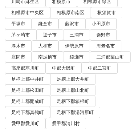
川崎市麻生区
相模原市
相模原市緑区
相模原市中央区
相模原市南区
横須賀市
平塚市
鎌倉市
藤沢市
小田原市
茅ヶ崎市
逗子市
三浦市
秦野市
厚木市
大和市
伊勢原市
海老名市
座間市
南足柄市
綾瀬市
三浦郡葉山町
高座郡寒川町
中郡大磯町
中郡二宮町
足柄上郡中井町
足柄上郡大井町
足柄上郡松田町
足柄上郡山北町
足柄上郡開成町
足柄下郡箱根町
足柄下郡真鶴町
足柄下郡湯河原町
愛甲郡愛川町
愛甲郡清川村