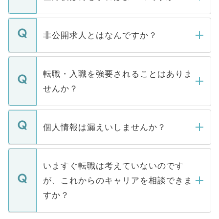
ご登録いただきましたら、弊社担当者がご
登録内容を確認し、その後メールもしくは
非公開求人とはなんですか？
お電話にて次のステップのご案内をいたし
ます。通常、5営業日以内にはご連絡をせて
マイナビDOCTORで取り扱っている求人の
いただきますので、しばらくお待ちくださ
うち約3割は、Webサイトからご覧いただ
転職・入職を強要されることはありま
い。
けない「非公開求人」です。非公開求人は
せんか？
下記の理由によって、一般には公開してい
ません。
転職・入職を強要することは一切ありませ
ん。また、仮に応募先から内定をいただい
個人情報は漏えいしませんか？
■応募殺到を避けるため 人気のある医療機
たとしても、ご本人が納得しない限り、内
関を公にしてしまうと、応募が殺到する場
定を承諾する必要はありません。内定先へ
個人情報が漏えいすることはありませんの
合があります。 選考を効率よく行うため
の辞退の連絡はキャリアパートナーが行い
で、ご安心ください。当サイトからの登録
いますぐ転職は考えていないのです
に、医療機関が求める条件に合った人材の
ますので、ご安心ください。
などで収集したご登録者様の個人情報は、
が、これからのキャリアを相談できま
みを人材紹介会社に依頼するケースが増え
ご本人のキャリアアップおよび転職活動の
ています。
すか？
支援を目的に使用いたします。お預かりし
ているすべての個人データはご本人の許可