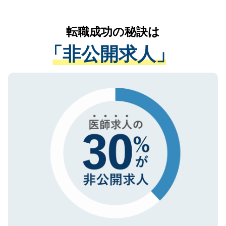
お気軽にご相談ください。先生専任のキャ
なく、医療機関側に開示したり、第三者に
リアパートナーが将来のご希望などをおう
提供することは一切ありません。また弊社
かがいして、現在の医療機関の状況や紹介
転職成功の秘訣は
は、個人情報の取り扱いについての厳密な
経験をまじえながら、適切なアドバイスを
管理基準を満たした事業者のみに付与され
「非公開求人」
させていただきます。すぐにご転職をされ
る、プライバシーマークを取得済みです。
ない方には、長期的なサポートが可能です
ご登録いただいた個人情報は、SSL（デー
ので、まずはご登録ください。
タ暗号化）によって保護されていますの
で、機密保持に関してもご安心ください。