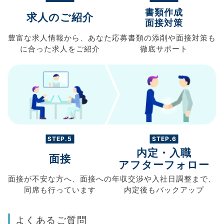
書類作成
求人のご紹介
面接対策
豊富な求人情報から、
あなた
応募書類の
添削や面接対策も
に合った求人を
ご紹介
徹底サポート
STEP.5
STEP.6
内定・入職
面接
アフターフォロー
面接が不安な方へ、
面接への
年収交渉や
入社日調整まで、
同席も
行っています
内定後もバックアップ
よくあるご質問