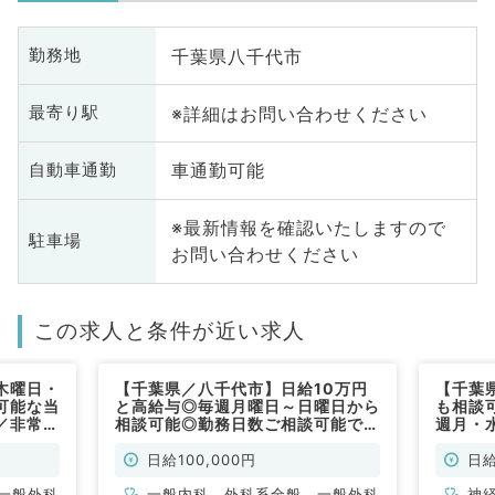
千葉県八千代市
勤務地
※詳細はお問い合わせください
最寄り駅
車通勤可能
自動車通勤
※最新情報を確認いたしますので
駐車場
お問い合わせください
この求人と条件が近い求人
木曜日・
【千葉県／八千代市】日給10万円
【千葉
可能な当
と高給与◎毎週月曜日～日曜日から
も相談
／非常
相談可能◎勤務日数ご相談可能で
週月・
す！訪問業務未経験の先生も歓迎
な訪問
（内科系・外科系／非常勤）
勤）
日給100,000円
日給
一般外科
一般内科、外科系全般、一般外科
神