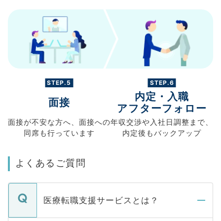
STEP.5
STEP.6
内定・入職
面接
アフターフォロー
面接が不安な方へ、
面接への
年収交渉や
入社日調整まで、
同席も
行っています
内定後もバックアップ
よくあるご質問
医療転職支援サービスとは？