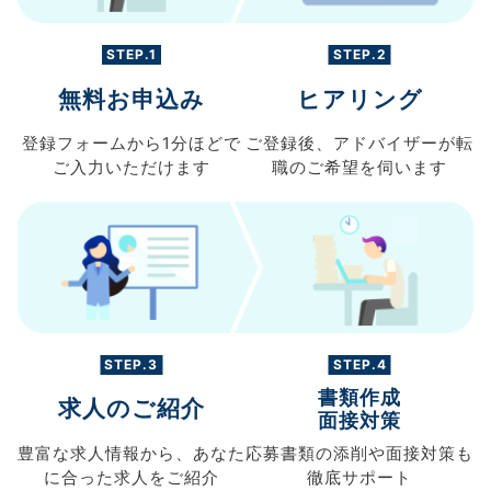
STEP.1
STEP.2
無料お申込み
ヒアリング
登録フォームから
1分ほどで
ご登録後、
アドバイザーが転
ご入力
いただけます
職の
ご希望を伺います
STEP.3
STEP.4
書類作成
求人のご紹介
面接対策
豊富な求人情報から、
あなた
応募書類の
添削や面接対策も
に合った求人を
ご紹介
徹底サポート