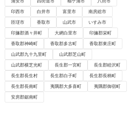
浦安市
四街道市
袖ケ浦市
八街市
印西市
白井市
富里市
南房総市
匝瑳市
香取市
山武市
いすみ市
印旛郡酒々井町
大網白里市
印旛郡栄町
香取郡神崎町
香取郡多古町
香取郡東庄町
山武郡九十九里町
山武郡芝山町
山武郡横芝光町
長生郡一宮町
長生郡睦沢町
長生郡長生村
長生郡白子町
長生郡長柄町
長生郡長南町
夷隅郡大多喜町
夷隅郡御宿町
安房郡鋸南町