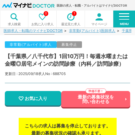
医師の求人・転職・アルバイトはマイナビDOCTOR
0
1
MENU
お気に入り求人
最近見た求人
マイページ
求人検索
医師求人・転職のマイナビDOCTOR
非常勤(アルバイト)医師求人
千葉県
非常勤(アルバイト)求人
募集停止
【千葉県／八千代市】1回10万円！毎週水曜または
金曜◎居宅メインの訪問診療（内科／訪問診療）
更新日 : 2025/09/18
求人No : 688705
最新の募集状況を
お気に入り
問い合わせる
こちらの求人は募集を停止しております。
最新の募集状況の確認も承ります。