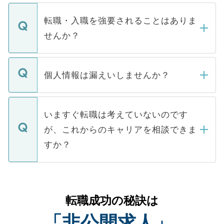
ます。通常、5営業日以内にはご連絡をせて
マイナビDOCTORで取り扱っている求人の
いただきますので、しばらくお待ちくださ
うち約3割は、Webサイトからご覧いただ
転職・入職を強要されることはありま
い。
けない「非公開求人」です。非公開求人は
せんか？
下記の理由によって、一般には公開してい
ません。
転職・入職を強要することは一切ありませ
ん。また、仮に応募先から内定をいただい
個人情報は漏えいしませんか？
■応募殺到を避けるため 人気のある医療機
たとしても、ご本人が納得しない限り、内
関を公にしてしまうと、応募が殺到する場
定を承諾する必要はありません。内定先へ
個人情報が漏えいすることはありませんの
合があります。 選考を効率よく行うため
の辞退の連絡はキャリアパートナーが行い
で、ご安心ください。当サイトからの登録
いますぐ転職は考えていないのです
に、医療機関が求める条件に合った人材の
ますので、ご安心ください。
などで収集したご登録者様の個人情報は、
が、これからのキャリアを相談できま
みを人材紹介会社に依頼するケースが増え
ご本人のキャリアアップおよび転職活動の
ています。
すか？
支援を目的に使用いたします。お預かりし
ているすべての個人データはご本人の許可
お気軽にご相談ください。先生専任のキャ
なく、医療機関側に開示したり、第三者に
リアパートナーが将来のご希望などをおう
提供することは一切ありません。また弊社
かがいして、現在の医療機関の状況や紹介
転職成功の秘訣は
は、個人情報の取り扱いについての厳密な
経験をまじえながら、適切なアドバイスを
管理基準を満たした事業者のみに付与され
「非公開求人」
させていただきます。すぐにご転職をされ