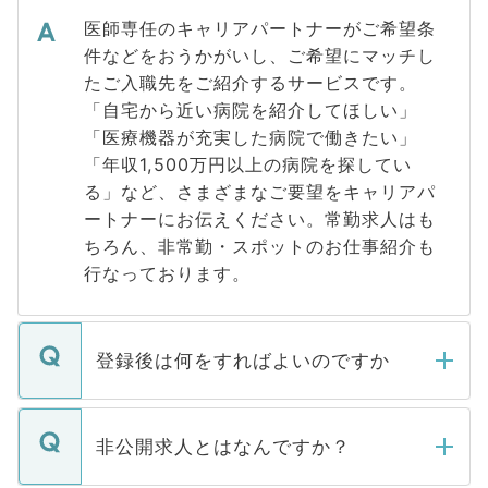
医師専任のキャリアパートナーがご希望条
件などをおうかがいし、ご希望にマッチし
たご入職先をご紹介するサービスです。
「自宅から近い病院を紹介してほしい」
「医療機器が充実した病院で働きたい」
「年収1,500万円以上の病院を探してい
る」など、さまざまなご要望をキャリアパ
ートナーにお伝えください。常勤求人はも
ちろん、非常勤・スポットのお仕事紹介も
行なっております。
登録後は何をすればよいのですか
ご登録いただきましたら、弊社担当者がご
登録内容を確認し、その後メールもしくは
非公開求人とはなんですか？
お電話にて次のステップのご案内をいたし