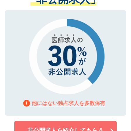
る、プライバシーマークを取得済みです。
ない方には、長期的なサポートが可能です
ご登録いただいた個人情報は、SSL（デー
ので、まずはご登録ください。
タ暗号化）によって保護されていますの
で、機密保持に関してもご安心ください。
他にはない独占求人を多数保有
非公開求人を紹介してもらう