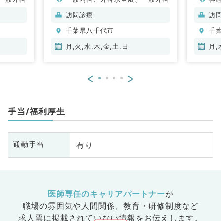
科
訪問診療
訪
分
千葉県八千代市
千
内
月,火,水,木,金,土,日
月,
<
>
手当/福利厚生
有り
通勤手当
医師専任のキャリアパートナー
が
職場の雰囲気や人間関係、
教育・研修制度など
求人票に掲載されていない情報をお伝えします。