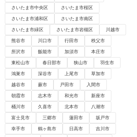
さいたま市中央区
さいたま市桜区
さいたま市浦和区
さいたま市南区
さいたま市緑区
さいたま市岩槻区
川越市
熊谷市
川口市
行田市
秩父市
所沢市
飯能市
加須市
本庄市
東松山市
春日部市
狭山市
羽生市
鴻巣市
深谷市
上尾市
草加市
越谷市
蕨市
戸田市
入間市
朝霞市
志木市
和光市
新座市
桶川市
久喜市
北本市
八潮市
富士見市
三郷市
蓮田市
坂戸市
幸手市
鶴ヶ島市
日高市
吉川市