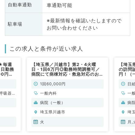
車通勤可能
自動車通勤
※最新情報を確認いたしますので
駐車場
お問い合わせください
この求人と条件が近い求人
★毎週
【埼玉県／川越市】第2・4火曜
【埼玉
1日勤務
日・1回6万円◎勤務時間調整可／
の訪問
00円★
病院にて病棟対応・救急対応のお仕
円！（
仕事で
事です（内科系／非常勤）
1回60,000円
日給
呼吸器内
一般内科
一
・代謝内
病院（一般）
病
埼玉県川越市
埼
火
月,