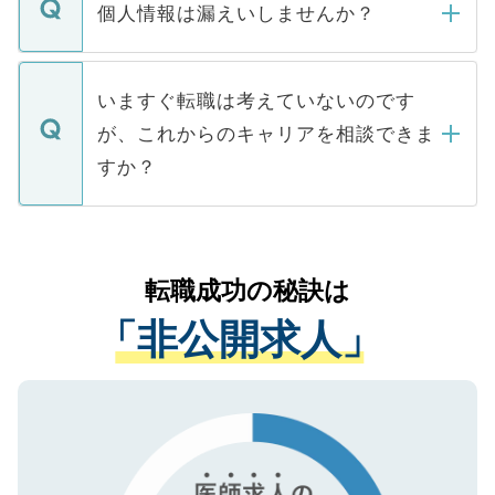
ん。また、仮に応募先から内定をいただい
個人情報は漏えいしませんか？
■応募殺到を避けるため 人気のある医療機
たとしても、ご本人が納得しない限り、内
関を公にしてしまうと、応募が殺到する場
定を承諾する必要はありません。内定先へ
個人情報が漏えいすることはありませんの
合があります。 選考を効率よく行うため
の辞退の連絡はキャリアパートナーが行い
で、ご安心ください。当サイトからの登録
いますぐ転職は考えていないのです
に、医療機関が求める条件に合った人材の
ますので、ご安心ください。
などで収集したご登録者様の個人情報は、
が、これからのキャリアを相談できま
みを人材紹介会社に依頼するケースが増え
ご本人のキャリアアップおよび転職活動の
ています。
すか？
支援を目的に使用いたします。お預かりし
ているすべての個人データはご本人の許可
お気軽にご相談ください。先生専任のキャ
なく、医療機関側に開示したり、第三者に
リアパートナーが将来のご希望などをおう
提供することは一切ありません。また弊社
かがいして、現在の医療機関の状況や紹介
転職成功の秘訣は
は、個人情報の取り扱いについての厳密な
経験をまじえながら、適切なアドバイスを
管理基準を満たした事業者のみに付与され
「非公開求人」
させていただきます。すぐにご転職をされ
る、プライバシーマークを取得済みです。
ない方には、長期的なサポートが可能です
ご登録いただいた個人情報は、SSL（デー
ので、まずはご登録ください。
タ暗号化）によって保護されていますの
で、機密保持に関してもご安心ください。