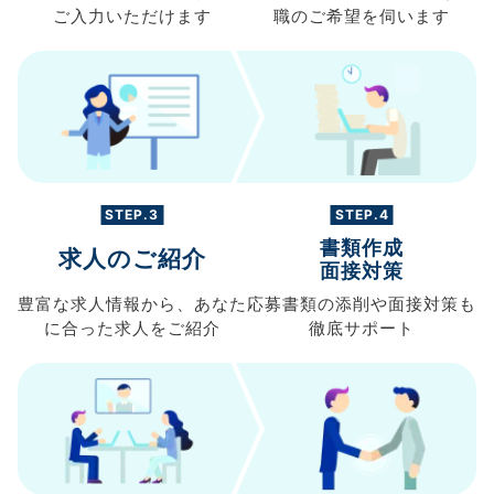
ご入力
いただけます
職の
ご希望を伺います
STEP.3
STEP.4
書類作成
求人のご紹介
面接対策
豊富な求人情報から、
あなた
応募書類の
添削や面接対策も
に合った求人を
ご紹介
徹底サポート