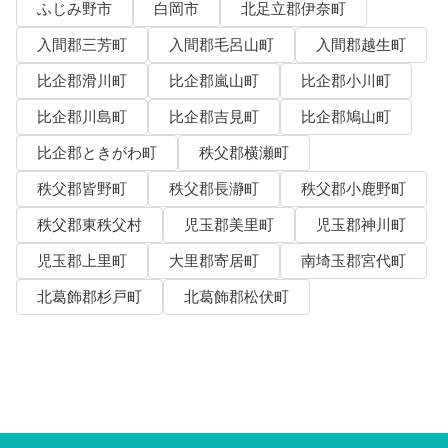
ふじみ野市
白岡市
北足立郡伊奈町
入間郡三芳町
入間郡毛呂山町
入間郡越生町
比企郡滑川町
比企郡嵐山町
比企郡小川町
比企郡川島町
比企郡吉見町
比企郡鳩山町
比企郡ときがわ町
秩父郡横瀬町
秩父郡皆野町
秩父郡長瀞町
秩父郡小鹿野町
秩父郡東秩父村
児玉郡美里町
児玉郡神川町
児玉郡上里町
大里郡寄居町
南埼玉郡宮代町
北葛飾郡杉戸町
北葛飾郡松伏町