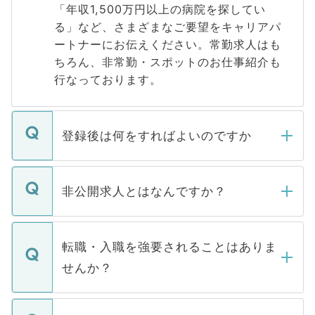
「年収1,500万円以上の病院を探してい
る」など、さまざまなご要望をキャリアパ
ートナーにお伝えください。常勤求人はも
ちろん、非常勤・スポットのお仕事紹介も
行なっております。
登録後は何をすればよいのですか
ご登録いただきましたら、弊社担当者がご
登録内容を確認し、その後メールもしくは
非公開求人とはなんですか？
お電話にて次のステップのご案内をいたし
ます。通常、5営業日以内にはご連絡をせて
マイナビDOCTORで取り扱っている求人の
いただきますので、しばらくお待ちくださ
うち約3割は、Webサイトからご覧いただ
転職・入職を強要されることはありま
い。
けない「非公開求人」です。非公開求人は
せんか？
下記の理由によって、一般には公開してい
ません。
転職・入職を強要することは一切ありませ