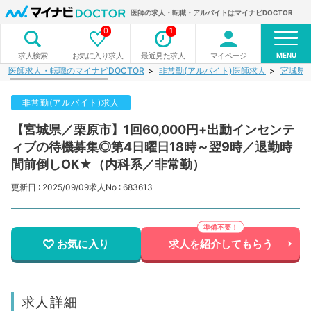
医師の求人・転職・アルバイトはマイナビDOCTOR
0
1
MENU
お気に入り求人
最近見た求人
マイページ
求人検索
医師求人・転職のマイナビDOCTOR
非常勤(アルバイト)医師求人
宮城県
非常勤(アルバイト)求人
【宮城県／栗原市】1回60,000円+出動インセンテ
ィブの待機募集◎第4日曜日18時～翌9時／退勤時
間前倒しOK★（内科系／非常勤）
更新日 : 2025/09/09
求人No : 683613
お気に入り
求人を紹介してもらう
求人詳細