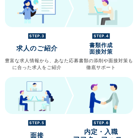
STEP.3
STEP.4
書類作成
求人のご紹介
面接対策
豊富な求人情報から、
あなた
応募書類の
添削や面接対策も
に合った求人を
ご紹介
徹底サポート
STEP.5
STEP.6
内定・入職
面接