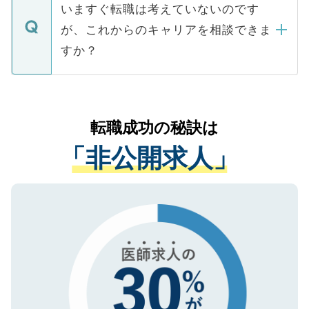
の辞退の連絡はキャリアパートナーが行い
で、ご安心ください。当サイトからの登録
いますぐ転職は考えていないのです
に、医療機関が求める条件に合った人材の
ますので、ご安心ください。
などで収集したご登録者様の個人情報は、
が、これからのキャリアを相談できま
みを人材紹介会社に依頼するケースが増え
ご本人のキャリアアップおよび転職活動の
ています。
すか？
支援を目的に使用いたします。お預かりし
ているすべての個人データはご本人の許可
お気軽にご相談ください。先生専任のキャ
なく、医療機関側に開示したり、第三者に
リアパートナーが将来のご希望などをおう
提供することは一切ありません。また弊社
かがいして、現在の医療機関の状況や紹介
転職成功の秘訣は
は、個人情報の取り扱いについての厳密な
経験をまじえながら、適切なアドバイスを
管理基準を満たした事業者のみに付与され
「非公開求人」
させていただきます。すぐにご転職をされ
る、プライバシーマークを取得済みです。
ない方には、長期的なサポートが可能です
ご登録いただいた個人情報は、SSL（デー
ので、まずはご登録ください。
タ暗号化）によって保護されていますの
で、機密保持に関してもご安心ください。