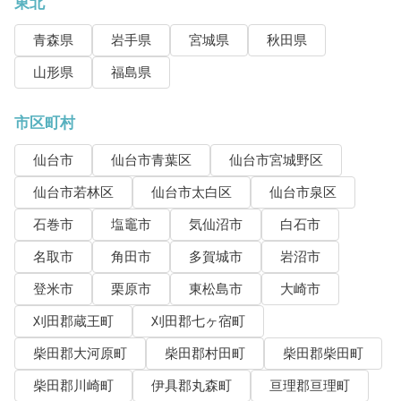
東北
青森県
岩手県
宮城県
秋田県
山形県
福島県
市区町村
仙台市
仙台市青葉区
仙台市宮城野区
仙台市若林区
仙台市太白区
仙台市泉区
石巻市
塩竈市
気仙沼市
白石市
名取市
角田市
多賀城市
岩沼市
登米市
栗原市
東松島市
大崎市
刈田郡蔵王町
刈田郡七ヶ宿町
柴田郡大河原町
柴田郡村田町
柴田郡柴田町
柴田郡川崎町
伊具郡丸森町
亘理郡亘理町