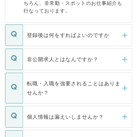
ちろん、非常勤・スポットのお仕事紹介も
行なっております。
登録後は何をすればよいのですか
ご登録いただきましたら、弊社担当者がご
登録内容を確認し、その後メールもしくは
非公開求人とはなんですか？
お電話にて次のステップのご案内をいたし
ます。通常、5営業日以内にはご連絡をせて
マイナビDOCTORで取り扱っている求人の
いただきますので、しばらくお待ちくださ
うち約3割は、Webサイトからご覧いただ
転職・入職を強要されることはありま
い。
けない「非公開求人」です。非公開求人は
せんか？
下記の理由によって、一般には公開してい
ません。
転職・入職を強要することは一切ありませ
ん。また、仮に応募先から内定をいただい
個人情報は漏えいしませんか？
■応募殺到を避けるため 人気のある医療機
たとしても、ご本人が納得しない限り、内
関を公にしてしまうと、応募が殺到する場
定を承諾する必要はありません。内定先へ
個人情報が漏えいすることはありませんの
合があります。 選考を効率よく行うため