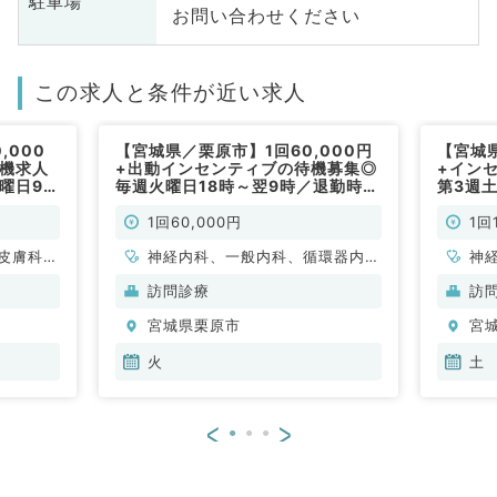
駐車場
お問い合わせください
この求人と条件が近い求人
,000
【宮城県／栗原市】1回60,000円
【宮城県
待機求人
+出動インセンティブの待機募集◎
+イン
曜日9時
毎週火曜日18時～翌9時／退勤時間
第3週
スメ
前倒しOK★（内科系／非常勤）
時★高
（内科
1回60,000円
1回
皮膚科、
神経内科、一般内科、循環器内
神
呼吸器内
科、呼吸器内科、消化器内科、内
環
訪問診療
訪
・代謝内
分泌・代謝内科、腎臓内科、老年
科
宮城県栗原市
宮
内科、血液内科、膠原病科
火
土
<
>