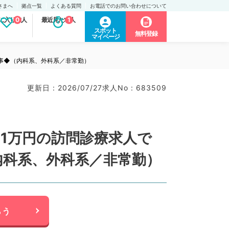
さまへ
拠点一覧
よくある質問
お電話でのお問い合わせについて
に入り求人
0
最近見た求人
1
スポット
無料登録
マイページ
事◆（内科系、外科系／非常勤）
更新日 : 2026/07/27
求人No : 683509
1万円の訪問診療求人で
内科系、外科系／非常勤）
らう