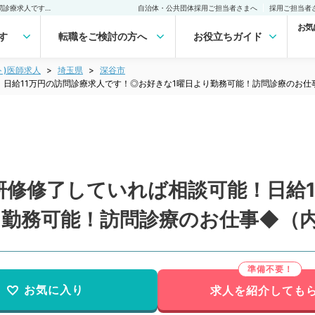
【埼玉県／深谷市】初期研修修了していれば相談可能！日給11万円の訪問診療求人です！◎お好きな1曜日より勤務可能！訪問診療のお仕事◆（内科系、外科系／非常勤）非常勤(アルバイト)の求人｜医師の求人・転職・アルバイトは【マイナビDOCTOR】
自治体・公共団体採用ご担当者さまへ
採用ご担当者
お気
す
転職をご検討の方へ
お役立ちガイド
ト)医師求人
埼玉県
深谷市
日給11万円の訪問診療求人です！◎お好きな1曜日より勤務可能！訪問診療のお仕
研修修了していれば相談可能！日給1
り勤務可能！訪問診療のお仕事◆（
お気に入り
求人を紹介しても