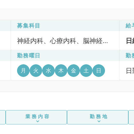
募集科目
給
神経内科、心療内科、脳神経外
日
科、心臓血管外科、一般内科、
勤務曜日
勤
循環器内科、呼吸器内科、消化
器内科、内分泌・代謝内科、腎
日
月
火
水
木
金
土
日
臓内科、老年内科、外科系全
6
般、一般外科、消化器外科、膠
原病科
業務内容
勤務地