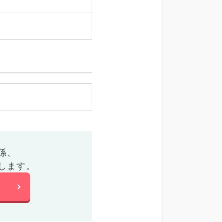
係、
します。