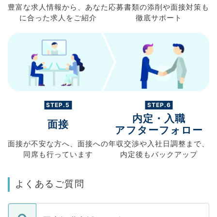
豊富な求人情報から、
あなた
応募書類の
添削や面接対策も
に合った求人を
ご紹介
徹底サポート
STEP.5
STEP.6
内定・入職
面接
アフターフォロー
面接が不安な方へ、
面接への
年収交渉や
入社日調整まで、
同席も
行っています
内定後もバックアップ
よくあるご質問