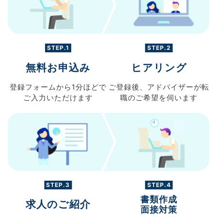
STEP.1
STEP.2
無料お申込み
ヒアリング
登録フォームから
1分ほどで
ご登録後、
アドバイザーが転
ご入力
いただけます
職の
ご希望を伺います
STEP.3
STEP.4
書類作成
求人のご紹介
面接対策