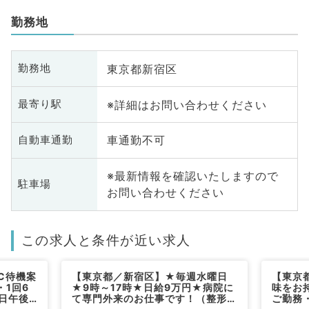
勤務地
東京都新宿区
勤務地
※詳細はお問い合わせください
最寄り駅
車通勤不可
自動車通勤
※最新情報を確認いたしますので
駐車場
お問い合わせください
この求人と条件が近い求人
C待機案
【東京都／新宿区】★毎週水曜日
【東京
1回6
★9時～17時★日給9万円★病院に
味をお
日午後
て専門外来のお仕事です！（整形外
ご勤務