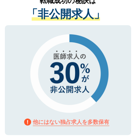
転職成功の秘訣は
は、個人情報の取り扱いについての厳密な
経験をまじえながら、適切なアドバイスを
管理基準を満たした事業者のみに付与され
「非公開求人」
させていただきます。すぐにご転職をされ
る、プライバシーマークを取得済みです。
ない方には、長期的なサポートが可能です
ご登録いただいた個人情報は、SSL（デー
ので、まずはご登録ください。
タ暗号化）によって保護されていますの
で、機密保持に関してもご安心ください。
他にはない独占求人を多数保有