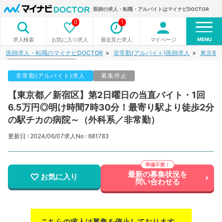
医師の求人・転職・アルバイトはマイナビDOCTOR
0
1
MENU
お気に入り求人
最近見た求人
マイページ
求人検索
医師求人・転職のマイナビDOCTOR
非常勤(アルバイト)医師求人
東京都
非常勤(アルバイト)求人
募集停止
【東京都／新宿区】第2日曜日の当直バイト・1回
6.5万円◎明け時間7時30分！最寄り駅より徒歩2分
の駅チカの病院～（外科系／非常勤）
更新日 : 2024/06/07
求人No : 681783
最新の募集状況を
お気に入り
問い合わせる
こちらの求人は募集を停止しております。