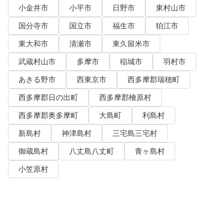
小金井市
小平市
日野市
東村山市
国分寺市
国立市
福生市
狛江市
東大和市
清瀬市
東久留米市
武蔵村山市
多摩市
稲城市
羽村市
あきる野市
西東京市
西多摩郡瑞穂町
西多摩郡日の出町
西多摩郡檜原村
西多摩郡奥多摩町
大島町
利島村
新島村
神津島村
三宅島三宅村
御蔵島村
八丈島八丈町
青ヶ島村
小笠原村