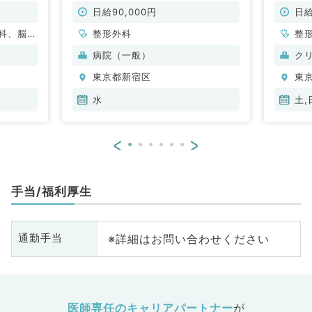
勤）
科／非常勤）
オペの
形外科
日給90,000円
日給
科、脳神
整形外科
整
皮膚科、
病院（一般）
ク
喉科、放
東京都新宿区
東
科、外科
器外科、
水
土,
<
>
手当/福利厚生
※詳細はお問い合わせください
通勤手当
医師専任のキャリアパートナー
が