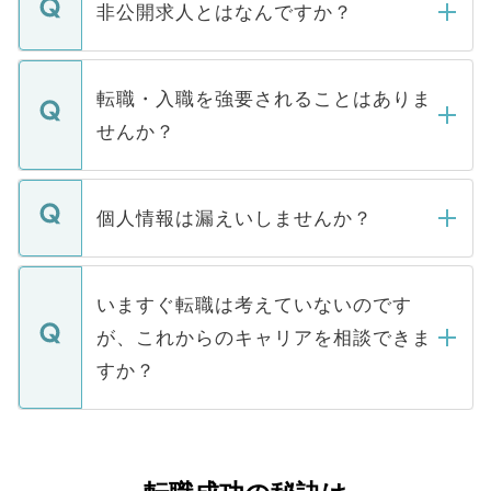
登録内容を確認し、その後メールもしくは
非公開求人とはなんですか？
お電話にて次のステップのご案内をいたし
ます。通常、5営業日以内にはご連絡をせて
マイナビDOCTORで取り扱っている求人の
いただきますので、しばらくお待ちくださ
うち約3割は、Webサイトからご覧いただ
転職・入職を強要されることはありま
い。
けない「非公開求人」です。非公開求人は
せんか？
下記の理由によって、一般には公開してい
ません。
転職・入職を強要することは一切ありませ
ん。また、仮に応募先から内定をいただい
個人情報は漏えいしませんか？
■応募殺到を避けるため 人気のある医療機
たとしても、ご本人が納得しない限り、内
関を公にしてしまうと、応募が殺到する場
定を承諾する必要はありません。内定先へ
個人情報が漏えいすることはありませんの
合があります。 選考を効率よく行うため
の辞退の連絡はキャリアパートナーが行い
で、ご安心ください。当サイトからの登録
いますぐ転職は考えていないのです
に、医療機関が求める条件に合った人材の
ますので、ご安心ください。
などで収集したご登録者様の個人情報は、
が、これからのキャリアを相談できま
みを人材紹介会社に依頼するケースが増え
ご本人のキャリアアップおよび転職活動の
ています。
すか？
支援を目的に使用いたします。お預かりし
ているすべての個人データはご本人の許可
お気軽にご相談ください。先生専任のキャ
なく、医療機関側に開示したり、第三者に
リアパートナーが将来のご希望などをおう
提供することは一切ありません。また弊社
かがいして、現在の医療機関の状況や紹介