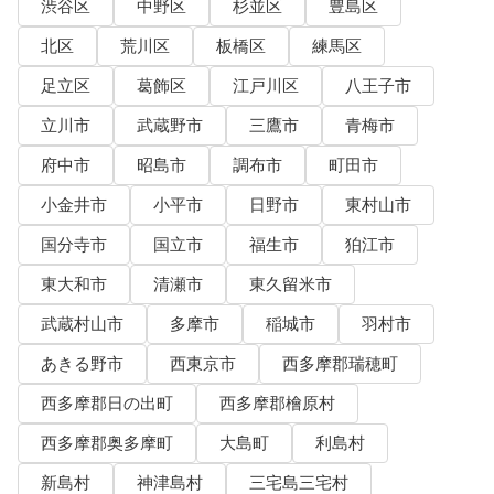
渋谷区
中野区
杉並区
豊島区
北区
荒川区
板橋区
練馬区
足立区
葛飾区
江戸川区
八王子市
立川市
武蔵野市
三鷹市
青梅市
府中市
昭島市
調布市
町田市
小金井市
小平市
日野市
東村山市
国分寺市
国立市
福生市
狛江市
東大和市
清瀬市
東久留米市
武蔵村山市
多摩市
稲城市
羽村市
あきる野市
西東京市
西多摩郡瑞穂町
西多摩郡日の出町
西多摩郡檜原村
西多摩郡奥多摩町
大島町
利島村
新島村
神津島村
三宅島三宅村