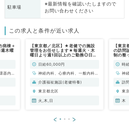
※最新情報を確認いたしますので
駐車場
お問い合わせください
この求人と条件が近い求人
め病棟＋
【東京都／北区】★老健での施設
【東京
毎週木曜
管理をお任せします★毎週火・木
の訪問
）
曜日より週1回以上のご勤務◎日給
制の整
6万円！17時30分までにはご帰宅
勤務（
頂けます！駅より徒歩5分のアクセ
日給60,000円
時給
ス抜群の施設です！（科目不問／非
環器内
常勤）
神経内科、心療内科、一般内科、
神
内科、内
循環器内科、呼吸器内科、消化器
介護福祉施設(老健特養)
訪
科、老年
内科、腎臓内科、老年内科、血液
東京都北区
東
内科、膠原病科
火,木,日
木
<
>