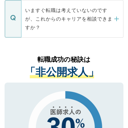
定を承諾する必要はありません。内定先へ
個人情報が漏えいすることはありませんの
合があります。 選考を効率よく行うため
の辞退の連絡はキャリアパートナーが行い
で、ご安心ください。当サイトからの登録
いますぐ転職は考えていないのです
に、医療機関が求める条件に合った人材の
ますので、ご安心ください。
などで収集したご登録者様の個人情報は、
が、これからのキャリアを相談できま
みを人材紹介会社に依頼するケースが増え
ご本人のキャリアアップおよび転職活動の
ています。
すか？
支援を目的に使用いたします。お預かりし
ているすべての個人データはご本人の許可
お気軽にご相談ください。先生専任のキャ
なく、医療機関側に開示したり、第三者に
リアパートナーが将来のご希望などをおう
提供することは一切ありません。また弊社
かがいして、現在の医療機関の状況や紹介
転職成功の秘訣は
は、個人情報の取り扱いについての厳密な
経験をまじえながら、適切なアドバイスを
管理基準を満たした事業者のみに付与され
「非公開求人」
させていただきます。すぐにご転職をされ
る、プライバシーマークを取得済みです。
ない方には、長期的なサポートが可能です
ご登録いただいた個人情報は、SSL（デー
ので、まずはご登録ください。
タ暗号化）によって保護されていますの
で、機密保持に関してもご安心ください。