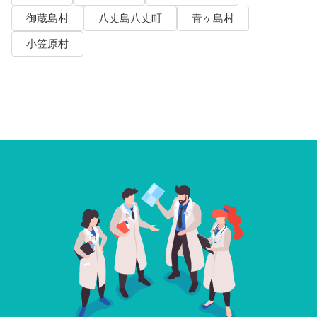
御蔵島村
八丈島八丈町
青ヶ島村
小笠原村