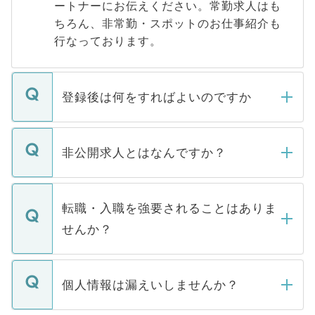
ートナーにお伝えください。常勤求人はも
ちろん、非常勤・スポットのお仕事紹介も
行なっております。
登録後は何をすればよいのですか
ご登録いただきましたら、弊社担当者がご
登録内容を確認し、その後メールもしくは
非公開求人とはなんですか？
お電話にて次のステップのご案内をいたし
ます。通常、5営業日以内にはご連絡をせて
マイナビDOCTORで取り扱っている求人の
いただきますので、しばらくお待ちくださ
うち約3割は、Webサイトからご覧いただ
転職・入職を強要されることはありま
い。
けない「非公開求人」です。非公開求人は
せんか？
下記の理由によって、一般には公開してい
ません。
転職・入職を強要することは一切ありませ
ん。また、仮に応募先から内定をいただい
個人情報は漏えいしませんか？
■応募殺到を避けるため 人気のある医療機
たとしても、ご本人が納得しない限り、内
関を公にしてしまうと、応募が殺到する場