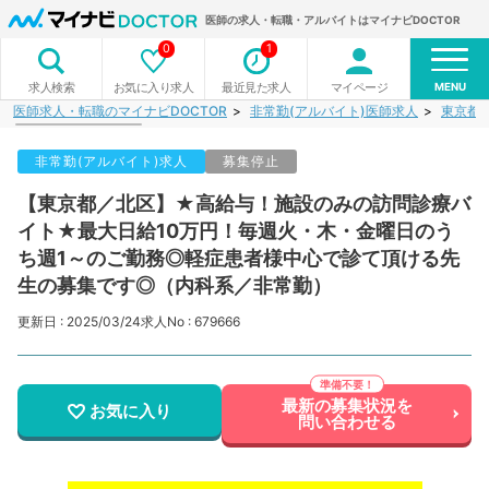
医師の求人・転職・アルバイトはマイナビDOCTOR
0
1
MENU
お気に入り求人
最近見た求人
マイページ
求人検索
医師求人・転職のマイナビDOCTOR
非常勤(アルバイト)医師求人
東京都
非常勤(アルバイト)求人
募集停止
【東京都／北区】★高給与！施設のみの訪問診療バ
イト★最大日給10万円！毎週火・木・金曜日のう
ち週1～のご勤務◎軽症患者様中心で診て頂ける先
生の募集です◎（内科系／非常勤）
更新日 : 2025/03/24
求人No : 679666
最新の募集状況を
お気に入り
問い合わせる