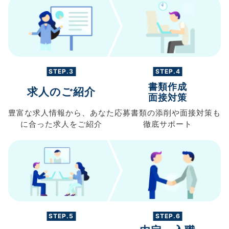
STEP.3
STEP.4
書類作成
求人のご紹介
面接対策
豊富な求人情報から、
あなた
応募書類の
添削や面接対策も
に合った求人を
ご紹介
徹底サポート
STEP.5
STEP.6