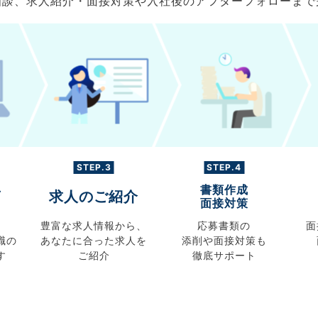
ご相談、求人紹介・面接対策や入社後のアフターフォローま
STEP.3
STEP.4
書類作成
グ
求人のご紹介
面接対策
豊富な求人情報から、
応募書類の
面
職の
あなたに合った求人を
添削や面接対策も
す
ご紹介
徹底サポート