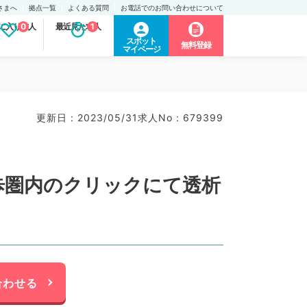
さまへ
拠点一覧
よくある質問
お電話でのお問い合わせについて
に入り求人
0
最近見た求人
1
スポット
無料登録
マイページ
更新日 : 2023/05/31
求人No : 679399
歩圏内のクリックにて透析
合わせる