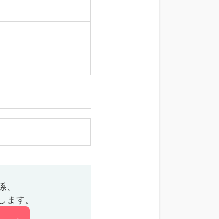
係、
します。