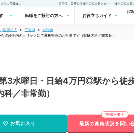
【三重県／名張市】第1・第3水曜日・日給4万円◎駅から徒歩圏内のクリックにて透析管理のお仕事です（腎臓内科／非常勤）非常勤(アルバイト)の求人｜医師の求人・転職・アルバイトは【マイナビDOCTOR】
自治体・公共団体採用ご担当者さまへ
採用ご担当者
お気
す
転職をご検討の方へ
お役立ちガイド
ト)医師求人
三重県
名張市
から徒歩圏内のクリックにて透析管理のお仕事です（腎臓内科／非常勤）
・第3水曜日・日給4万円◎駅から徒
内科／非常勤）
お気に入り
最新の募集状況を問い