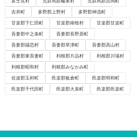
富士見村
北群馬郡榛東村
北群馬郡吉岡町
吉井町
多野郡上野村
多野郡神流町
甘楽郡下仁田町
甘楽郡南牧村
甘楽郡甘楽町
吾妻郡中之条町
吾妻郡長野原町
吾妻郡嬬恋村
吾妻郡草津町
吾妻郡高山村
吾妻郡東吾妻町
利根郡片品村
利根郡川場村
利根郡昭和村
利根郡みなかみ町
佐波郡玉村町
邑楽郡板倉町
邑楽郡明和町
邑楽郡千代田町
邑楽郡大泉町
邑楽郡邑楽町