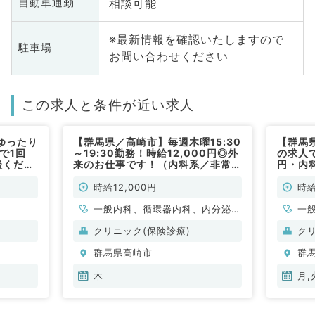
相談可能
自動車通勤
※最新情報を確認いたしますので
駐車場
お問い合わせください
この求人と条件が近い求人
ゆったり
【群馬県／高崎市】毎週木曜15:30
【群馬
で1回
～19:30勤務！時給12,000円◎外
の求人で
談くださ
来のお仕事です！（内科系／非常
円・内
勤）
／非常
時給12,000円
時給
一般内科、循環器内科、内分泌・
一
代謝内科
クリニック(保険診療)
ク
群馬県高崎市
群
木
月,