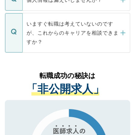
個人情報は漏えいしませんか？
■応募殺到を避けるため 人気のある医療機
たとしても、ご本人が納得しない限り、内
関を公にしてしまうと、応募が殺到する場
定を承諾する必要はありません。内定先へ
個人情報が漏えいすることはありませんの
合があります。 選考を効率よく行うため
の辞退の連絡はキャリアパートナーが行い
で、ご安心ください。当サイトからの登録
いますぐ転職は考えていないのです
に、医療機関が求める条件に合った人材の
ますので、ご安心ください。
などで収集したご登録者様の個人情報は、
が、これからのキャリアを相談できま
みを人材紹介会社に依頼するケースが増え
ご本人のキャリアアップおよび転職活動の
ています。
すか？
支援を目的に使用いたします。お預かりし
ているすべての個人データはご本人の許可
お気軽にご相談ください。先生専任のキャ
なく、医療機関側に開示したり、第三者に
リアパートナーが将来のご希望などをおう
提供することは一切ありません。また弊社
かがいして、現在の医療機関の状況や紹介
転職成功の秘訣は
は、個人情報の取り扱いについての厳密な
経験をまじえながら、適切なアドバイスを
管理基準を満たした事業者のみに付与され
「非公開求人」
させていただきます。すぐにご転職をされ
る、プライバシーマークを取得済みです。
ない方には、長期的なサポートが可能です
ご登録いただいた個人情報は、SSL（デー
ので、まずはご登録ください。
タ暗号化）によって保護されていますの
で、機密保持に関してもご安心ください。