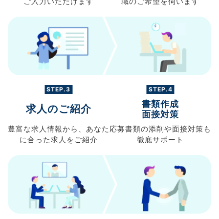
ご入力
いただけます
職の
ご希望を伺います
STEP.3
STEP.4
書類作成
求人のご紹介
面接対策
豊富な求人情報から、
あなた
応募書類の
添削や面接対策も
に合った求人を
ご紹介
徹底サポート