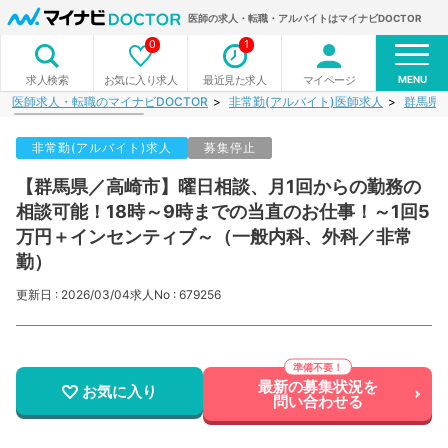
医師の求人・転職・アルバイトはマイナビDOCTOR
0
1
MENU
お気に入り求人
最近見た求人
マイページ
求人検索
医師求人・転職のマイナビDOCTOR
非常勤(アルバイト)医師求人
群馬県
非常勤(アルバイト)求人
募集停止
【群馬県／高崎市】曜日相談、月1回からの勤務の
相談可能！18時～9時までの当直のお仕事！～1回5
万円＋インセンティブ～（一般内科、外科／非常
勤）
更新日 : 2026/03/04
求人No : 679256
最新の募集状況を
お気に入り
問い合わせる