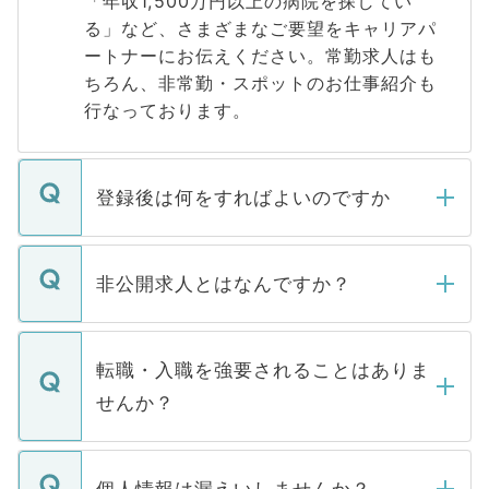
「年収1,500万円以上の病院を探してい
る」など、さまざまなご要望をキャリアパ
ートナーにお伝えください。常勤求人はも
ちろん、非常勤・スポットのお仕事紹介も
行なっております。
登録後は何をすればよいのですか
ご登録いただきましたら、弊社担当者がご
登録内容を確認し、その後メールもしくは
非公開求人とはなんですか？
お電話にて次のステップのご案内をいたし
ます。通常、5営業日以内にはご連絡をせて
マイナビDOCTORで取り扱っている求人の
いただきますので、しばらくお待ちくださ
うち約3割は、Webサイトからご覧いただ
転職・入職を強要されることはありま
い。
けない「非公開求人」です。非公開求人は
せんか？
下記の理由によって、一般には公開してい
ません。
転職・入職を強要することは一切ありませ
ん。また、仮に応募先から内定をいただい