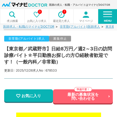
医師の求人・転職・アルバイトはマイナビDOCTOR
0
1
MENU
お気に入り求人
最近見た求人
マイページ
求人検索
医師求人・転職のマイナビDOCTOR
非常勤(アルバイト)医師求人
東京都
非常勤(アルバイト)求人
募集停止
【東京都／武蔵野市】日給8万円／週2～3日の訪問
診療バイト☆平日勤務お探しの方◎経験者歓迎で
す！（一般内科／非常勤）
更新日 : 2025/12/26
求人No : 678533
最新の募集状況を
お気に入り
問い合わせる