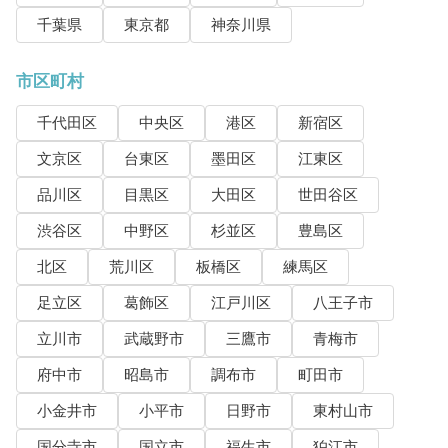
千葉県
東京都
神奈川県
市区町村
千代田区
中央区
港区
新宿区
文京区
台東区
墨田区
江東区
品川区
目黒区
大田区
世田谷区
渋谷区
中野区
杉並区
豊島区
北区
荒川区
板橋区
練馬区
足立区
葛飾区
江戸川区
八王子市
立川市
武蔵野市
三鷹市
青梅市
府中市
昭島市
調布市
町田市
小金井市
小平市
日野市
東村山市
国分寺市
国立市
福生市
狛江市