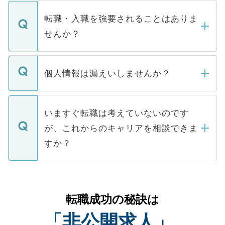
ます。通常、5営業日以内にはご連絡をせて
マイナビDOCTORで取り扱っている求人の
いただきますので、しばらくお待ちくださ
うち約3割は、Webサイトからご覧いただ
転職・入職を強要されることはありま
い。
けない「非公開求人」です。非公開求人は
せんか？
下記の理由によって、一般には公開してい
ません。
転職・入職を強要することは一切ありませ
ん。また、仮に応募先から内定をいただい
個人情報は漏えいしませんか？
■応募殺到を避けるため 人気のある医療機
たとしても、ご本人が納得しない限り、内
関を公にしてしまうと、応募が殺到する場
定を承諾する必要はありません。内定先へ
個人情報が漏えいすることはありませんの
合があります。 選考を効率よく行うため
の辞退の連絡はキャリアパートナーが行い
で、ご安心ください。当サイトからの登録
いますぐ転職は考えていないのです
に、医療機関が求める条件に合った人材の
ますので、ご安心ください。
などで収集したご登録者様の個人情報は、
が、これからのキャリアを相談できま
みを人材紹介会社に依頼するケースが増え
ご本人のキャリアアップおよび転職活動の
ています。
すか？
支援を目的に使用いたします。お預かりし
ているすべての個人データはご本人の許可
お気軽にご相談ください。先生専任のキャ
なく、医療機関側に開示したり、第三者に
リアパートナーが将来のご希望などをおう
提供することは一切ありません。また弊社
かがいして、現在の医療機関の状況や紹介
転職成功の秘訣は
は、個人情報の取り扱いについての厳密な
経験をまじえながら、適切なアドバイスを
管理基準を満たした事業者のみに付与され
「非公開求人」
させていただきます。すぐにご転職をされ
る、プライバシーマークを取得済みです。