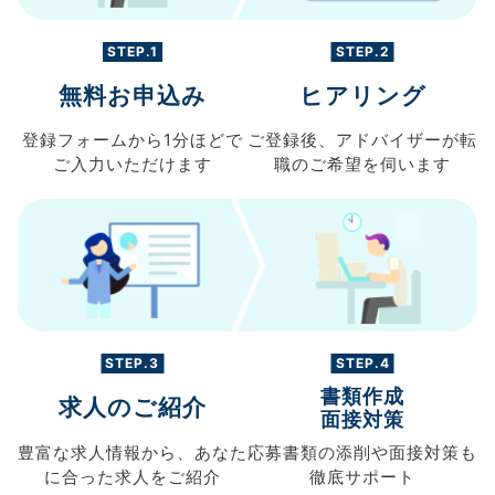
STEP.1
STEP.2
無料お申込み
ヒアリング
登録フォームから
1分ほどで
ご登録後、
アドバイザーが転
ご入力
いただけます
職の
ご希望を伺います
STEP.3
STEP.4
書類作成
求人のご紹介
面接対策
豊富な求人情報から、
あなた
応募書類の
添削や面接対策も
に合った求人を
ご紹介
徹底サポート