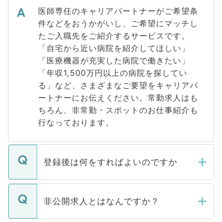
医師専任のキャリアパートナーがご希望条
件などをおうかがいし、ご希望にマッチし
たご入職先をご紹介するサービスです。
「自宅から近い病院を紹介してほしい」
「医療機器が充実した病院で働きたい」
「年収1,500万円以上の病院を探してい
る」など、さまざまなご要望をキャリアパ
ートナーにお伝えください。常勤求人はも
ちろん、非常勤・スポットのお仕事紹介も
行なっております。
登録後は何をすればよいのですか
ご登録いただきましたら、弊社担当者がご
登録内容を確認し、その後メールもしくは
非公開求人とはなんですか？
お電話にて次のステップのご案内をいたし