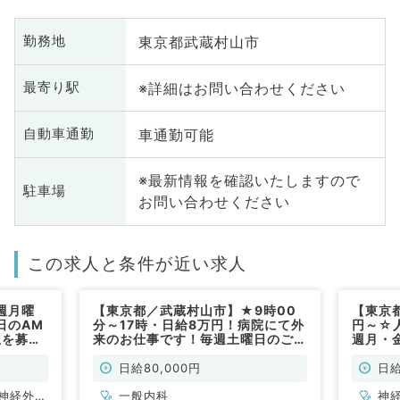
東京都武蔵村山市
勤務地
※詳細はお問い合わせください
最寄り駅
車通勤可能
自動車通勤
※最新情報を確認いたしますので
駐車場
お問い合わせください
この求人と条件が近い求人
週月曜
【東京都／武蔵村山市】★9時00
【東京
日のAM
分～17時・日給8万円！病院にて外
円～☆
生を募集
来のお仕事です！毎週土曜日のご勤
週月・
高給与◎
務です★(一般内科／非常勤)
リーに
～幅広く
（一般
日給80,000円
日給
～（一般
／非常
神経外
一般内科
神