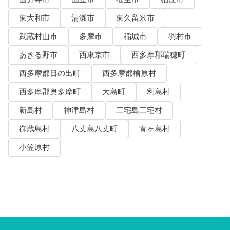
東大和市
清瀬市
東久留米市
武蔵村山市
多摩市
稲城市
羽村市
あきる野市
西東京市
西多摩郡瑞穂町
西多摩郡日の出町
西多摩郡檜原村
西多摩郡奥多摩町
大島町
利島村
新島村
神津島村
三宅島三宅村
御蔵島村
八丈島八丈町
青ヶ島村
小笠原村