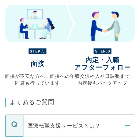
STEP.5
STEP.6
内定・入職
面接
アフターフォロー
面接が不安な方へ、
面接への
年収交渉や
入社日調整まで、
同席も
行っています
内定後もバックアップ
よくあるご質問
医療転職支援サービスとは？