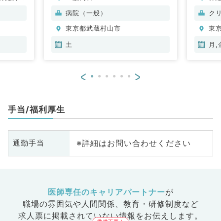
管外科、
脳
病院（一般）
ク
般内科、
管
東京都武蔵村山市
東
、消化器
般
、腎臓内
科
土
月,
、外科系
科
外科、膠
科
<
>
科、大
器
ポ
科
手当/福利厚生
※詳細はお問い合わせください
通勤手当
医師専任のキャリアパートナー
が
職場の雰囲気や人間関係、
教育・研修制度など
求人票に掲載されていない情報をお伝えします。