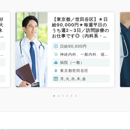
好
【東京都／世田谷区】★日
大
給90,000円★毎週平日の
水
うち週2～3日／訪問診療の
勤務
お仕事です◎（内科系・外
／
科系／非常勤）
日給90,000円
般内
神経内科、一般内科、循環
器内
器内科、呼吸器内科、消化
病院（一般）
泌・
器内科、内分泌・代謝内
東京都世田谷区
老年
科、腎臓内科、老年内科、
病科
血液内科、膠原病科
月,火,水,木,金