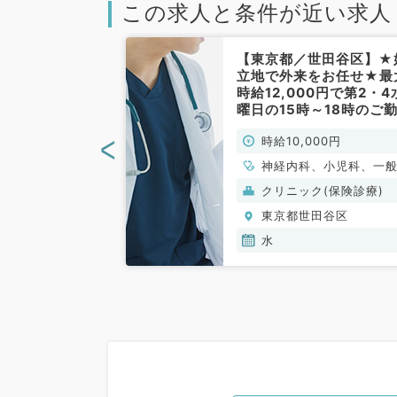
この求人と条件が近い求人
世田谷区】日給
【東京都／世田谷区】★
給外来バイト◎
立地で外来をお任せ★最
曜日の募集！人
時給12,000円で第2・4
クリニック（内
曜日の15時～18時のご
勤）
です！（内科系・小児科
<
000円
時給10,000円
非常勤）
、一般内科、循環
神経内科、小児科、一
呼吸器内科、消化
科、循環器内科、呼吸
(保険診療)
クリニック(保険診療)
内分泌・代謝内
科、消化器内科、内分
田谷区
東京都世田谷区
内科、血液内科
代謝内科、腎臓内科、
内科、血液内科、膠原
水