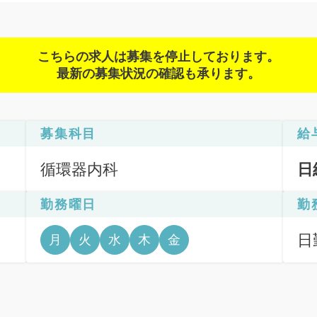
こちらの求人は募集を停止しております。
最新の募集状況の確認も承ります。
募集科目
給
循環器内科
日
勤務曜日
勤
日
月
火
水
木
金
6