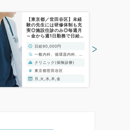
【東京都／世田谷区】未経
験の先生には研修体制も充
実◎施設往診のみ◎毎週月
～金から週1日勤務で日給9
万円（内科系／非常勤）
>
日給90,000円
一般内科、循環器内科、呼
吸器内科、消化器内科、内
クリニック(保険診療)
分泌・代謝内科、腎臓内
東京都世田谷区
科、老年内科、血液内科
月,火,水,木,金