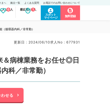
さまへ
拠点一覧
よくある質問
お電話でのお問い合わせについて
に入り求人
0
最近見た求人
1
スポット
無料登録
マイページ
能（循環器内科／非常勤）
更新日 : 2024/06/10
求人No : 677931
来＆病棟業務をお任せ◎日
器内科／非常勤）
合わせる