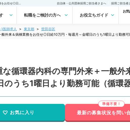
【東京都／世田谷区】貴重な循環器内科の専門外来＋一般外来＆病棟業務をお任せ◎日給10万円・毎週月～金曜日のうち1曜日より勤務可能（循環器内科／非常勤）非常勤(アルバイト)の求人｜医師の求人・転職・アルバイトは【マイナビDOCTOR】
自治体・公共団体採用ご担当者さまへ
採用ご担当者
お気
す
転職をご検討の方へ
お役立ちガイド
ト)医師求人
東京都
世田谷区
般外来＆病棟業務をお任せ◎日給10万円・毎週月～金曜日のうち1曜日より勤務可
重な循環器内科の専門外来＋一般外
日のうち1曜日より勤務可能（循環
お気に入り
最新の募集状況を問い